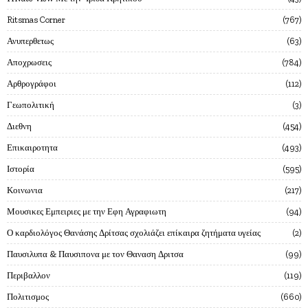
Ritsmas Corner
767
Ανυπερθετως
63
Αποχρωσεις
784
Αρθρογράφοι
112
Γεωπολιτική
3
Διεθνη
454
Επικαιροτητα
493
Ιστορία
595
Κοινωνια
217
Μουσικες Εμπειριες με την Εφη Αγραφιωτη
94
Ο καρδιολόγος Θανάσης Δρίτσας σχολιάζει επίκαιρα ζητήματα υγείας
2
Παυσιλυπα & Παυσιπονα με τον Θαναση Δριτσα
99
Περιβαλλον
119
Πολιτισμος
660