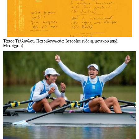
Τάσος Τέλλογλου, Πατριδογνωσία, Ιστορίες ενός εμμονικού (εκδ.
Μεταίχμιο)