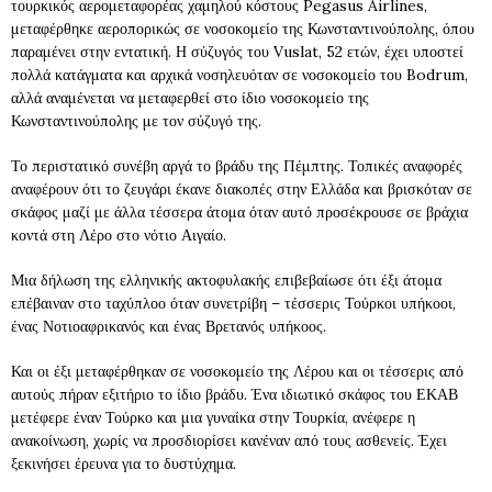
τουρκικός αερομεταφορέας χαμηλού κόστους Pegasus Airlines,
μεταφέρθηκε αεροπορικώς σε νοσοκομείο της Κωνσταντινούπολης, όπου
παραμένει στην εντατική. Η σύζυγός του Vuslat, 52 ετών, έχει υποστεί
πολλά κατάγματα και αρχικά νοσηλευόταν σε νοσοκομείο του Bodrum,
αλλά αναμένεται να μεταφερθεί στο ίδιο νοσοκομείο της
Κωνσταντινούπολης με τον σύζυγό της.
Το περιστατικό συνέβη αργά το βράδυ της Πέμπτης. Τοπικές αναφορές
αναφέρουν ότι το ζευγάρι έκανε διακοπές στην Ελλάδα και βρισκόταν σε
σκάφος μαζί με άλλα τέσσερα άτομα όταν αυτό προσέκρουσε σε βράχια
κοντά στη Λέρο στο νότιο Αιγαίο.
Μια δήλωση της ελληνικής ακτοφυλακής επιβεβαίωσε ότι έξι άτομα
επέβαιναν στο ταχύπλοο όταν συνετρίβη – τέσσερις Τούρκοι υπήκοοι,
ένας Νοτιοαφρικανός και ένας Βρετανός υπήκοος.
Και οι έξι μεταφέρθηκαν σε νοσοκομείο της Λέρου και οι τέσσερις από
αυτούς πήραν εξιτήριο το ίδιο βράδυ. Ένα ιδιωτικό σκάφος του ΕΚΑΒ
μετέφερε έναν Τούρκο και μια γυναίκα στην Τουρκία, ανέφερε η
ανακοίνωση, χωρίς να προσδιορίσει κανέναν από τους ασθενείς. Έχει
ξεκινήσει έρευνα για το δυστύχημα.