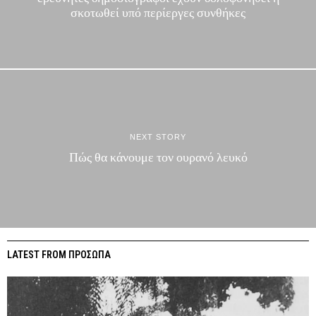
σκοτωθεί υπό περίεργες συνθήκες
NEXT STORY
Πώς θα κάνουμε τον ουρανό λευκό
LATEST FROM ΠΡΟΣΩΠΑ