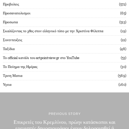
Προβολεις
572
Προσανατολισμοι
65
Προσωπα
513
Σκαλίζοντας το χθες στον ελληνικό τύπο με την Χριστίνα Φίλιππα
19
Συνεντευξεις
22
Ταξίδια
48
Το official κανάλι του artpointview.gr στο YouTube
53
Το Ποίημα της Ημέρας
30
Τριτη Ματια
569
Υγεια
160
PREVIOUS STORY
Επικριτές του Κρεμλίνου, πρώην κατάσκοποι και
ερευνητές δημοσιογράφοι έχουν δολοφονηθεί ή