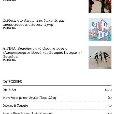
09/08/2026
Εκθέσεις στο Αιγαίο: Στις διακοπές μας
επισκεπτόμαστε αίθουσες τέχνης
09/08/2026
ΑΙΓΙΝΑ, Καποδιστριακό Ορφανοτροφείο
«Απομακρυσμένα Βουνά και Ποτάμια: Πνευματική
Πατρίδα».
09/08/2026
CATEGORIES
Life & Art
471
Mονόλογοι με τον`Αγγελο Πετρουλάκη
4
Podcast & Youtube
91
Private View Με την`Ιριδα Κρητικού
43