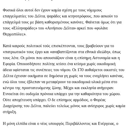
Φυσικά όλοι αυτοί δεν έχουν καμία σχέση με τους νόμιμους
επαγγελματίες του Δέλτα, ψαράδες και κτηνοτρόφους, που ασκούν το
επάγγελμά τους με βάση καθορισμένους κανόνες. Φαίνεται όμως ότι για
τους «Ελληναράδες» του «Αινήσιου Δέλτα» αρκεί που «φυλάνε
Θερμοπύλες».
Κατά καιρούς πολιτικοί τούς επισκέπτονται, τους βραβεύουν για το
«πατριωτικό» τους έργο και «αναβαπτίζονται στα εθνικά ιδεώδη», όπως
τους λένε. Οι μόνοι που απουσιάζουν είναι η επίσημη Αστυνομία και η
Εφορία. Οποιοσδήποτε πολίτης κτίσει ένα κτίσμα χωρίς οικοδομική
άδεια υφίσταται τις συνέπειες του νόμου. Οι 170 αυθαίρετοι οικιστές του
Δέλτα έχτισαν οικήματα σε δημόσια γη χωρίς να τους ενοχλήσει κανένας,
ενώ όλοι τους έβλεπαν να μεταφέρουν τα οικοδομικά υλικά μέσα στο
κέντρο της προστατευόμενης ζώνης. Μέχρι και εκκλησία ανήγειραν.
Εννοείται ότι ουδεμία πρόνοια υπάρχει για την καθαριότητα του χώρου.
Ούτε αποχέτευση υπάρχει. Ο δε επίσημος αρμόδιος, ο Φορέας
Διαχείρισης του Δέλτα, παλεύει τελείως μόνος και ανίσχυρος χωρίς καμία
στήριξη.
Η μόνη ελπίδα είναι ο νέος υπουργός Περιβάλλοντος και Ενέργειας, ο