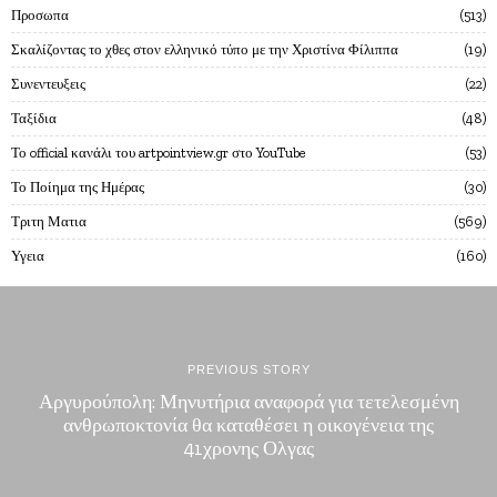
Προσωπα
513
Σκαλίζοντας το χθες στον ελληνικό τύπο με την Χριστίνα Φίλιππα
19
Συνεντευξεις
22
Ταξίδια
48
Το official κανάλι του artpointview.gr στο YouTube
53
Το Ποίημα της Ημέρας
30
Τριτη Ματια
569
Υγεια
160
PREVIOUS STORY
Αργυρούπολη: Μηνυτήρια αναφορά για τετελεσμένη
ανθρωποκτονία θα καταθέσει η οικογένεια της
41χρονης Ολγας