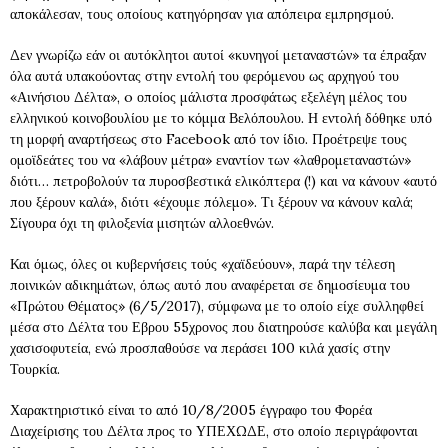
αποκάλεσαν, τους οποίους κατηγόρησαν για απόπειρα εμπρησμού.
Δεν γνωρίζω εάν οι αυτόκλητοι αυτοί «κυνηγοί μεταναστών» τα έπραξαν
όλα αυτά υπακούοντας στην εντολή του φερόμενου ως αρχηγού του
«Αινήσιου Δέλτα», o οποίος μάλιστα προσφάτως εξελέγη μέλος του
ελληνικού κοινοβουλίου με το κόμμα Βελόπουλου. Η εντολή δόθηκε υπό
τη μορφή αναρτήσεως στο Facebook από τον ίδιο. Προέτρεψε τους
ομοϊδεάτες του να «λάβουν μέτρα» εναντίον των «λαθρομεταναστών»
διότι… πετροβολούν τα πυροσβεστικά ελικόπτερα (!) και να κάνουν «αυτό
που ξέρουν καλά», διότι «έχουμε πόλεμο». Τι ξέρουν να κάνουν καλά;
Σίγουρα όχι τη φιλοξενία μισητών αλλοεθνών.
Και όμως, όλες οι κυβερνήσεις τούς «χαϊδεύουν», παρά την τέλεση
ποινικών αδικημάτων, όπως αυτό που αναφέρεται σε δημοσίευμα του
«Πρώτου Θέματος» (6/5/2017), σύμφωνα με το οποίο είχε συλληφθεί
μέσα στο Δέλτα του Εβρου 55χρονος που διατηρούσε καλύβα και μεγάλη
χασισοφυτεία, ενώ προσπαθούσε να περάσει 100 κιλά χασίς στην
Τουρκία.
Χαρακτηριστικό είναι το από 10/8/2005 έγγραφο του Φορέα
Διαχείρισης του Δέλτα προς το ΥΠΕΧΩΔΕ, στο οποίο περιγράφονται