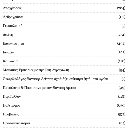
Αποχρωσεις
784
Αρθρογράφοι
112
Γεωπολιτική
3
Διεθνη
454
Επικαιροτητα
492
Ιστορία
595
Κοινωνια
216
Μουσικες Εμπειριες με την Εφη Αγραφιωτη
94
Ο καρδιολόγος Θανάσης Δρίτσας σχολιάζει επίκαιρα ζητήματα υγείας
2
Παυσιλυπα & Παυσιπονα με τον Θαναση Δριτσα
99
Περιβαλλον
118
Πολιτισμος
659
Προβολεις
572
Προσανατολισμοι
65