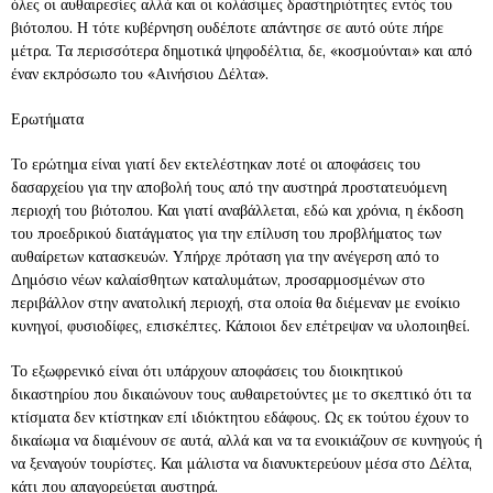
όλες οι αυθαιρεσίες αλλά και οι κολάσιμες δραστηριότητες εντός του
βιότοπου. Η τότε κυβέρνηση ουδέποτε απάντησε σε αυτό ούτε πήρε
μέτρα. Τα περισσότερα δημοτικά ψηφοδέλτια, δε, «κοσμούνται» και από
έναν εκπρόσωπο του «Αινήσιου Δέλτα».
Ερωτήματα
Το ερώτημα είναι γιατί δεν εκτελέστηκαν ποτέ οι αποφάσεις του
δασαρχείου για την αποβολή τους από την αυστηρά προστατευόμενη
περιοχή του βιότοπου. Και γιατί αναβάλλεται, εδώ και χρόνια, η έκδοση
του προεδρικού διατάγματος για την επίλυση του προβλήματος των
αυθαίρετων κατασκευών. Υπήρχε πρόταση για την ανέγερση από το
Δημόσιο νέων καλαίσθητων καταλυμάτων, προσαρμοσμένων στο
περιβάλλον στην ανατολική περιοχή, στα οποία θα διέμεναν με ενοίκιο
κυνηγοί, φυσιοδίφες, επισκέπτες. Κάποιοι δεν επέτρεψαν να υλοποιηθεί.
Το εξωφρενικό είναι ότι υπάρχουν αποφάσεις του διοικητικού
δικαστηρίου που δικαιώνουν τους αυθαιρετούντες με το σκεπτικό ότι τα
κτίσματα δεν κτίστηκαν επί ιδιόκτητου εδάφους. Ως εκ τούτου έχουν το
δικαίωμα να διαμένουν σε αυτά, αλλά και να τα ενοικιάζουν σε κυνηγούς ή
να ξεναγούν τουρίστες. Και μάλιστα να διανυκτερεύουν μέσα στο Δέλτα,
κάτι που απαγορεύεται αυστηρά.