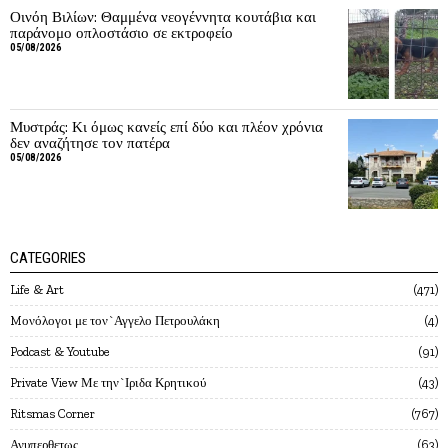
Οινόη Βιλίων: Θαμμένα νεογέννητα κουτάβια και
παράνομο οπλοστάσιο σε εκτροφείο
05/08/2026
Μυστράς: Κι όμως κανείς επί δύο και πλέον χρόνια
δεν αναζήτησε τον πατέρα
05/08/2026
CATEGORIES
Life & Art
471
Mονόλογοι με τον`Αγγελο Πετρουλάκη
4
Podcast & Youtube
91
Private View Με την`Ιριδα Κρητικού
43
Ritsmas Corner
767
Ανυπερθετως
63