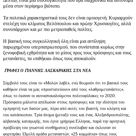
Δέλτα», είναι μια συλλογικότητα που δρα διαχρονικά και αυτόνομα
μέσα στον περίφημο βιότοπο.
Τα πολιτικά χαρακτηριστικά τους δεν είναι ομοιογενή. Κυριαρχούν
στελέχη του κλίματος Βελόπουλου και πρώην Χρυσαυγίτες, αλλά
συνυπάρχουν και με πιο μετριοπαθείς πολίτες.
Η βασική τους συγκολλητική ύλη είναι μια αντίληψη
παρωχημένου υπερπατριωτισμού, που συνίσταται κυρίως στην
ξενοφοβική εχθρότητα και το μίσος προς τους πρόσφυγες και τους
μετανάστες, τα «πιθήκια» όπως τους αποκαλούν.
ΓΡΑΦΕΙ Ο ΓΙΑΝΝΗΣ ΛΑΣΚΑΡΑΚΗΣ ΣΤΑ ΝΕΑ
Σύμβολό τους είναι το «Μολών λαβέ», ενώ θεωρούν ότι το βασικό τους
καθήκον είναι να μας «προστατεύουν» από τους «λαθρομετανάστες»,
όπως το έκαναν οι αυτοαποκαλούμενοι πολιτοφύλακες το 2020.
Πρόσφατα μάλιστα απέδωσαν στους πρόσφυγες και την ιδιότητα του
εμπρηστή των δασών μας, πέρα από αυτές του βιαστή, του κλέφτη και
του κατάσκοπου. Τρία άτομα (μεταξύ τους και ένας Αλεξανδρουπολίτης,
αλβανικής καταγωγής, που έγινε γρήγορα Ελληνας, παρά την αρνητική
πρόβλεψη του γνωστού συνθήματος) συνέλαβαν και έκλεισαν σε
φορτηγάκι 13μελή ομάδα μεταναστών, «25 κομμάτια» όπως τους