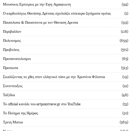
Μουσικες Εμπειριες με την Εφη Αγραφιωτη
94
Ο καρδιολόγος Θανάσης Δρίτσας σχολιάζει επίκαιρα ζητήματα υγείας
2
Παυσιλυπα & Παυσιπονα με τον Θαναση Δριτσα
99
Περιβαλλον
118
Πολιτισμος
659
Προβολεις
572
Προσανατολισμοι
65
Προσωπα
513
Σκαλίζοντας το χθες στον ελληνικό τύπο με την Χριστίνα Φίλιππα
19
Συνεντευξεις
22
Ταξίδια
48
Το official κανάλι του artpointview.gr στο YouTube
53
Το Ποίημα της Ημέρας
30
Τριτη Ματια
569