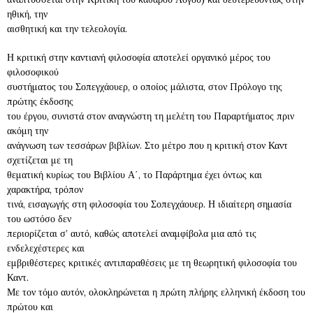
ηθική, την
αισθητική και την τελεολογία.
Η κριτική στην καντιανή φιλοσοφία αποτελεί οργανικό μέρος του
φιλοσοφικού
συστήματος του Σοπεγχάουερ, ο οποίος μάλιστα, στον Πρόλογο της
πρώτης έκδοσης
του έργου, συνιστά στον αναγνώστη τη μελέτη του Παραρτήματος πριν
ακόμη την
ανάγνωση των τεσσάρων βιβλίων. Στο μέτρο που η κριτική στον Καντ
σχετίζεται με τη
θεματική κυρίως του Βιβλίου Α΄, το Παράρτημα έχει όντως και
χαρακτήρα, τρόπον
τινά, εισαγωγής στη φιλοσοφία του Σοπεγχάουερ. Η ιδιαίτερη σημασία
του ωστόσο δεν
περιορίζεται σ’ αυτό, καθώς αποτελεί αναμφίβολα μια από τις
ενδελεχέστερες και
εμβριθέστερες κριτικές αντιπαραθέσεις με τη θεωρητική φιλοσοφία του
Καντ.
Με τον τόμο αυτόν, ολοκληρώνεται η πρώτη πλήρης ελληνική έκδοση του
πρώτου και