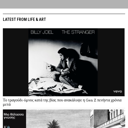
LATEST FROM LIFE & ART
Το τραγούδι-ύμνος κατά της βίας που ανακάλυψε η Gen Z πενήντα χρόνια
μετά