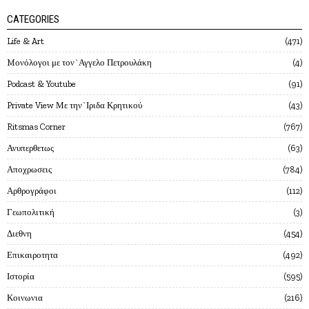
CATEGORIES
Life & Art
471
Mονόλογοι με τον`Αγγελο Πετρουλάκη
4
Podcast & Youtube
91
Private View Με την`Ιριδα Κρητικού
43
Ritsmas Corner
767
Ανυπερθετως
63
Αποχρωσεις
784
Αρθρογράφοι
112
Γεωπολιτική
3
Διεθνη
454
Επικαιροτητα
492
Ιστορία
595
Κοινωνια
216