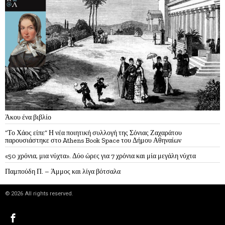
Άκου ένα βιβλίο
“Το Χάος είπε” Η νέα ποιητική συλλογή της Σόνιας Ζαχαράτου
παρουσιάστηκε στο Athens Book Space του Δήμου Αθηναίων
«50 χρόνια, μια νύχτα». Δύο ώρες για 7 χρόνια και μία μεγάλη νύχτα
Παμπούδη Π. – Άμμος και λίγα βότσαλα
©
2026
All rights reserved.