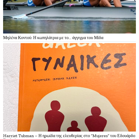
Μηλένα Κοντού: Η κωπηλάτρια με το… άγγιγμα του Μίδα
Harriet Tubman – Η ηρωίδα της ελευθερίας στο “Mujeres” του Εδουάρδο