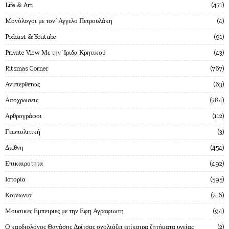
Life & Art
471
Mονόλογοι με τον`Αγγελο Πετρουλάκη
4
Podcast & Youtube
91
Private View Με την`Ιριδα Κρητικού
43
Ritsmas Corner
767
Ανυπερθετως
63
Αποχρωσεις
784
Αρθρογράφοι
112
Γεωπολιτική
3
Διεθνη
454
Επικαιροτητα
492
Ιστορία
595
Κοινωνια
216
Μουσικες Εμπειριες με την Εφη Αγραφιωτη
94
Ο καρδιολόγος Θανάσης Δρίτσας σχολιάζει επίκαιρα ζητήματα υγείας
2