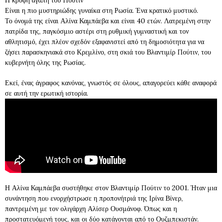
Η κρυφή αγάπη του Πούτιν
Είναι η πιο μυστηριώδης γυναίκα στη Ρωσία. Ένα κρατικό μυστικό.
Το όνομά της είναι Αλίνα Καμπάεβα και είναι 40 ετών. Λατρεμένη στην
πατρίδα της, παγκόσμιο αστέρι στη ρυθμική γυμναστική και τον
αθλητισμό, έχει πλέον σχεδόν εξαφανιστεί από τη δημοσιότητα για να
ζήσει παρασκηνιακά στο Κρεμλίνο, στη σκιά του Βλαντιμίρ Πούτιν, του
κυβερνήτη όλης της Ρωσίας.
Εκεί, ένας άγραφος κανόνας, γνωστός σε όλους, απαγορεύει κάθε αναφορά
σε αυτή την ερωτική ιστορία.
Η Αλίνα Καμπάεβα συστήθηκε στον Βλαντιμίρ Πούτιν το 2001. Ήταν μια
συνάντηση που ενορχήστρωσε η προπονήτριά της Ιρίνα Βίνερ,
παντρεμένη με τον ολιγάρχη Αλίσερ Ουσμάνοφ. Όπως και η
προστατευόμενή τους, και οι δύο κατάγονται από το Ουζμπεκιστάν.