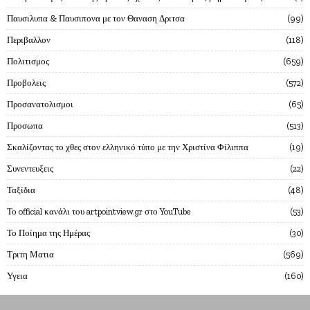
Παυσιλυπα & Παυσιπονα με τον Θαναση Δριτσα
99
Περιβαλλον
118
Πολιτισμος
659
Προβολεις
572
Προσανατολισμοι
65
Προσωπα
513
Σκαλίζοντας το χθες στον ελληνικό τύπο με την Χριστίνα Φίλιππα
19
Συνεντευξεις
22
Ταξίδια
48
Το official κανάλι του artpointview.gr στο YouTube
53
Το Ποίημα της Ημέρας
30
Τριτη Ματια
569
Υγεια
160