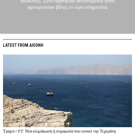
Μύκονος: Συνελήφθησαν αστυνομικοί γιατί
φρουρούσαν βίλες εν ώρα υπηρεσίας
LATEST FROM ΔΙΕΘΝΗ
Τραμπ / F.T: Νέα κλιμάκωση ή συμφωνία που ευνοεί την Τεχεράνη