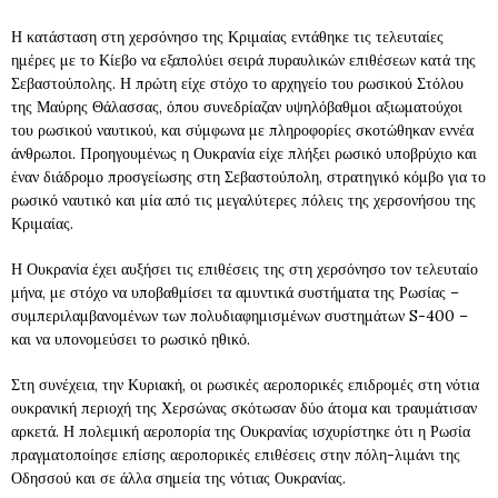
Η κατάσταση στη χερσόνησο της Κριμαίας εντάθηκε τις τελευταίες
ημέρες με το Κίεβο να εξαπολύει σειρά πυραυλικών επιθέσεων κατά της
Σεβαστούπολης. Η πρώτη είχε στόχο το αρχηγείο του ρωσικού Στόλου
της Μαύρης Θάλασσας, όπου συνεδρίαζαν υψηλόβαθμοι αξιωματούχοι
του ρωσικού ναυτικού, και σύμφωνα με πληροφορίες σκοτώθηκαν εννέα
άνθρωποι. Προηγουμένως η Ουκρανία είχε πλήξει ρωσικό υποβρύχιο και
έναν διάδρομο προσγείωσης στη Σεβαστούπολη, στρατηγικό κόμβο για το
ρωσικό ναυτικό και μία από τις μεγαλύτερες πόλεις της χερσονήσου της
Κριμαίας.
Η Ουκρανία έχει αυξήσει τις επιθέσεις της στη χερσόνησο τον τελευταίο
μήνα, με στόχο να υποβαθμίσει τα αμυντικά συστήματα της Ρωσίας –
συμπεριλαμβανομένων των πολυδιαφημισμένων συστημάτων S-400 –
και να υπονομεύσει το ρωσικό ηθικό.
Στη συνέχεια, την Κυριακή, οι ρωσικές αεροπορικές επιδρομές στη νότια
ουκρανική περιοχή της Χερσώνας σκότωσαν δύο άτομα και τραυμάτισαν
αρκετά. Η πολεμική αεροπορία της Ουκρανίας ισχυρίστηκε ότι η Ρωσία
πραγματοποίησε επίσης αεροπορικές επιθέσεις στην πόλη-λιμάνι της
Οδησσού και σε άλλα σημεία της νότιας Ουκρανίας.