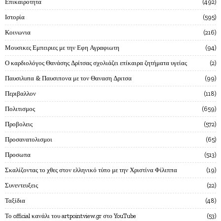
Επικαιροτητα
492
Ιστορία
595
Κοινωνια
216
Μουσικες Εμπειριες με την Εφη Αγραφιωτη
94
Ο καρδιολόγος Θανάσης Δρίτσας σχολιάζει επίκαιρα ζητήματα υγείας
2
Παυσιλυπα & Παυσιπονα με τον Θαναση Δριτσα
99
Περιβαλλον
118
Πολιτισμος
659
Προβολεις
572
Προσανατολισμοι
65
Προσωπα
513
Σκαλίζοντας το χθες στον ελληνικό τύπο με την Χριστίνα Φίλιππα
19
Συνεντευξεις
22
Ταξίδια
48
Το official κανάλι του artpointview.gr στο YouTube
53