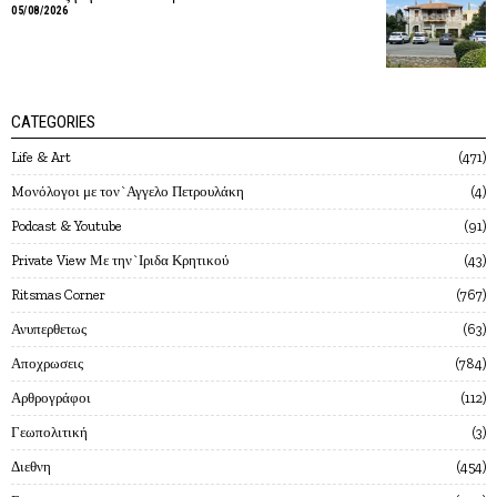
05/08/2026
CATEGORIES
Life & Art
471
Mονόλογοι με τον`Αγγελο Πετρουλάκη
4
Podcast & Youtube
91
Private View Με την`Ιριδα Κρητικού
43
Ritsmas Corner
767
Ανυπερθετως
63
Αποχρωσεις
784
Αρθρογράφοι
112
Γεωπολιτική
3
Διεθνη
454