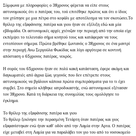
Σύμφωνα με πληροφορίες ο 38χρονος φέρεται να είπε στους
αστυνομικούς ότι ο πατέρας του, τού επιτέθηκε πρώτος και ότι ο ίδιος
τον χτύπησε με μια πέτρα στο κεφάλι με αποτέλεσμα να τον σκοτώσει.Το
θρίλερ της εξαφάνισης πατέρα και γιου ήταν σε εξέλιξη εδώ και μία
εβδομάδα. Οι αστυνομικές αρχές χτένιζαν την περιοχή από την οποία είχε
εκπέμψει το τελευταίο σήμα κινητού τους και κατάφεραν να τους
εντοπίσουν σήμερα. Πρώτα βρέθηκε ζωντανός ο 38χρονος σε ένα μαντρί
στην περιοχή Ανω Σεργούλα Φωκίδας και λίγο αργότερα σε κοντινή
απόσταση ο 65χρονος πατέρας, νεκρός.
Η σορός του 65χρονου ήταν σε πολύ κακή κατάσταση, έφερε ακόμη και
δαγκωματιές από άγρια ζώα, γεγονός που δεν επέτρεπε στους
αστυνομικούς να βγάλουν κάποια πρώτα συμπεράσματα για το τι έχει
συμβεί. Στο σημείο κλήθηκε ιατροδικαστής, ενώ αστυνομικοί εξέτασαν
τον 38χρονο. Κατά τη διάρκεια της συνομιλίας τους ομολόγησε το
έγκλημα.
Το θρίλερ της εξαφάνισης πατέρα και γιου
Το θρίλερ ξεκίνησε την περασμένη Τετάρτη όταν πατέρας και γιος
εξαφανίστηκαν ενώ ήταν καθ’ οδόν από την Λαμία στην Αρτα. Ο πατέρας
είχε μεταβεί στη Λαμία για να παραλάβει τον γιο του από το νοσοκομείο