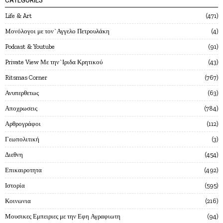
CATEGORIES
Life & Art
471
Mονόλογοι με τον`Αγγελο Πετρουλάκη
4
Podcast & Youtube
91
Private View Με την`Ιριδα Κρητικού
43
Ritsmas Corner
767
Ανυπερθετως
63
Αποχρωσεις
784
Αρθρογράφοι
112
Γεωπολιτική
3
Διεθνη
454
Επικαιροτητα
492
Ιστορία
595
Κοινωνια
216
Μουσικες Εμπειριες με την Εφη Αγραφιωτη
94