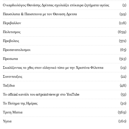
Ο καρδιολόγος Θανάσης Δρίτσας σχολιάζει επίκαιρα ζητήματα υγείας
2
Παυσιλυπα & Παυσιπονα με τον Θαναση Δριτσα
99
Περιβαλλον
118
Πολιτισμος
659
Προβολεις
572
Προσανατολισμοι
65
Προσωπα
513
Σκαλίζοντας το χθες στον ελληνικό τύπο με την Χριστίνα Φίλιππα
19
Συνεντευξεις
22
Ταξίδια
48
Το official κανάλι του artpointview.gr στο YouTube
53
Το Ποίημα της Ημέρας
30
Τριτη Ματια
569
Υγεια
160