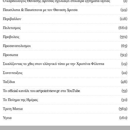
Ο καρδιολόγος Θανάσης Δρίτσας σχολιάζει επίκαιρα ζητήματα υγείας
2
Παυσιλυπα & Παυσιπονα με τον Θαναση Δριτσα
99
Περιβαλλον
118
Πολιτισμος
660
Προβολεις
572
Προσανατολισμοι
65
Προσωπα
513
Σκαλίζοντας το χθες στον ελληνικό τύπο με την Χριστίνα Φίλιππα
19
Συνεντευξεις
22
Ταξίδια
48
Το official κανάλι του artpointview.gr στο YouTube
53
Το Ποίημα της Ημέρας
30
Τριτη Ματια
569
Υγεια
160