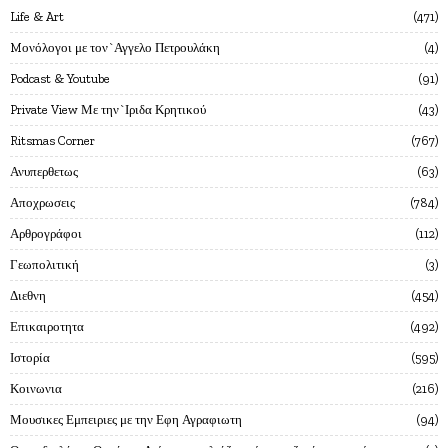
Life & Art
471
Mονόλογοι με τον`Αγγελο Πετρουλάκη
4
Podcast & Youtube
91
Private View Με την`Ιριδα Κρητικού
43
Ritsmas Corner
767
Ανυπερθετως
63
Αποχρωσεις
784
Αρθρογράφοι
112
Γεωπολιτική
3
Διεθνη
454
Επικαιροτητα
492
Ιστορία
595
Κοινωνια
216
Μουσικες Εμπειριες με την Εφη Αγραφιωτη
94