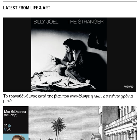
LATEST FROM LIFE & ART
Το τραγούδι-ύμνος κατά της βίας που ανακάλυψε η Gen Z πενήντα χρόνια
μετά