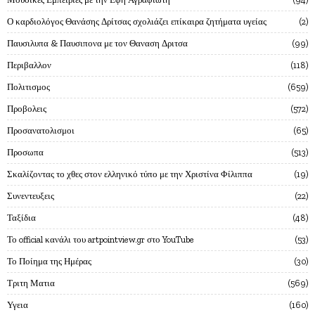
Ο καρδιολόγος Θανάσης Δρίτσας σχολιάζει επίκαιρα ζητήματα υγείας
2
Παυσιλυπα & Παυσιπονα με τον Θαναση Δριτσα
99
Περιβαλλον
118
Πολιτισμος
659
Προβολεις
572
Προσανατολισμοι
65
Προσωπα
513
Σκαλίζοντας το χθες στον ελληνικό τύπο με την Χριστίνα Φίλιππα
19
Συνεντευξεις
22
Ταξίδια
48
Το official κανάλι του artpointview.gr στο YouTube
53
Το Ποίημα της Ημέρας
30
Τριτη Ματια
569
Υγεια
160