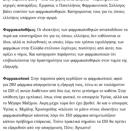
ισχυρές αναταράξεις. Εμφανώς ο Πανελλήνιος Φαρμακευτικός Σύλλογος
βάλει εναντίον των φαρμακαποθηκών. Κατηγορώντας τους για τις όποιες
ελλείψεις υπάρχουν στην αγορά.
Φαρμακαποθήκες
: Οι ιδιοκτήτες των φαρμακαποθηκών ανταποδίδουν τα
πυρά και υποστηρίζουν ότι για τις όποιες ελλείψεις δεν ευθύνονται οι
ίδιοι, αλλά οι πολυεθνικές οι οποίες λόγω του τρόπου τιμολόγησης των
φαρμάκων στην Ελλάδα στέλνουν λιγότερες ποσότητες από αυτές που
ορίζει ο νόμος. Και κατηγορούν παράγοντες των φαρμακοποιών ότι
επιβουλεύονται την δραστηριότητα των φαρμακαποθηκών στον τομέα της
εξαγωγής.
Φαρμακοποιοί
: Στην παρούσα φάση κερδίζουν οι φαρμακοποιοί, αφού
για 280 φάρμακα απαγορεύεται η εξαγωγή τους, έστω κι αν τουλάχιστον
τα 130 εξ αυτών διαθέτουν από δύο έως πέντε γενόσημα το καθένα. Στην
υπόθεση έχει εμπλακεί, όπως είναι φυσικό, το υπουργείο Υγείας, αλλά και
το Μέγαρο Μαξίμου. Ακρη μέχρι τώρα δεν έχει βρεθεί. Αν και ο υπουργός
Υγείας κ. Μιχάλης Χρυσοχοίδης «έκλεισε το μάτι» στους ιδιοκτήτες των
φαρμακαποθηκών κάνοντας λόγο ότι 150 φάρμακα αντιμετωπίζουν
κάποιο πρόβλημα επάρκειας. Τούτο πρακτικά σημαίνει τα 130 θα πρέπει
να εξαιρεθούν από την απαγόρευση. Πότε; Άγνωστο!