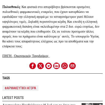
Πολυεθνικές
: Και φυσικά στο απυρόβλητο βρίσκονται ορισμένες
πολυεθνικές φαρμακευτικές εταιρείες που έχουν κατορθώσει να
εφοδιάζουν την ελληνική αγορά με το «σταγονόμετρο» γιατί θέλουν
υψηλότερες τιμές. Δηλαδή περισσότερα κέρδη. Και επειδή η ελληνική
φαρμακευτική δαπάνη είναι «κλειδωμένη» στα 2 δισ. ευρώ ετησίως, δεν
αναμένουν τα κέρδη που επιθυμούν. Ως εκ τούτου προτιμούν άλλες
αγορές που τα πράγματα είναι καλύτερα γι΄ αυτές. Το υπουργείο Υγείας
θα κάνει τους απαραίτητους ελέγχους ως προ τα αποθέματα και την
επάρκεια τους;
ΠΗΓΗ , Οικονομικός Ταχυδρόμος
TAGS
ΦΑΡΜΑΚΕΥΤΙΚΉ ΑΓΟΡΆ
LATEST POSTS
Αριστομένης Προβελέγγιος: Η ζωή και το έργο του