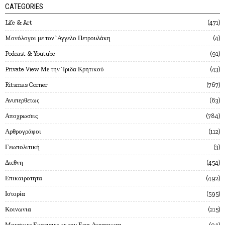
CATEGORIES
Life & Art
471
Mονόλογοι με τον`Αγγελο Πετρουλάκη
4
Podcast & Youtube
91
Private View Με την`Ιριδα Κρητικού
43
Ritsmas Corner
767
Ανυπερθετως
63
Αποχρωσεις
784
Αρθρογράφοι
112
Γεωπολιτική
3
Διεθνη
454
Επικαιροτητα
492
Ιστορία
595
Κοινωνια
215
Μουσικες Εμπειριες με την Εφη Αγραφιωτη
94