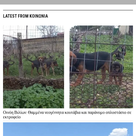
LATEST FROM ΚΟΙΝΩΝΙΑ
Οινόη Βιλίων: Θαμμένα νεογέννητα κουτάβια και παράνομο οπλοστάσιο σε
εκτροφείο