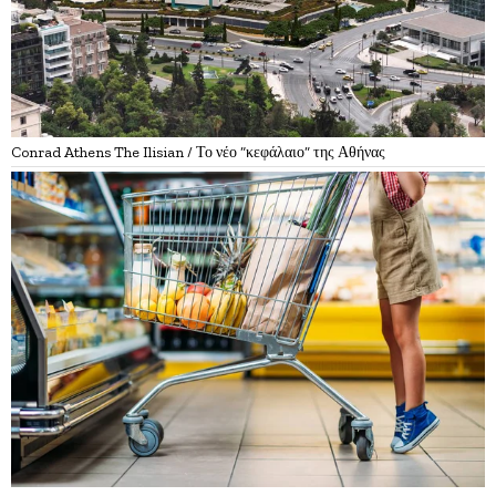
Conrad Athens The Ilisian / Το νέο “κεφάλαιο” της Αθήνας