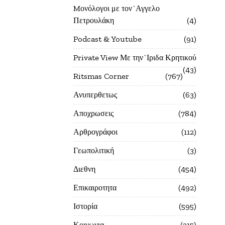
Mονόλογοι με τον`Αγγελο
Πετρουλάκη
4
Podcast & Youtube
91
Private View Με την`Ιριδα Κρητικού
43
Ritsmas Corner
767
Ανυπερθετως
63
Αποχρωσεις
784
Αρθρογράφοι
112
Γεωπολιτική
3
Διεθνη
454
Επικαιροτητα
492
Ιστορία
595
Κοινωνια
215