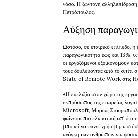
νόσο. Η ζωντανή αλληλεπίδραση ε
Πετρόπουλος.
Αύξηση παραγωγικ
Ωστόσο, σε εταιρικό επίπεδο, η
παραγωγικότητα έως και 13%, υπ
οι εργαζόμενοι εξοικονομούν κα
τους δουλεύοντας από το σπίτι 
State of Remote Work στις Ην
«Η ευελιξία στον χώρο της εργασ
εκπρόσωπος της εταιρείας λογι
Microsoft, Μάριος Σταυρόπουλο
φαίνεται πιο ελκυστική απ’ ό,τι
μπορεί να φανεί χρήσιμη, ωστόσ
ανάγκη των ανθρώπων για φυσική