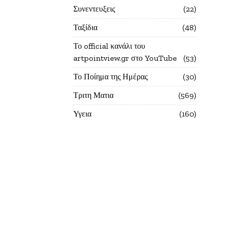
Συνεντευξεις
22
Ταξίδια
48
Το official κανάλι του
artpointview.gr στο YouTube
53
Το Ποίημα της Ημέρας
30
Τριτη Ματια
569
Υγεια
160