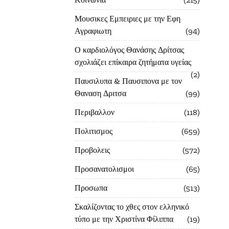
Μουσικες Εμπειριες με την Εφη
Αγραφιωτη
94
Ο καρδιολόγος Θανάσης Δρίτσας
σχολιάζει επίκαιρα ζητήματα υγείας
2
Παυσιλυπα & Παυσιπονα με τον
Θαναση Δριτσα
99
Περιβαλλον
118
Πολιτισμος
659
Προβολεις
572
Προσανατολισμοι
65
Προσωπα
513
Σκαλίζοντας το χθες στον ελληνικό
τύπο με την Χριστίνα Φίλιππα
19