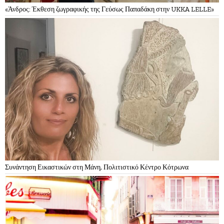
«Άνδρος: Έκθεση ζωγραφικής της Γεύσως Παπαδάκη στην UKKA LELLE»
Συνάντηση Εικαστικών στη Μάνη, Πολιτιστικό Κέντρο Κότρωνα