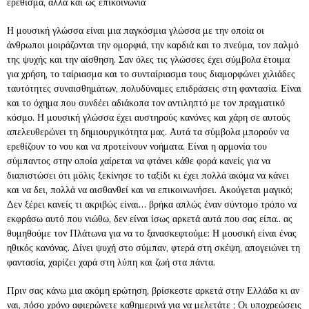
ερέθισμα, αλλά και ως επικοινωνία
Η μουσική γλώσσα είναι μια παγκόσμια γλώσσα με την οποία οι
άνθρωποι μοιράζονται την ομορφιά, την καρδιά και το πνεύμα, τον παλμό
της ψυχής και την αίσθηση. Σαν όλες τις γλώσσες έχει σύμβολα έτοιμα
για χρήση, το ταίριασμα και το συνταίριασμα τους διαμορφώνει χιλιάδες
ταυτότητες συναισθημάτων, πολυδύναμες επιδράσεις στη φαντασία. Είναι
και το όχημα που συνδέει αδιάκοπα τον αντιληπτό με τον πραγματικό
κόσμο. Η μουσική γλώσσα έχει αυστηρούς κανόνες και χάρη σε αυτούς
απελευθερώνει τη δημιουργικότητα μας. Αυτά τα σύμβολα μπορούν να
ερεθίζουν το νου και να προτείνουν νοήματα. Είναι η αρμονία του
σύμπαντος στην οποία χαίρεται να φτάνει κάθε φορά κανείς για να
διαπιστώσει ότι μόλις ξεκίνησε το ταξίδι κι έχει πολλά ακόμα να κάνει
και να δει, πολλά να αισθανθεί και να επικοινωνήσει. Ακούγεται μαγικό;
Δεν ξέρει κανείς τι ακριβώς είναι… βρήκα απλώς έναν σύντομο τρόπο να
εκφράσω αυτό που νιώθω, δεν είναι ίσως αρκετά αυτά που σας είπα.. ας
θυμηθούμε τον Πλάτωνα για να το ξανασκεφτούμε: Η μουσική είναι ένας
ηθικός κανόνας. Δίνει ψυχή στο σύμπαν, φτερά στη σκέψη, απογειώνει τη
φαντασία, χαρίζει χαρά στη λύπη και ζωή στα πάντα.
Πριν σας κάνω μια ακόμη ερώτηση, βρίσκεστε αρκετά στην Ελλάδα κι αν
ναι, πόσο χρόνο αφιερώνετε καθημερινά για να μελετάτε ; Οι υποχρεώσεις