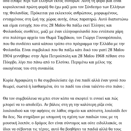
όσα είπαμε περί των ελλήνων εκτός συνόρων. Αυτή τη φορά (και είναι
κυριολεκτικά πρώτη φορά) θα έχω μαζί μου τον Σύνδεσμο των Ελλήνων
της Φινλανδίας. Πρόκειται για εκλεκτούς ανθρώπους, μορφωμένους,
ενταγμένους στη ζωή της χώρας αυτής, όπως παρατηρώ. Αυτό διαπιστώνω
και είμαι ευτυχής που στις 28 Μαΐου θα παίξω εκεί Έλληνες και
Φινλανδούς συνθέτες, μαζί με έναν ελληνοφινλανδό που εντόπισα χάρη
στο πολύτιμο αρχείο του Θωμά Ταμβάκου, τον Γιώργο Γουναρόπουλο,
που θα συνδέσει κατά κάποιο τρόπο στο πρόγραμμα την Ελλάδα με την
Φινλανδία. Είναι συμβολικό που θα παίξω κάτι δικό του γιατί 28 Μαΐου
1904 γεννήθηκε στην Αγία Πετρούπολη και 28 Μαΐου 1968 πέθανε στο
Πόορβο, λίγο πιο πάνω από το Ελσίνκι. Περιμένω και μέλος της
οικογένειας του στη συναυλία.
Κυρία Αγραφιώτη τι θα συμβουλεύατε όχι ένα παιδί αλλά έναν γονιό που
θεωρεί, σωστά ή λανθασμένα, ότι το παιδί του είναι ταλέντο στο πιάνο ;
Θα τον συμβούλευα να μπει στον κόπο να σκεφτεί τι εννοεί και πώς
μπορεί να το αποδείξει. Αν βάλεις στη γη την καλύτερη ρίζα ενός
λουλουδιού και την αφήσεις σε λάθος σημείο και απότιστη, λουλούδι δεν
θα δεις. Να στηρίξουν με υπομονή τη σχέση των παιδιών τους με τη
μουσική λοιπόν, ο δρόμος δεν είναι σύντομος και ούτε ειδυλλιακός, οι
ίδιοι να σέβονται τις τέχνες, αυτό θα βοηθήσει τα παιδιά αλλά θα τους