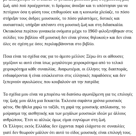
ζωή, από πού προέρχονταν, τι δρόμους άνοιξαν και τι υπέστησαν για να
πετύχουν όσα η φύση τους επιθυμούσε και η κοινωνία χλεύαζε, το πόσο
στήριξαν τους άνδρες μουσικούς, το πόσο γαλαντόμες, δοτικές και
ουσιαστικές υπήρξαν απέναντι στη μουσική ζωή και στη διδασκαλία.
Οκτακόσια περίπου γυναικεία ονόματα μέχρι το 1960 φιλοξενήθηκαν στις
σελίδες του βιβλίου «Η μουσική δεν είναι γένους θηλυκού;» και δεν είναι
όλες σε σχέση με όσες περιλαμβάνονται στο βιβλίο.
Ποια είναι τα σχέδια σας για το άμεσο μέλλον; Ξέρω ότι οι αίθουσες
γεμίζουν κι αυτό είναι ίσως μεγαλύτερο χειροκρότημα από το τελικό
χειροκρότημα κάθε συναυλίας. Αναρωτιέμαι, οι έλληνες της διασποράς,
ενδιαφέρονται ή είναι εσώκλειστοι στις ελληνικές παραδόσεις και δεν
ξεπερνούν αγκυλώσεις που κουβαλούν απ την πατρίδα;
Τα σχέδια μου είναι να μπορέσω να διανύσω αγωνιζόμενη για τις επιλογές
της ζωής μου άλλη μια δεκαετία. Έκλεισα σαράντα χρόνια μουσικός
φέτος. Θα ήθελα χαρώ το ταξίδι, τη χαρά της μουσικής απόλαυσης, το
μοίρασμα της αισθητικής και των μεγάλων μουσικών ιδεών με άλλους
ανθρώπους. Έτσι κι αλλιώς όμως είμαι ευγνώμων στη ζωή.
Οι Έλληνες εκτός Ελλάδας δεν έρχονται παρά ελάχιστα σε συναυλίες
γιατί δεν θεωρούν μάλλον ότι αυτό το είδος μουσικής είναι επιλογή τους.