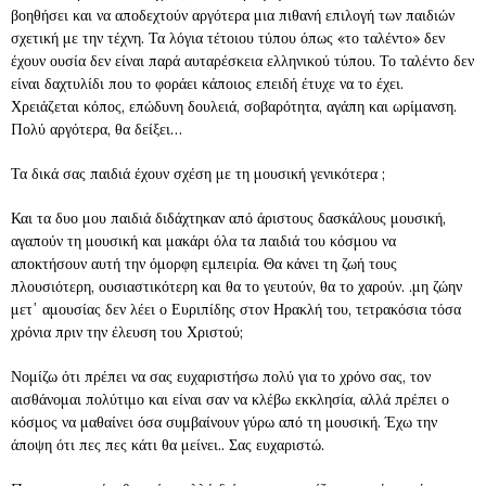
βοηθήσει και να αποδεχτούν αργότερα μια πιθανή επιλογή των παιδιών
σχετική με την τέχνη. Τα λόγια τέτοιου τύπου όπως «το ταλέντο» δεν
έχουν ουσία δεν είναι παρά αυταρέσκεια ελληνικού τύπου. Το ταλέντο δεν
είναι δαχτυλίδι που το φοράει κάποιος επειδή έτυχε να το έχει.
Χρειάζεται κόπος, επώδυνη δουλειά, σοβαρότητα, αγάπη και ωρίμανση.
Πολύ αργότερα, θα δείξει…
Τα δικά σας παιδιά έχουν σχέση με τη μουσική γενικότερα ;
Και τα δυο μου παιδιά διδάχτηκαν από άριστους δασκάλους μουσική,
αγαπούν τη μουσική και μακάρι όλα τα παιδιά του κόσμου να
αποκτήσουν αυτή την όμορφη εμπειρία. Θα κάνει τη ζωή τους
πλουσιότερη, ουσιαστικότερη και θα το γευτούν, θα το χαρούν. .μη ζώην
μετ᾽ αμουσίας δεν λέει ο Ευριπίδης στον Ηρακλή του, τετρακόσια τόσα
χρόνια πριν την έλευση του Χριστού;
Νομίζω ότι πρέπει να σας ευχαριστήσω πολύ για το χρόνο σας, τον
αισθάνομαι πολύτιμο και είναι σαν να κλέβω εκκλησία, αλλά πρέπει ο
κόσμος να μαθαίνει όσα συμβαίνουν γύρω από τη μουσική. Έχω την
άποψη ότι πες πες κάτι θα μείνει.. Σας ευχαριστώ.