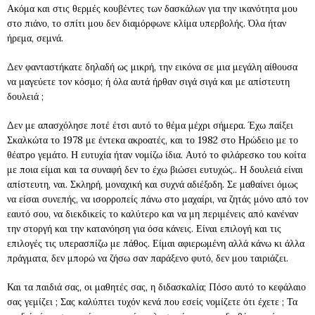
Ακόμα και στις θερμές κουβέντες των δασκάλων για την ικανότητα μου
στο πιάνο, το σπίτι μου δεν διαμόρφωνε κλίμα υπερβολής. Όλα ήταν
ήρεμα, σεμνά.
Δεν φανταστήκατε δηλαδή ως μικρή, την εικόνα σε μια μεγάλη αίθουσα
να μαγεύετε τον κόσμο; ή όλα αυτά ήρθαν σιγά σιγά και με απίστευτη
δουλειά ;
Δεν με απασχόλησε ποτέ έτσι αυτό το θέμα μέχρι σήμερα. Έχω παίξει
Σκαλκώτα το 1978 με έντεκα ακροατές, και το 1982 στο Ηρώδειο με το
θέατρο γεμάτο. Η ευτυχία ήταν νομίζω ίδια. Αυτό το φιλάρεσκο του κοίτα
με ποια είμαι και τα συναφή δεν το έχω βιώσει ευτυχώς.. Η δουλειά είναι
απίστευτη, ναι. Σκληρή, μοναχική και συχνά αδιέξοδη. Σε μαθαίνει όμως
να είσαι συνεπής, να ισορροπείς πάνω στο μαχαίρι, να ζητάς μόνο από τον
εαυτό σου, να διεκδικείς το καλύτερο και να μη περιμένεις από κανέναν
την στοργή και την κατανόηση για όσα κάνεις. Είναι επιλογή και τις
επιλογές τις υπερασπίζω με πάθος. Είμαι αφιερωμένη αλλά κάνω κι άλλα
πράγματα, δεν μπορώ να ζήσω σαν παράξενο φυτό, δεν μου ταιριάζει.
Και τα παιδιά σας, οι μαθητές σας, η διδασκαλία; Πόσο αυτό το κεφάλαιο
σας γεμίζει ; Σας καλύπτει τυχόν κενά που εσείς νομίζετε ότι έχετε ; Τα