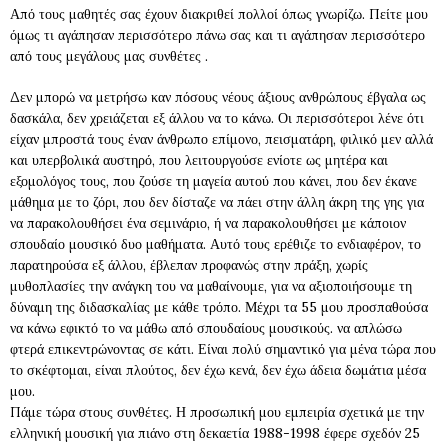
Από τους μαθητές σας έχουν διακριθεί πολλοί όπως γνωρίζω. Πείτε μου
όμως τι αγάπησαν περισσότερο πάνω σας και τι αγάπησαν περισσότερο
από τους μεγάλους μας συνθέτες .
Δεν μπορώ να μετρήσω καν πόσους νέους άξιους ανθρώπους έβγαλα ως
δασκάλα, δεν χρειάζεται εξ άλλου να το κάνω. Οι περισσότεροι λένε ότι
είχαν μπροστά τους έναν άνθρωπο επίμονο, πεισματάρη, φιλικό μεν αλλά
και υπερβολικά αυστηρό, που λειτουργούσε ενίοτε ως μητέρα και
εξομολόγος τους, που ζούσε τη μαγεία αυτού που κάνει, που δεν έκανε
μάθημα με το ζόρι, που δεν δίσταζε να πάει στην άλλη άκρη της γης για
να παρακολουθήσει ένα σεμινάριο, ή να παρακολουθήσει με κάποιον
σπουδαίο μουσικό δυο μαθήματα. Αυτό τους ερέθιζε το ενδιαφέρον, το
παρατηρούσα εξ άλλου, έβλεπαν προφανώς στην πράξη, χωρίς
μυθοπλασίες την ανάγκη του να μαθαίνουμε, για να αξιοποιήσουμε τη
δύναμη της διδασκαλίας με κάθε τρόπο. Μέχρι τα 55 μου προσπαθούσα
να κάνω εφικτό το να μάθω από σπουδαίους μουσικούς. να απλώσω
φτερά επικεντρώνοντας σε κάτι. Είναι πολύ σημαντικό για μένα τώρα που
το σκέφτομαι, είναι πλούτος, δεν έχω κενά, δεν έχω άδεια δωμάτια μέσα
μου.
Πάμε τώρα στους συνθέτες. Η προσωπική μου εμπειρία σχετικά με την
ελληνική μουσική για πιάνο στη δεκαετία 1988-1998 έφερε σχεδόν 25