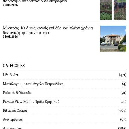
παράνομο οπλοστάσιο σε εκτροφείο
05/08/2026
Μυστράς: Κι όμως κανείς επί δύο και πλέον χρόνια
δεν αναζήτησε τον πατέρα
05/08/2026
CATEGORIES
Life & Art
471
Mονόλογοι με τον`Αγγελο Πετρουλάκη
4
Podcast & Youtube
91
Private View Με την`Ιριδα Κρητικού
43
Ritsmas Corner
767
Ανυπερθετως
63
Αποχρωσεις
784