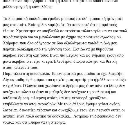
παιδιά είναι σφουγγάρια κι αυτή η πλαστικότητα που διαθέτουν είναι
μάλλον μαγική ή κάνω λάθος;
Τα δυο φυσικά παιδιά μου έμαθαν μουσική επειδή η μουσική ήταν μαζί
μας στο σπίτι. Επίσης δεν νομίζω ότι θα πουν ποτέ ότι η μαμά τους
έλειψε. Χρειάστηκε να υποβληθώ σε τεράστια ταλαιπωρία και να καταπιώ
πικρά ποτήρια για να μεγαλώσουν με όχημα τις ποιοτικές αγωνίες μου.
Χαίρομαι που όλα οδήγησαν σε δυο αξιολάτρευτα παιδιά, η ζωή μου
περνάει ολόκληρη από την γέννησή τους. Ελπίζω να με θυμούνται
ακριβώς έτσι στη ζωή τους. Είναι πια μεγάλα και ως ενήλικες έχουν από
μένα ακριβώς ό,τι είχα κι εγώ. Ελευθερία, διακριτικότητα και θετική
στάση απέναντί τους.
Πάμε τώρα στη διδασκαλία. Τα πνευματικά μου παιδιά τα έχω λατρέψει.
Λίγους μαθητές θυμάμαι που η σχέση μας προτίμησα ή μάλλον επεδίωξα
να χαλάσει. Ο λόγος που χωρίσανε οι δρόμοι μας ήταν πάντα ο ίδιος: δεν
αντέχω τα ψώνια κι όταν οι μαθητές δεν αντέχουν τη ρεαλιστική και
απόλυτα άμεση, ειλικρινή στάση και συμπεριφορά, χρειάζεται,
επιβάλλεται να απομακρυνθούν. Με τους άλλους έχουμε χτίσει σχέση
λατρείας, δεκαετίες πέρασαν και συνεχίζουμε έτσι. Δεν περνούν αυτές οι
αγάπες, είναι πολύ δοτικό το δασκαλίκι… Λατρεύω τη διδασκαλία, δεν
νομίζω καν ότι μπορώ να τη στερηθώ.