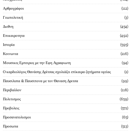
Αρθρογράφοι
112
Γεωπολιτική
3
Διεθνη
454
Επικαιροτητα
492
Ιστορία
595
Κοινωνια
216
Μουσικες Εμπειριες με την Εφη Αγραφιωτη
94
Ο καρδιολόγος Θανάσης Δρίτσας σχολιάζει επίκαιρα ζητήματα υγείας
2
Παυσιλυπα & Παυσιπονα με τον Θαναση Δριτσα
99
Περιβαλλον
118
Πολιτισμος
659
Προβολεις
572
Προσανατολισμοι
65
Προσωπα
513