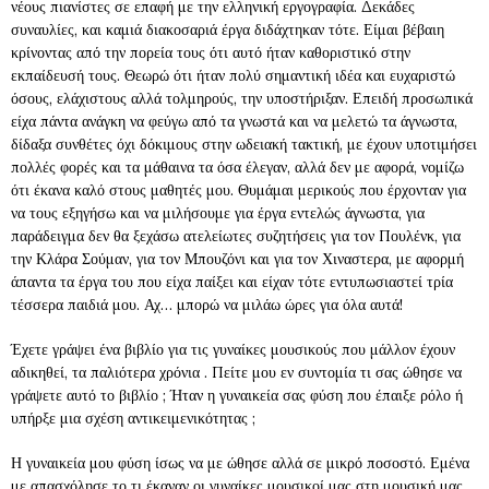
νέους πιανίστες σε επαφή με την ελληνική εργογραφία. Δεκάδες
συναυλίες, και καμιά διακοσαριά έργα διδάχτηκαν τότε. Είμαι βέβαιη
κρίνοντας από την πορεία τους ότι αυτό ήταν καθοριστικό στην
εκπαίδευσή τους. Θεωρώ ότι ήταν πολύ σημαντική ιδέα και ευχαριστώ
όσους, ελάχιστους αλλά τολμηρούς, την υποστήριξαν. Επειδή προσωπικά
είχα πάντα ανάγκη να φεύγω από τα γνωστά και να μελετώ τα άγνωστα,
δίδαξα συνθέτες όχι δόκιμους στην ωδειακή τακτική, με έχουν υποτιμήσει
πολλές φορές και τα μάθαινα τα όσα έλεγαν, αλλά δεν με αφορά, νομίζω
ότι έκανα καλό στους μαθητές μου. Θυμάμαι μερικούς που έρχονταν για
να τους εξηγήσω και να μιλήσουμε για έργα εντελώς άγνωστα, για
παράδειγμα δεν θα ξεχάσω ατελείωτες συζητήσεις για τον Πουλένκ, για
την Κλάρα Σούμαν, για τον Μπουζόνι και για τον Χιναστερα, με αφορμή
άπαντα τα έργα του που είχα παίξει και είχαν τότε εντυπωσιαστεί τρία
τέσσερα παιδιά μου. Αχ… μπορώ να μιλάω ώρες για όλα αυτά!
Έχετε γράψει ένα βιβλίο για τις γυναίκες μουσικούς που μάλλον έχουν
αδικηθεί, τα παλιότερα χρόνια . Πείτε μου εν συντομία τι σας ώθησε να
γράψετε αυτό το βιβλίο ; Ήταν η γυναικεία σας φύση που έπαιξε ρόλο ή
υπήρξε μια σχέση αντικειμενικότητας ;
Η γυναικεία μου φύση ίσως να με ώθησε αλλά σε μικρό ποσοστό. Εμένα
με απασχόλησε το τι έκαναν οι γυναίκες μουσικοί μας στη μουσική μας