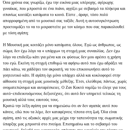
Όσα χρόνια σας γνωρίζω, έχω την εικόνα μιας υπέροχης, αγέρωχης
γυναίκας, που μπροστά σε ένα πιάνο, αγγίζει με σεβασμό τα πλήκτρα και
σπανίως κοιτάζει κατάματα το κοινό. Είστε , άραγε, τόσο πολύ
απορροφημένη από το μουσικό σας ταξίδι; Αυτή η αυτοσυγκέντρωση
προετοιμάζει το να το μοιραστείτε με τον κόσμο που σας παρακολουθεί
με τόση αγάπη;
Η Μουσική μας κοιτάζει μόνο κατάματα, όλους. Εγώ ως άνθρωπος, ως
σώμα, δεν έχω λόγο να « υπάρχω» τη στιγμή μιας συναυλίας. Δεν έχω
λόγο να επιδείξω κάτι για μένα και εκ φύσεως δεν μου αρέσει η χρήση
του εγώ. Εκείνη τη στιγμή επιθυμώ να αφήσω αυτό που έχω αδράξει να
πάει κάτω, να χαϊδέψει τον ακροατή, να του επικοινωνήσει αυτό το
γοητευτικό κάτι. Η αγάπη όχι μόνο υπάρχει αλλά και κυκλοφορεί στην
αίθουσα τη στιγμή μιας μουσικής μέθεξης. Έτσι, ελεύθερα, πάντως, χωρίς
ονοματεπώνυμα και αυταρέσκειες. Ο Ζαν Κοκτό νομίζω το έλεγε για τους
αυτό-επιδεικνυόμενους δεξιοτέχνες, ότι αυτό δεν υπηρετεί τελικώς τη
μουσική αλλά τους εαυτούς τους.
Κρατώ την λέξη αγάπη για να σημειώσω ότι αν δεν αγαπάς αυτό που
κάνεις, εδώ που τα λέμε, δεν καταφέρνεις τίποτα στη ζωή. Όλα είναι
αγάπη, από τις αξιακές αρχές μας μέχρι την ταπεινότητα της σωματικής
ύπαρξης μας μπροστά στο πνεύμα. Επισημαίνω και το σεβασμό του