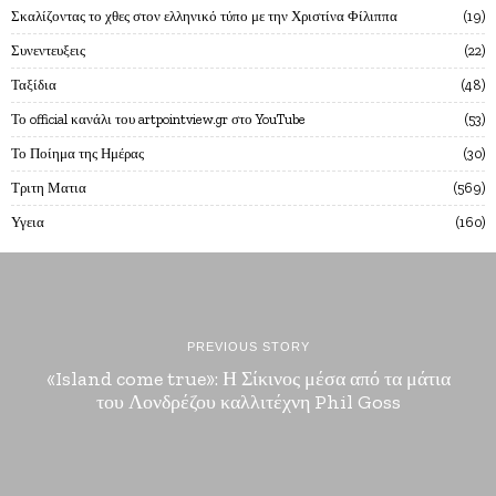
Σκαλίζοντας το χθες στον ελληνικό τύπο με την Χριστίνα Φίλιππα
19
Συνεντευξεις
22
Ταξίδια
48
Το official κανάλι του artpointview.gr στο YouTube
53
Το Ποίημα της Ημέρας
30
Τριτη Ματια
569
Υγεια
160
PREVIOUS STORY
«Island come true»: Η Σίκινος μέσα από τα μάτια
του Λονδρέζου καλλιτέχνη Phil Goss