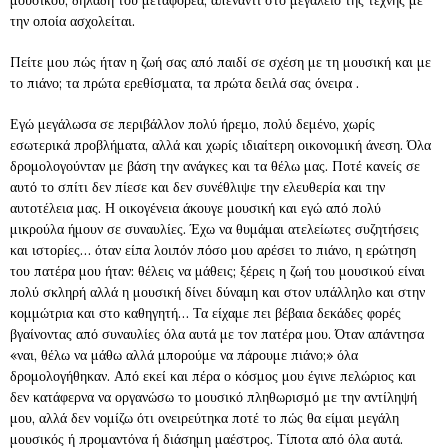
μουσικού, δηλαδή του μεταφορέα, απέναντι στο μεγαλείο της τέχνης με
την οποία ασχολείται.
Πείτε μου πώς ήταν η ζωή σας από παιδί σε σχέση με τη μουσική και με
το πιάνο; τα πρώτα ερεθίσματα, τα πρώτα δειλά σας όνειρα .
Εγώ μεγάλωσα σε περιβάλλον πολύ ήρεμο, πολύ δεμένο, χωρίς
εσωτερικά προβλήματα, αλλά και χωρίς ιδιαίτερη οικονομική άνεση. Όλα
δρομολογούνταν με βάση την ανάγκες και τα θέλω μας. Ποτέ κανείς σε
αυτό το σπίτι δεν πίεσε και δεν συνέθλιψε την ελευθερία και την
αυτοτέλεια μας. Η οικογένεια άκουγε μουσική και εγώ από πολύ
μικρούλα ήμουν σε συναυλίες. Έχω να θυμάμαι ατελείωτες συζητήσεις
και ιστορίες… όταν είπα λοιπόν πόσο μου αρέσει το πιάνο, η ερώτηση
του πατέρα μου ήταν: θέλεις να μάθεις; ξέρεις η ζωή του μουσικού είναι
πολύ σκληρή αλλά η μουσική δίνει δύναμη και στον υπάλληλο και στην
κομμώτρια και στο καθηγητή… Τα είχαμε πει βέβαια δεκάδες φορές
βγαίνοντας από συναυλίες όλα αυτά με τον πατέρα μου. Όταν απάντησα
«ναι, θέλω να μάθω αλλά μπορούμε να πάρουμε πιάνο;» όλα
δρομολογήθηκαν. Από εκεί και πέρα ο κόσμος μου έγινε πελώριος και
δεν κατάφερνα να οργανώσω το μουσικό πληθωρισμό με την αντίληψή
μου, αλλά δεν νομίζω ότι ονειρεύτηκα ποτέ το πώς θα είμαι μεγάλη
μουσικός ή προμαντόνα ή διάσημη μαέστρος. Τίποτα από όλα αυτά.