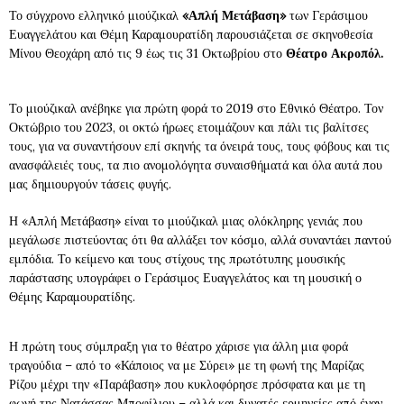
Το σύγχρονο ελληνικό μιούζικαλ
«Απλή Μετάβαση»
των Γεράσιμου
Ευαγγελάτου και Θέμη Καραμουρατίδη παρουσιάζεται σε σκηνοθεσία
Μίνου Θεοχάρη από τις 9 έως τις 31 Οκτωβρίου στο
Θέατρο Ακροπόλ.
Το μιούζικαλ ανέβηκε για πρώτη φορά το 2019 στο Εθνικό Θέατρο. Τον
Οκτώβριο του 2023, οι οκτώ ήρωες ετοιμάζουν και πάλι τις βαλίτσες
τους, για να συναντήσουν επί σκηνής τα όνειρά τους, τους φόβους και τις
ανασφάλειές τους, τα πιο ανομολόγητα συναισθήματά και όλα αυτά που
μας δημιουργούν τάσεις φυγής.
Η «Απλή Μετάβαση» είναι το μιούζικαλ μιας ολόκληρης γενιάς που
μεγάλωσε πιστεύοντας ότι θα αλλάξει τον κόσμο, αλλά συναντάει παντού
εμπόδια. Το κείμενο και τους στίχους της πρωτότυπης μουσικής
παράστασης υπογράφει ο Γεράσιμος Ευαγγελάτος και τη μουσική ο
Θέμης Καραμουρατίδης.
Η πρώτη τους σύμπραξη για το θέατρο χάρισε για άλλη μια φορά
τραγούδια – από το «Κάποιος να με Σύρει» με τη φωνή της Μαρίζας
Ρίζου μέχρι την «Παράβαση» που κυκλοφόρησε πρόσφατα και με τη
φωνή της Νατάσσας Μποφίλιου – αλλά και δυνατές ερμηνείες από έναν