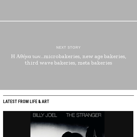
NEXT STORY
Η Αθήνα των…microbakeries, new age bakeries,
third wave bakeries, meta bakeries
LATEST FROM LIFE & ART