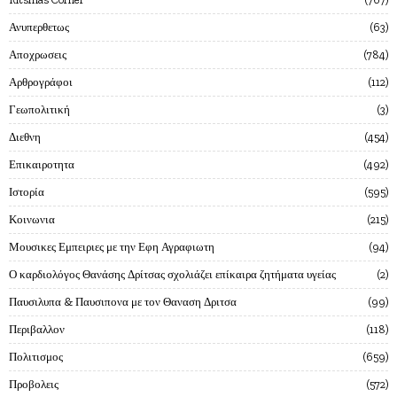
Ανυπερθετως
63
Αποχρωσεις
784
Αρθρογράφοι
112
Γεωπολιτική
3
Διεθνη
454
Επικαιροτητα
492
Ιστορία
595
Κοινωνια
215
Μουσικες Εμπειριες με την Εφη Αγραφιωτη
94
Ο καρδιολόγος Θανάσης Δρίτσας σχολιάζει επίκαιρα ζητήματα υγείας
2
Παυσιλυπα & Παυσιπονα με τον Θαναση Δριτσα
99
Περιβαλλον
118
Πολιτισμος
659
Προβολεις
572