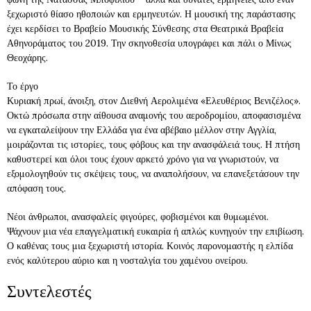
ξεχωριστό θίασο ηθοποιών και ερμηνευτών. Η μουσική της παράστασης
έχει κερδίσει το Βραβείο Μουσικής Σύνθεσης στα Θεατρικά Βραβεία
Αθηνοράματος του 2019. Την σκηνοθεσία υπογράφει και πάλι ο Μίνως
Θεοχάρης.
Το έργο
Κυριακή πρωί, άνοιξη, στον Διεθνή Αερολιμένα «Ελευθέριος Βενιζέλος».
Οκτώ πρόσωπα στην αίθουσα αναμονής του αεροδρομίου, αποφασισμένα
να εγκαταλείψουν την Ελλάδα για ένα αβέβαιο μέλλον στην Αγγλία,
μοιράζονται τις ιστορίες, τους φόβους και την ανασφάλειά τους. Η πτήση
καθυστερεί και όλοι τους έχουν αρκετό χρόνο για να γνωριστούν, να
εξομολογηθούν τις σκέψεις τους, να αναπολήσουν, να επανεξετάσουν την
απόφαση τους.
Νέοι άνθρωποι, ανασφαλείς φιγούρες, φοβισμένοι και θυμωμένοι.
Ψάχνουν μια νέα επαγγελματική ευκαιρία ή απλώς κυνηγούν την επιβίωση.
Ο καθένας τους μια ξεχωριστή ιστορία. Κοινός παρονομαστής η ελπίδα
ενός καλύτερου αύριο και η νοσταλγία του χαμένου ονείρου.
Συντελεστές