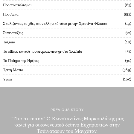
Προσανατολισμοι
65
Προσωπα
513
Σκαλίζοντας το χθες στον ελληνικό τύπο με την Χριστίνα Φίλιππα
19
Συνεντευξεις
22
Ταξίδια
48
Το official κανάλι του artpointview.gr στο YouTube
53
Το Ποίημα της Ημέρας
30
Τριτη Ματια
569
Υγεια
160
PREVIOUS STORY
“The humans” O Kωνσταντίνος Μαρκουλάκης μας
καλεί για οικογενειακό δείπνο Ευχαριστιών στην
Τσάιναταουν του Μανχάταν.