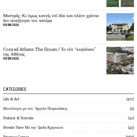
Μυστράς: Κι όμως κανείς επί δύο και πλέον χρόνια
δεν αναζήτησε τον πατέρα
05/08/2026
Conrad Athens The Ilisian / Το νέο “κεφάλαιο”
της Αθήνας
05/08/2026
CATEGORIES
Life & Art
471
Mονόλογοι με τον`Αγγελο Πετρουλάκη
4
Podcast & Youtube
91
Private View Με την`Ιριδα Κρητικού
43
Ritsmas Corner
767