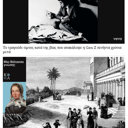
Το τραγούδι-ύμνος κατά της βίας που ανακάλυψε η Gen Z πενήντα χρόνια
μετά