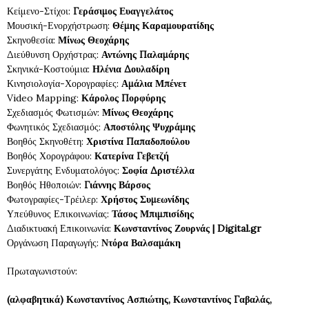
Κείμενο-Στίχοι:
Γεράσιμος Ευαγγελάτος
Μουσική-Ενορχήστρωση:
Θέμης Καραμουρατίδης
Σκηνοθεσία:
Μίνως Θεοχάρης
Διεύθυνση Ορχήστρας:
Αντώνης Παλαμάρης
Σκηνικά-Κοστούμια:
Ηλένια Δουλαδίρη
Κινησιολογία-Χορογραφίες:
Αμάλια Μπένετ
Video Mapping:
Κάρολος Πορφύρης
Σχεδιασμός Φωτισμών:
Μίνως Θεοχάρης
Φωνητικός Σχεδιασμός:
Αποστόλης Ψυχράμης
Βοηθός Σκηνοθέτη:
Χριστίνα Παπαδοπούλου
Βοηθός Χορογράφου:
Κατερίνα Γεβετζή
Συνεργάτης Ενδυματολόγος:
Σοφία Δριστέλλα
Βοηθός Ηθοποιών:
Γιάννης Βάρσος
Φωτογραφίες-Τρέιλερ:
Χρήστος Συμεωνίδης
Υπεύθυνος Επικοινωνίας:
Τάσος Μπιμπισίδης
Διαδικτυακή Επικοινωνία:
Κωνσταντίνος Ζουρνάς | Digital.gr
Οργάνωση Παραγωγής:
Ντόρα Βαλσαμάκη
Πρωταγωνιστούν:
(αλφαβητικά) Κωνσταντίνος Ασπιώτης, Κωνσταντίνος Γαβαλάς,