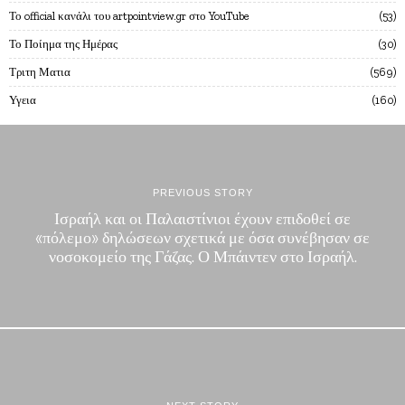
Το official κανάλι του artpointview.gr στο YouTube
53
Το Ποίημα της Ημέρας
30
Τριτη Ματια
569
Υγεια
160
PREVIOUS STORY
Ισραήλ και οι Παλαιστίνιοι έχουν επιδοθεί σε
«πόλεμο» δηλώσεων σχετικά με όσα συνέβησαν σε
νοσοκομείο της Γάζας. Ο Μπάιντεν στο Ισραήλ.