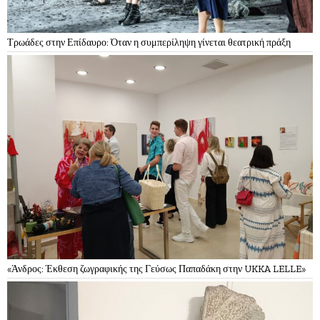
Τρωάδες στην Επίδαυρο: Όταν η συμπερίληψη γίνεται θεατρική πράξη
«Άνδρος: Έκθεση ζωγραφικής της Γεύσως Παπαδάκη στην UKKA LELLE»