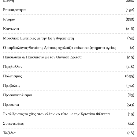
Διεθνη
454
Επικαιροτητα
492
Ιστορία
595
Κοινωνια
216
Μουσικες Εμπειριες με την Εφη Αγραφιωτη
94
Ο καρδιολόγος Θανάσης Δρίτσας σχολιάζει επίκαιρα ζητήματα υγείας
2
Παυσιλυπα & Παυσιπονα με τον Θαναση Δριτσα
99
Περιβαλλον
118
Πολιτισμος
659
Προβολεις
572
Προσανατολισμοι
65
Προσωπα
513
Σκαλίζοντας το χθες στον ελληνικό τύπο με την Χριστίνα Φίλιππα
19
Συνεντευξεις
22
Ταξίδια
48