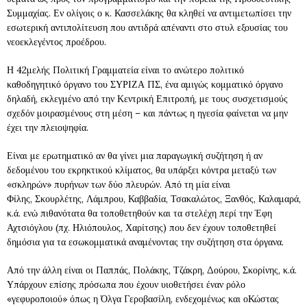
Συμμαχίας. Εν ολίγοις ο κ. Κασσελάκης θα κληθεί να αντιμετωπίσει την
εσωτερική αντιπολίτευση που αντιδρά απέναντι στο στυλ εξουσίας του
νεοεκλεγέντος προέδρου.
Η 42μελής Πολιτική Γραμματεία είναι το ανώτερο πολιτικό
καθοδηγητικό όργανο του ΣΥΡΙΖΑ ΠΣ, ένα αμιγώς κομματικό όργανο
δηλαδή, εκλεγμένο από την Κεντρική Επιτροπή, με τους συσχετισμούς
σχεδόν μοιρασμένους στη μέση – και πάντως η ηγεσία φαίνεται να μην
έχει την πλειοψηφία.
Είναι με ερωτηματικό αν θα γίνει μια παραγωγική συζήτηση ή αν
δεδομένου του εκρηκτικού κλίματος, θα υπάρξει κόντρα μεταξύ των
«σκληρών» πυρήνων των δύο πλευρών. Από τη μία είναι
Φίλης, Σκουρλέτης, Λάμπρου, Καββαδία, Τσακαλώτος, Ξανθός, Καλαμαρά,
κ.ά. ενώ πιθανότατα θα τοποθετηθούν και τα στελέχη περί την Έφη
Αχτσιόγλου (πχ. Ηλιόπουλος, Χαρίτσης) που δεν έχουν τοποθετηθεί
δημόσια για τα εσωκομματικά αναμένοντας την συζήτηση στα όργανα.
Από την άλλη είναι οι Παππάς, Πολάκης, Τζάκρη, Δούρου, Σκορίνης, κ.ά.
Υπάρχουν επίσης πρόσωπα που έχουν υιοθετήσει έναν ρόλο
«γεφυροποιού» όπως η Όλγα Γεροβασίλη, ενδεχομένως και οΚώστας