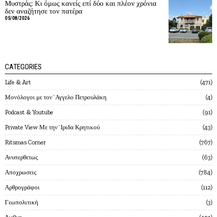
Μυστράς: Κι όμως κανείς επί δύο και πλέον χρόνια
δεν αναζήτησε τον πατέρα
05/08/2026
CATEGORIES
Life & Art
471
Mονόλογοι με τον`Αγγελο Πετρουλάκη
4
Podcast & Youtube
91
Private View Με την`Ιριδα Κρητικού
43
Ritsmas Corner
767
Ανυπερθετως
63
Αποχρωσεις
784
Αρθρογράφοι
112
Γεωπολιτική
3