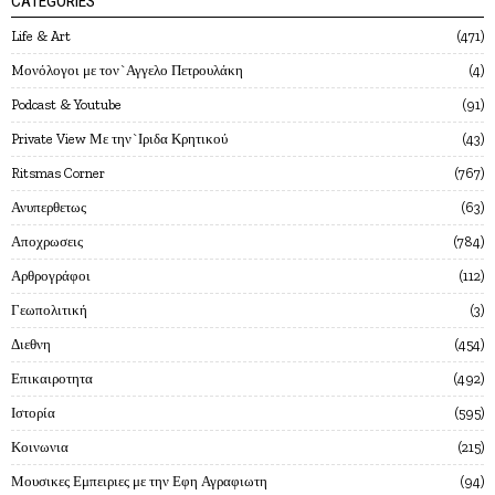
CATEGORIES
Life & Art
471
Mονόλογοι με τον`Αγγελο Πετρουλάκη
4
Podcast & Youtube
91
Private View Με την`Ιριδα Κρητικού
43
Ritsmas Corner
767
Ανυπερθετως
63
Αποχρωσεις
784
Αρθρογράφοι
112
Γεωπολιτική
3
Διεθνη
454
Επικαιροτητα
492
Ιστορία
595
Κοινωνια
215
Μουσικες Εμπειριες με την Εφη Αγραφιωτη
94