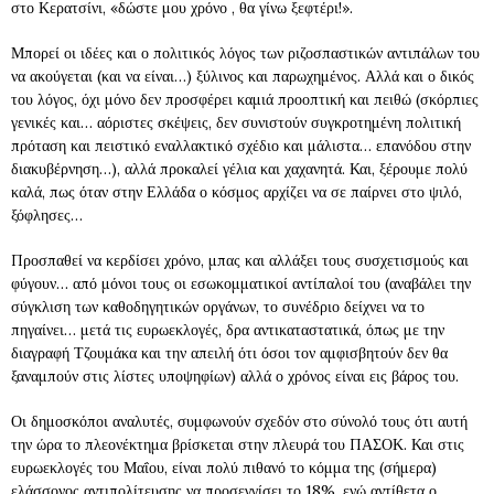
στο Κερατσίνι, «δώστε μου χρόνο , θα γίνω ξεφτέρι!».
Μπορεί οι ιδέες και ο πολιτικός λόγος των ριζοσπαστικών αντιπάλων του
να ακούγεται (και να είναι…) ξύλινος και παρωχημένος. Αλλά και ο δικός
του λόγος, όχι μόνο δεν προσφέρει καμιά προοπτική και πειθώ (σκόρπιες
γενικές και… αόριστες σκέψεις, δεν συνιστούν συγκροτημένη πολιτική
πρόταση και πειστικό εναλλακτικό σχέδιο και μάλιστα… επανόδου στην
διακυβέρνηση…), αλλά προκαλεί γέλια και χαχανητά. Και, ξέρουμε πολύ
καλά, πως όταν στην Ελλάδα ο κόσμος αρχίζει να σε παίρνει στο ψιλό,
ξόφλησες…
Προσπαθεί να κερδίσει χρόνο, μπας και αλλάξει τους συσχετισμούς και
φύγουν… από μόνοι τους οι εσωκομματικοί αντίπαλοί του (αναβάλει την
σύγκλιση των καθοδηγητικών οργάνων, το συνέδριο δείχνει να το
πηγαίνει… μετά τις ευρωεκλογές, δρα αντικαταστατικά, όπως με την
διαγραφή Τζουμάκα και την απειλή ότι όσοι τον αμφισβητούν δεν θα
ξαναμπούν στις λίστες υποψηφίων) αλλά ο χρόνος είναι εις βάρος του.
Οι δημοσκόποι αναλυτές, συμφωνούν σχεδόν στο σύνολό τους ότι αυτή
την ώρα το πλεονέκτημα βρίσκεται στην πλευρά του ΠΑΣΟΚ. Και στις
ευρωεκλογές του Μαΐου, είναι πολύ πιθανό το κόμμα της (σήμερα)
ελάσσονος αντιπολίτευσης να προσεγγίσει το 18%, ενώ αντίθετα ο