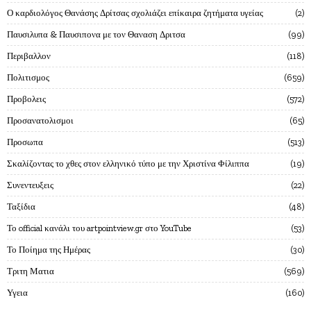
Ο καρδιολόγος Θανάσης Δρίτσας σχολιάζει επίκαιρα ζητήματα υγείας
2
Παυσιλυπα & Παυσιπονα με τον Θαναση Δριτσα
99
Περιβαλλον
118
Πολιτισμος
659
Προβολεις
572
Προσανατολισμοι
65
Προσωπα
513
Σκαλίζοντας το χθες στον ελληνικό τύπο με την Χριστίνα Φίλιππα
19
Συνεντευξεις
22
Ταξίδια
48
Το official κανάλι του artpointview.gr στο YouTube
53
Το Ποίημα της Ημέρας
30
Τριτη Ματια
569
Υγεια
160