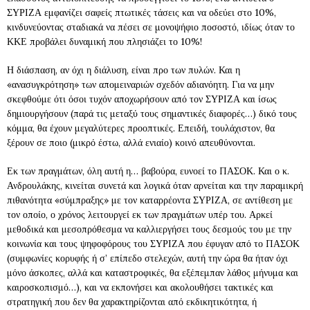
ΣΥΡΙΖΑ εμφανίζει σαφείς πτωτικές τάσεις και να οδεύει στο 10%,
κινδυνεύοντας σταδιακά να πέσει σε μονοψήφιο ποσοστό, ιδίως όταν το
ΚΚΕ προβάλει δυναμική που πλησιάζει το 10%!
Η διάσπαση, αν όχι η διάλυση, είναι προ των πυλών. Και η
«ανασυγκρότηση» των απομειναριών σχεδόν αδιανόητη. Για να μην
σκεφθούμε ότι όσοι τυχόν αποχωρήσουν από τον ΣΥΡΙΖΑ και ίσως
δημιουργήσουν (παρά τις μεταξύ τους σημαντικές διαφορές…) δικό τους
κόμμα, θα έχουν μεγαλύτερες προοπτικές. Επειδή, τουλάχιστον, θα
ξέρουν σε ποιο (μικρό έστω, αλλά ενιαίο) κοινό απευθύνονται.
Εκ των πραγμάτων, όλη αυτή η… βαβούρα, ευνοεί το ΠΑΣΟΚ. Και ο κ.
Ανδρουλάκης, κινείται συνετά και λογικά όταν αρνείται και την παραμικρή
πιθανότητα «σύμπραξης» με τον καταρρέοντα ΣΥΡΙΖΑ, σε αντίθεση με
τον οποίο, ο χρόνος λειτουργεί εκ των πραγμάτων υπέρ του. Αρκεί
μεθοδικά και μεσοπρόθεσμα να καλλιεργήσει τους δεσμούς του με την
κοινωνία και τους ψηφοφόρους του ΣΥΡΙΖΑ που έφυγαν από το ΠΑΣΟΚ
(συμφωνίες κορυφής ή σ’ επίπεδο στελεχών, αυτή την ώρα θα ήταν όχι
μόνο άσκοπες, αλλά και καταστροφικές, θα εξέπεμπαν λάθος μήνυμα και
καιροσκοπισμό…), και να εκπονήσει και ακολουθήσει τακτικές και
στρατηγική που δεν θα χαρακτηρίζονται από εκδικητικότητα, ή