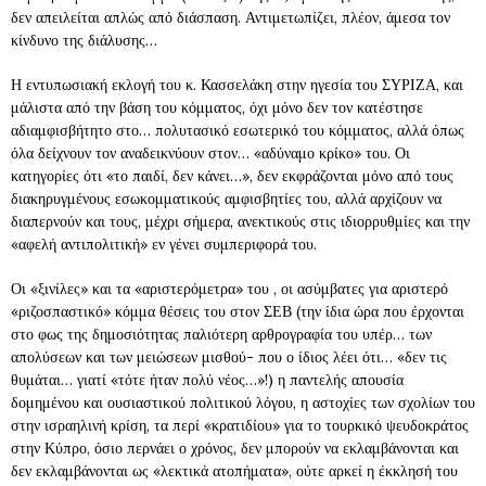
δεν απειλείται απλώς από διάσπαση. Αντιμετωπίζει, πλέον, άμεσα τον
κίνδυνο της διάλυσης…
Η εντυπωσιακή εκλογή του κ. Κασσελάκη στην ηγεσία του ΣΥΡΙΖΑ, και
μάλιστα από την βάση του κόμματος, όχι μόνο δεν τον κατέστησε
αδιαμφισβήτητο στο… πολυτασικό εσωτερικό του κόμματος, αλλά όπως
όλα δείχνουν τον αναδεικνύουν στον… «αδύναμο κρίκο» του. Οι
κατηγορίες ότι «το παιδί, δεν κάνει…», δεν εκφράζονται μόνο από τους
διακηρυγμένους εσωκομματικούς αμφισβητίες του, αλλά αρχίζουν να
διαπερνούν και τους, μέχρι σήμερα, ανεκτικούς στις ιδιορρυθμίες και την
«αφελή αντιπολιτική» εν γένει συμπεριφορά του.
Οι «ξινίλες» και τα «αριστερόμετρα» του , οι ασύμβατες για αριστερό
«ριζοσπαστικό» κόμμα θέσεις του στον ΣΕΒ (την ίδια ώρα που έρχονται
στο φως της δημοσιότητας παλιότερη αρθρογραφία του υπέρ… των
απολύσεων και των μειώσεων μισθού- που ο ίδιος λέει ότι… «δεν τις
θυμάται… γιατί «τότε ήταν πολύ νέος…»!) η παντελής απουσία
δομημένου και ουσιαστικού πολιτικού λόγου, η αστοχίες των σχολίων του
στην ισραηλινή κρίση, τα περί «κρατιδίου» για το τουρκικό ψευδοκράτος
στην Κύπρο, όσιο περνάει ο χρόνος, δεν μπορούν να εκλαμβάνονται και
δεν εκλαμβάνονται ως «λεκτικά ατοπήματα», ούτε αρκεί η έκκλησή του