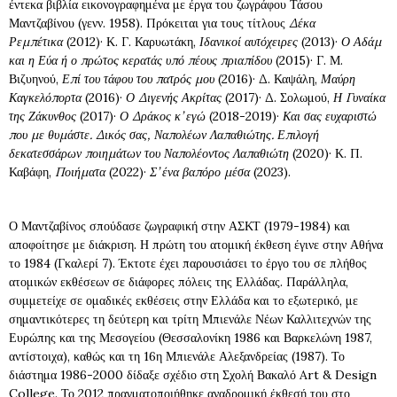
έντεκα βιβλία εικονογραφημένα με έργα του ζωγράφου Τάσου
Μαντζαβίνου (γενν. 1958). Πρόκειται για τους τίτλους
Δέκα
Ρεμπέτικα
(2012)· Κ. Γ. Καρυωτάκη,
Ιδανικοί αυτόχειρες
(2013)·
Ο Αδάμ
και η Εύα ή ο πρώτος κερατάς υπό πέους πριαπίδου
(2015)· Γ. Μ.
Βιζυηνού,
Επί του τάφου του πατρός μου
(2016)· Δ. Καψάλη,
Μαύρη
Καγκελόπορτα
(2016)·
Ο Διγενής Ακρίτας
(2017)· Δ. Σολωμού,
Η Γυναίκα
της Ζάκυνθος
(2017)·
Ο Δράκος κ’ εγώ
(2018-2019)·
Και σας ευχαριστώ
που με θυμάστε. Δικός σας, Ναπολέων Λαπαθιώτης. Επιλογή
δεκατεσσάρων ποιημάτων του Ναπολέοντος Λαπαθιώτη
(2020)· Κ. Π.
Καβάφη,
Ποιήματα
(2022)·
Σ’ ένα βαπόρο μέσα
(2023).
Ο Μαντζαβίνος σπούδασε ζωγραφική στην ΑΣΚΤ (1979-1984) και
αποφοίτησε με διάκριση. Η πρώτη του ατομική έκθεση έγινε στην Αθήνα
το 1984 (Γκαλερί 7). Έκτοτε έχει παρουσιάσει το έργο του σε πλήθος
ατομικών εκθέσεων σε διάφορες πόλεις της Ελλάδας. Παράλληλα,
συμμετείχε σε ομαδικές εκθέσεις στην Ελλάδα και το εξωτερικό, με
σημαντικότερες τη δεύτερη και τρίτη Μπιενάλε Νέων Καλλιτεχνών της
Ευρώπης και της Μεσογείου (Θεσσαλονίκη 1986 και Βαρκελώνη 1987,
αντίστοιχα), καθώς και τη 16η Μπιενάλε Αλεξανδρείας (1987). Το
διάστημα 1986-2000 δίδαξε σχέδιο στη Σχολή Βακαλό Art & Design
College. Το 2012 πραγματοποιήθηκε αναδρομική έκθεσή του στο