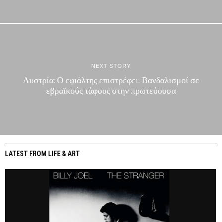
NEXT STORY
Αυστρία: Ο εφιάλτης επιστρέφει. Βανδαλισμοί σε
εβραϊκούς τάφους στην πρωτεύουσα
LATEST FROM LIFE & ART