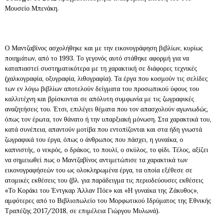
Μουσείο Μπενάκη.
Ο Μαντζαβίνος ασχολήθηκε και με την εικονογράφηση βιβλίων, κυρίως
ποιημάτων, από το 1993. Το γεγονός αυτό στάθηκε αφορμή για να
καταπιαστεί συστηματικότερα με τη χαρακτική σε διάφορες τεχνικές
(χαλκογραφία, οξυγραφία, λιθογραφία). Τα έργα που κοσμούν τις σελίδες
των εν λόγω βιβλίων αποτελούν δείγματα του προσωπικού ύφους του
καλλιτέχνη και βρίσκονται σε απόλυτη συμφωνία με τις ζωγραφικές
αναζητήσεις του. Έτσι, επιλέγει θέματα που τον απασχολούν αγωνιωδώς,
όπως τον έρωτα, τον θάνατο ή την υπαρξιακή μόνωση. Στα χαρακτικά του,
κατά συνέπεια, απαντούν μοτίβα που εντοπίζονται και στα ήδη γνωστά
ζωγραφικά του έργα, όπως ο άνθρωπος που πάσχει, η γυναίκα, ο
καπνιστής, ο νεκρός, ο δράκος, το πουλί, ο σκύλος, το φίδι. Τέλος, αξίζει
να σημειωθεί πως ο Μαντζαβίνος αντιμετώπισε τα χαρακτικά των
εικονογραφήσεών του ως ολοκληρωμένα έργα, τα οποία εξέθεσε σε
ατομικές εκθέσεις του (βλ. για παράδειγμα τις περιοδεύουσες εκθέσεις
«Το Κοράκι του Έντγκαρ Άλλαν Πόε» και «Η γυναίκα της Ζάκυθος»,
αμφότερες από το Βιβλιοπωλείο του Μορφωτικού Ιδρύματος της Εθνικής
Τραπέζης 2017/2018, σε επιμέλεια Γιώργου Μυλωνά).