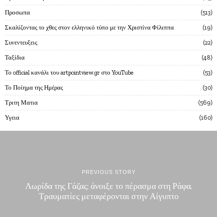
Προσωπα
513
Σκαλίζοντας το χθες στον ελληνικό τύπο με την Χριστίνα Φίλιππα
19
Συνεντευξεις
22
Ταξίδια
48
Το official κανάλι του artpointview.gr στο YouTube
53
Το Ποίημα της Ημέρας
30
Τριτη Ματια
569
Υγεια
160
PREVIOUS STORY
Λωρίδα της Γάζας: άνοιξε το πέρασμα στη Ράφα.
Τραυματίες μεταφέρονται στην Αίγυπτο