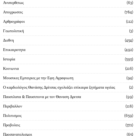
Ανυπερθετως
63
Αποχρωσεις
784
Αρθρογράφοι
112
Γεωπολιτική
3
Διεθνη
454
Επικαιροτητα
492
Ιστορία
595
Κοινωνια
216
Μουσικες Εμπειριες με την Εφη Αγραφιωτη
94
Ο καρδιολόγος Θανάσης Δρίτσας σχολιάζει επίκαιρα ζητήματα υγείας
2
Παυσιλυπα & Παυσιπονα με τον Θαναση Δριτσα
99
Περιβαλλον
118
Πολιτισμος
659
Προβολεις
572
Προσανατολισμοι
65