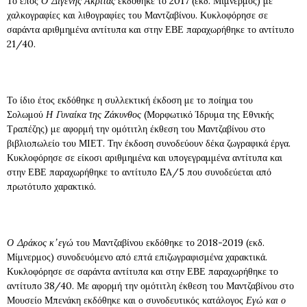
Το έπος
Ο Διγενής Ακρίτας
εκδόθηκε το 2017 (εκδ. Μίμνερμος) με
χαλκογραφίες και λιθογραφίες του Μαντζαβίνου. Κυκλοφόρησε σε
σαράντα αριθμημένα αντίτυπα και στην ΕΒΕ παραχωρήθηκε το αντίτυπο
21/40.
Το ίδιο έτος εκδόθηκε η συλλεκτική έκδοση με το ποίημα του
Σολωμού
Η Γυναίκα της Ζάκυνθος
(Μορφωτικό Ίδρυμα της Εθνικής
Τραπέζης) με αφορμή την ομότιτλη έκθεση του Μαντζαβίνου στο
βιβλιοπωλείο του ΜΙΕΤ. Την έκδοση συνοδεύουν δέκα ζωγραφικά έργα.
Κυκλοφόρησε σε είκοσι αριθμημένα και υπογεγραμμένα αντίτυπα και
στην ΕΒΕ παραχωρήθηκε το αντίτυπο EA/5 που συνοδεύεται από
πρωτότυπο χαρακτικό.
Ο Δράκος κ’ εγώ
του Μαντζαβίνου εκδόθηκε το 2018-2019 (εκδ.
Μίμνερμος) συνοδευόμενο από επτά επιζωγραφισμένα χαρακτικά.
Κυκλοφόρησε σε σαράντα αντίτυπα και στην ΕΒΕ παραχωρήθηκε το
αντίτυπο 38/40. Με αφορμή την ομότιτλη έκθεση του Μαντζαβίνου στο
Μουσείο Μπενάκη εκδόθηκε και ο συνοδευτικός κατάλογος
Εγώ και ο