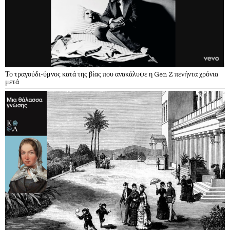
Το τραγούδι-ύμνος κατά της βίας που ανακάλυψε η Gen Z πενήντα χρόνια
μετά