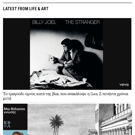
LATEST FROM LIFE & ART
Το τραγούδι-ύμνος κατά της βίας που ανακάλυψε η Gen Z πενήντα χρόνια
μετά