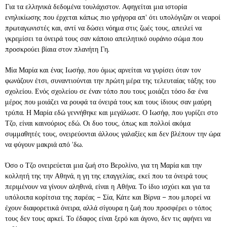
Για τα ελληνικά δεδομένα τουλάχιστον. Αφηγείται μια ιστορία
ενηλικίωσης που έρχεται κάπως πιο γρήγορα απ’ ότι υπολόγιζαν οι νεαροί
πρωταγωνιστές και, αντί να δώσει νόημα στις ζωές τους, απειλεί να
γκρεμίσει τα όνειρά τους σαν κάποιο απειλητικό ουράνιο σώμα που
προσκρούει βίαια στον πλανήτη Γη.
Μία Μαρία και ένας Ιωσήφ, που όμως αρνείται να γυρίσει όταν τον
φωνάζουν έτσι, συναντιούνται την πρώτη μέρα της τελευταίας τάξης του
σχολείου. Ενός σχολείου σε έναν τόπο που τους μοιάζει τόσο δα· ένα
μέρος που μοιάζει να ρουφά τα όνειρά τους και τους ίδιους σαν μαύρη
τρύπα. Η Μαρία εδώ γεννήθηκε και μεγάλωσε. Ο Ιωσήφ, που γυρίζει στο
Τζο, είναι καινούριος εδώ. Οι δυο τους, όπως και πολλοί ακόμα
συμμαθητές τους, ονειρεύονται άλλους γαλαξίες και δεν βλέπουν την ώρα
να φύγουν μακριά από ’δω.
Όσο ο Τζο ονειρεύεται μια ζωή στο Βερολίνο, για τη Μαρία και την
κολλητή της την Αθηνά, η γη της επαγγελίας, εκεί που τα όνειρά τους
περιμένουν να γίνουν αληθινά, είναι η Αθήνα. Το ίδιο ισχύει και για τα
υπόλοιπα κορίτσια της παρέας – Σία, Κάτε και Βίρνα – που μπορεί να
έχουν διαφορετικά όνειρα, αλλά σίγουρα η ζωή που προσφέρει ο τόπος
τους δεν τους αρκεί. Το έδαφος είναι ξερό και άγονο, δεν τις αφήνει να