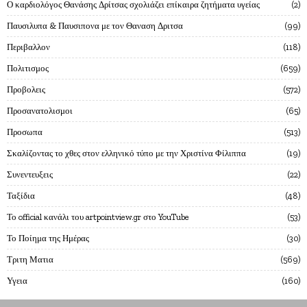
Ο καρδιολόγος Θανάσης Δρίτσας σχολιάζει επίκαιρα ζητήματα υγείας
2
Παυσιλυπα & Παυσιπονα με τον Θαναση Δριτσα
99
Περιβαλλον
118
Πολιτισμος
659
Προβολεις
572
Προσανατολισμοι
65
Προσωπα
513
Σκαλίζοντας το χθες στον ελληνικό τύπο με την Χριστίνα Φίλιππα
19
Συνεντευξεις
22
Ταξίδια
48
Το official κανάλι του artpointview.gr στο YouTube
53
Το Ποίημα της Ημέρας
30
Τριτη Ματια
569
Υγεια
160