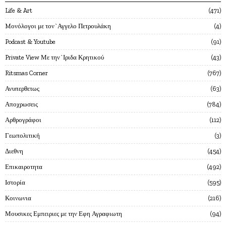
Life & Art
471
Mονόλογοι με τον`Αγγελο Πετρουλάκη
4
Podcast & Youtube
91
Private View Με την`Ιριδα Κρητικού
43
Ritsmas Corner
767
Ανυπερθετως
63
Αποχρωσεις
784
Αρθρογράφοι
112
Γεωπολιτική
3
Διεθνη
454
Επικαιροτητα
492
Ιστορία
595
Κοινωνια
216
Μουσικες Εμπειριες με την Εφη Αγραφιωτη
94