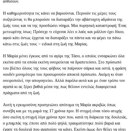
ανθίσουν.
Η καθημερινότητα τις κάνει να βαριούνται. Περνούν τις μέρες τους
συζητώντας τι θα μπορούσε να διαταράξει την αβάσταχτη αδράνεια της
ζωής τους και να της προσδώσει νόημα. Μια πυρηνική καταστροφή; Ένας
μετεωρίτης ίσως; Πρόσεχε τι εύχεσαι λέει ο λαός και μάλλον έχει δίκιο,
αφού κάτι όντως έρχεται να διαταράξει τα πάντα και να φέρει τα πάνω
κάτω στις ζωές τους – ειδικά στη ζωή της Μαρίας.
Η Μαρία μένει έγκυος από το αγόρι της Τάσο, ο οποίος ενσαρκώνει όλα
εκείνα από τα οποία εκείνη ονειρεύεται να δραπετεύσει. Στο πρόσωπό
του βλέπει όλους της τους φόβους να παίρνουν σάρκα και οστά, η φράση
«ουδέν μονιμότερο του προσωρινού» αποκτά πρόσωπο. Ακόμη κι όταν
ονειροπολεί, την απογοητεύει. Αλλά παρόλα αυτά και με έναν τρόπο τον
αγαπά κι ας ξέρει βαθιά μέσα της πως θέλουν εντελώς διαφορετικά
πράγματα από τη ζωή.
Αυτή η εγκυμοσύνη προσγειώνει απότομα τη Μαρία ακριβώς όπως
συνέβη και με τη μαμά της 17 χρόνια πριν. Η στιγμή είναι τόσο ατυχής
όσο εκείνη η στιγμή λίγα χρόνια πριν που, κατά τη διάρκεια της δουλειάς,
ο μπαμπάς της έπεσε από πολύ ψηλά, τραυματίστηκε πολύ βαριά και
έχασε τη δουλειά που αγαπούσε να κάνει. Εκείνη όμως δεν θέλει να γίνει