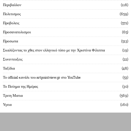
Περιβαλλον
118
Πολιτισμος
659
Προβολεις
572
Προσανατολισμοι
65
Προσωπα
513
Σκαλίζοντας το χθες στον ελληνικό τύπο με την Χριστίνα Φίλιππα
19
Συνεντευξεις
22
Ταξίδια
48
Το official κανάλι του artpointview.gr στο YouTube
53
Το Ποίημα της Ημέρας
30
Τριτη Ματια
569
Υγεια
160