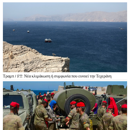
Τραμπ / F.T: Νέα κλιμάκωση ή συμφωνία που ευνοεί την Τεχεράνη