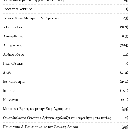
Podcast & Youtube
91
Private View Με την`Ιριδα Κρητικού
43
Ritsmas Corner
767
Ανυπερθετως
63
Αποχρωσεις
784
Αρθρογράφοι
112
Γεωπολιτική
3
Διεθνη
454
Επικαιροτητα
492
Ιστορία
595
Κοινωνια
215
Μουσικες Εμπειριες με την Εφη Αγραφιωτη
94
Ο καρδιολόγος Θανάσης Δρίτσας σχολιάζει επίκαιρα ζητήματα υγείας
2
Παυσιλυπα & Παυσιπονα με τον Θαναση Δριτσα
99