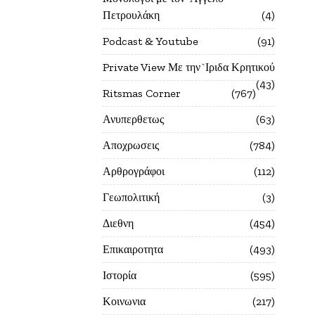
Πετρουλάκη
4
Podcast & Youtube
91
Private View Με την`Ιριδα Κρητικού
43
Ritsmas Corner
767
Ανυπερθετως
63
Αποχρωσεις
784
Αρθρογράφοι
112
Γεωπολιτική
3
Διεθνη
454
Επικαιροτητα
493
Ιστορία
595
Κοινωνια
217