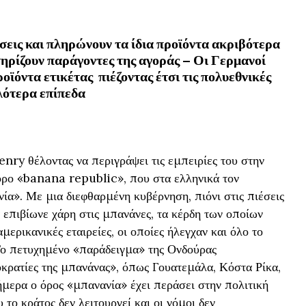
ήσεις και πληρώνουν τα ίδια προϊόντα ακριβότερα
στηρίζουν παράγοντες της αγοράς – Οι Γερμανοί
οϊόντα ετικέτας πιέζοντας έτσι τις πολυεθνικές
ηλότερα επίπεδα
nry θέλοντας να περιγράψει τις εμπειρίες του στην
όρο «banana republic», που στα ελληνικά τον
α». Με μια διεφθαρμένη κυβέρνηση, πιόνι στις πιέσεις
 επιβίωνε χάρη στις μπανάνες, τα κέρδη των οποίων
μερικανικές εταιρείες, οι οποίες ήλεγχαν και όλο το
ο πετυχημένο «παράδειγμα» της Ονδούρας
κρατίες της μπανάνας», όπως Γουατεμάλα, Κόστα Ρίκα,
μερα ο όρος «μπανανία» έχει περάσει στην πολιτική
 το κράτος δεν λειτουργεί και οι νόμοι δεν