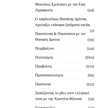
Μουσικες Εμπειριες με την Εφη
Αγραφιωτη
94
Ο καρδιολόγος Θανάσης Δρίτσας
σχολιάζει επίκαιρα ζητήματα υγείας
2
Παυσιλυπα & Παυσιπονα με τον
Θαναση Δριτσα
99
Περιβαλλον
119
Πολιτισμος
660
Προβολεις
572
Προσανατολισμοι
65
Προσωπα
513
Σκαλίζοντας το χθες στον ελληνικό
τύπο με την Χριστίνα Φίλιππα
19
Συνεντευξεις
22