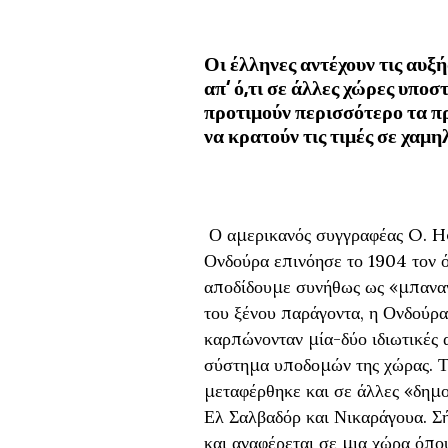
Οι έλληνες αντέχουν τις αυξ
απ’ ό,τι σε άλλες χώρες υπο
προτιμούν περισσότερο τα πρ
να κρατούν τις τιμές σε χαμ
Ο αμερικανός συγγραφέας O. He
Ονδούρα επινόησε το 1904 τον 
αποδίδουμε συνήθως ως «μπανανί
του ξένου παράγοντα, η Ονδούρα
καρπώνονταν μία-δύο ιδιωτικές α
σύστημα υποδομών της χώρας. Τ
μεταφέρθηκε και σε άλλες «δημο
Ελ Σαλβαδόρ και Νικαράγουα. Σή
και αναφέρεται σε μια χώρα όπου