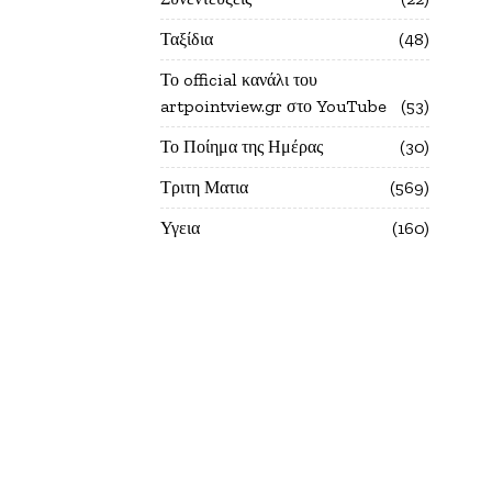
Ταξίδια
48
Το official κανάλι του
artpointview.gr στο YouTube
53
Το Ποίημα της Ημέρας
30
Τριτη Ματια
569
Υγεια
160