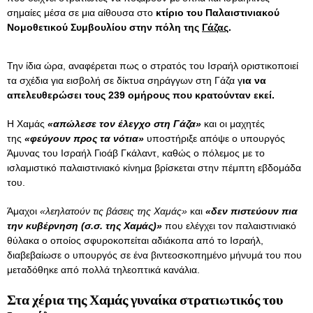
σημαίες μέσα σε μια αίθουσα στο
κτίριο του Παλαιστινιακού
Νομοθετικού Συμβουλίου στην πόλη της
Γάζας
.
Την ίδια ώρα, αναφέρεται πως ο στρατός του Ισραήλ οριστικοποιεί
τα σχέδια για εισβολή σε δίκτυα σηράγγων στη Γάζα γ
ια να
απελευθερώσει τους 239 ομήρους που κρατούνταν εκεί.
Η Χαμάς
«απώλεσε τον έλεγχο στη Γάζα»
και οι μαχητές
της
«φεύγουν προς τα νότια»
υποστήριξε απόψε ο υπουργός
Άμυνας του Ισραήλ Γιοάβ Γκάλαντ, καθώς ο πόλεμος με το
ισλαμιστικό παλαιστινιακό κίνημα βρίσκεται στην πέμπτη εβδομάδα
του.
Άμαχοι
«λεηλατούν τις βάσεις της Χαμάς»
και
«δεν πιστεύουν πια
την κυβέρνηση (σ.σ. της Χαμάς)»
που ελέγχει τον παλαιστινιακό
θύλακα ο οποίος σφυροκοπείται αδιάκοπα από το Ισραήλ,
διαβεβαίωσε ο υπουργός σε ένα βιντεοσκοπημένο μήνυμά του που
μεταδόθηκε από πολλά τηλεοπτικά κανάλια.
Στα χέρια της Χαμάς γυναίκα στρατιωτικός του