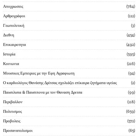
Αποχρωσεις
784
Αρθρογράφοι
112
Γεωπολιτική
3
Διεθνη
454
Επικαιροτητα
492
Ιστορία
595
Κοινωνια
216
Μουσικες Εμπειριες με την Εφη Αγραφιωτη
94
Ο καρδιολόγος Θανάσης Δρίτσας σχολιάζει επίκαιρα ζητήματα υγείας
2
Παυσιλυπα & Παυσιπονα με τον Θαναση Δριτσα
99
Περιβαλλον
118
Πολιτισμος
659
Προβολεις
572
Προσανατολισμοι
65