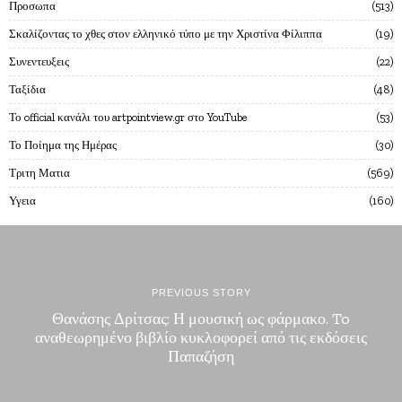
Προσωπα
513
Σκαλίζοντας το χθες στον ελληνικό τύπο με την Χριστίνα Φίλιππα
19
Συνεντευξεις
22
Ταξίδια
48
Το official κανάλι του artpointview.gr στο YouTube
53
Το Ποίημα της Ημέρας
30
Τριτη Ματια
569
Υγεια
160
PREVIOUS STORY
Θανάσης Δρίτσας: Η μουσική ως φάρμακο. To
αναθεωρημένο βιβλίο κυκλοφορεί από τις εκδόσεις
Παπαζήση