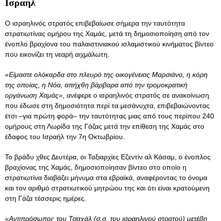
Ισραήλ
Ο ισραηλινός στρατός επιβεβαίωσε σήμερα την ταυτότητα
στρατιωτίνας ομήρου της Χαμάς, μετά τη δημοσιοποίηση από τον
ένοπλο βραχίονα του παλαιστινιακού ισλαμιστικού κινήματος βίντεο
που εικονίζει τη νεαρή αιχμάλωτη.
«Είμαστε ολόκαρδα στο πλευρό της οικογένειας Μαρσιάνο, η κόρη
της οποίας, η Νόα, απήχθη βάρβαρα από την τρομοκρατική
οργάνωση Χαμάς»
, ανέφερε ο ισραηλινός στρατός σε ανακοίνωση
που έδωσε στη δημοσιότητα περί τα μεσάνυχτα, επιβεβαιώνοντας
έτσι –για πρώτη φορά– την ταυτότητας μιας από τους περίπου 240
ομήρους στη Λωρίδα της Γάζας μετά την επίθεση της Χαμάς στο
έδαφος του Ισραήλ την 7η Οκτωβρίου.
Το βράδυ χθες Δευτέρα, οι Ταξιαρχίες Εζεντίν αλ Κάσαμ, ο ένοπλος
βραχίονας της Χαμάς, δημοσιοποίησαν βίντεο στο οποίο η
στρατιωτίνα διαβάζει μήνυμα στα εβραϊκά, αναφέροντας το όνομα
και τον αριθμό στρατιωτικού μητρώου της και ότι είναι κρατούμενη
στη Γάζα τέσσερις ημέρες.
«Αντιπρόσωπος του Τσαχάλ (σ.σ. του ισραηλινού στρατού) μετέβη