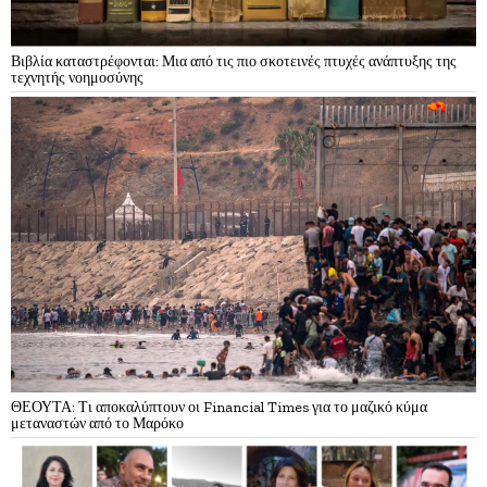
Βιβλία καταστρέφονται: Μια από τις πιο σκοτεινές πτυχές ανάπτυξης της
τεχνητής νοημοσύνης
ΘΕΟΥΤΑ: Τι αποκαλύπτουν οι Financial Times για το μαζικό κύμα
μεταναστών από το Μαρόκο