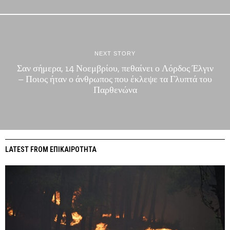
NEXT STORY
Σαν σήμερα, 14 Νοεμβρίου, πεθαίνει ο Λόρδος Έλγιν
– Ποιος ήταν ο άνθρωπος που έκλεψε τα Γλυπτά του
Παρθενώνα
LATEST FROM ΕΠΙΚΑΙΡΟΤΗΤΑ