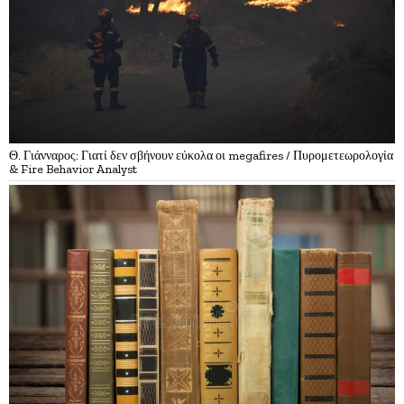
Θ. Γιάνναρος: Γιατί δεν σβήνουν εύκολα οι megafires / Πυρομετεωρολογία
& Fire Behavior Analyst