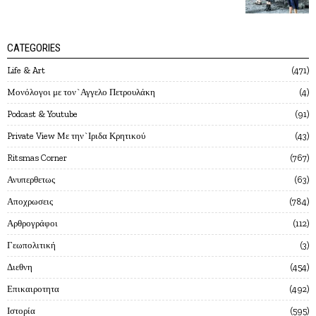
CATEGORIES
Life & Art
471
Mονόλογοι με τον`Αγγελο Πετρουλάκη
4
Podcast & Youtube
91
Private View Με την`Ιριδα Κρητικού
43
Ritsmas Corner
767
Ανυπερθετως
63
Αποχρωσεις
784
Αρθρογράφοι
112
Γεωπολιτική
3
Διεθνη
454
Επικαιροτητα
492
Ιστορία
595