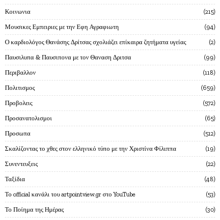
Κοινωνια
215
Μουσικες Εμπειριες με την Εφη Αγραφιωτη
94
Ο καρδιολόγος Θανάσης Δρίτσας σχολιάζει επίκαιρα ζητήματα υγείας
2
Παυσιλυπα & Παυσιπονα με τον Θαναση Δριτσα
99
Περιβαλλον
118
Πολιτισμος
659
Προβολεις
572
Προσανατολισμοι
65
Προσωπα
512
Σκαλίζοντας το χθες στον ελληνικό τύπο με την Χριστίνα Φίλιππα
19
Συνεντευξεις
22
Ταξίδια
48
Το official κανάλι του artpointview.gr στο YouTube
53
Το Ποίημα της Ημέρας
30