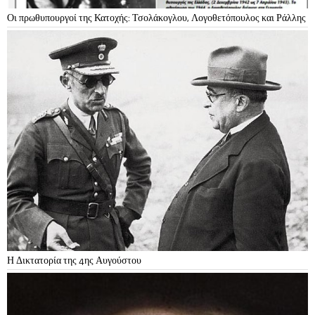
Οι πρωθυπουργοί της Κατοχής: Τσολάκογλου, Λογοθετόπουλος και Ράλλης
Η Δικτατορία της 4ης Αυγούστου