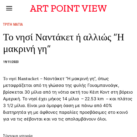
ART POINT VIEW
ΤΡΙΤΗ ΜΑΤΙΑ
Το νησί Ναντάκετ ή αλλιώς “Η
μακρινή γη”
19/11/2023
Το νησί Nantucket –
Ναντάκετ “Η μακρινή γη”, όπως
μεταφράζεται από τη γλώσσα της φυλής Γουαμπανοάγκ,
βρίσκεται 30 μίλια από τη νότια ακτή του Κέιπ Κοντ στη βόρειο
Αμερική. Το νησί έχει μήκος 14 μίλια – 22.53 km – και πλάτος
3 1/2 μίλια. Είναι μια όμορφη όαση με πάνω από 40%
διατηρητέα γη με άφθονες παραλίες προσβάσιμες στο κοινό
για να τις σέβονται και να τις απολαμβάνουν όλοι.
Σύντομη ιστορία