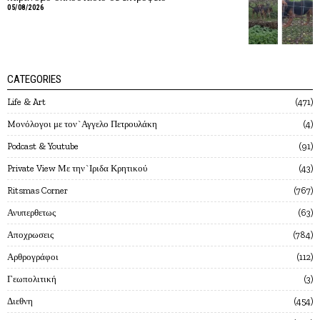
05/08/2026
CATEGORIES
Life & Art
471
Mονόλογοι με τον`Αγγελο Πετρουλάκη
4
Podcast & Youtube
91
Private View Με την`Ιριδα Κρητικού
43
Ritsmas Corner
767
Ανυπερθετως
63
Αποχρωσεις
784
Αρθρογράφοι
112
Γεωπολιτική
3
Διεθνη
454