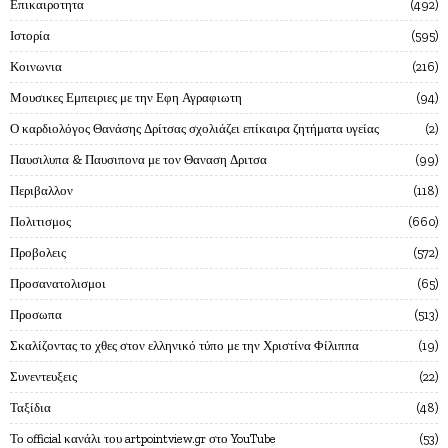
Επικαιροτητα
492
Ιστορία
595
Κοινωνια
216
Μουσικες Εμπειριες με την Εφη Αγραφιωτη
94
Ο καρδιολόγος Θανάσης Δρίτσας σχολιάζει επίκαιρα ζητήματα υγείας
2
Παυσιλυπα & Παυσιπονα με τον Θαναση Δριτσα
99
Περιβαλλον
118
Πολιτισμος
660
Προβολεις
572
Προσανατολισμοι
65
Προσωπα
513
Σκαλίζοντας το χθες στον ελληνικό τύπο με την Χριστίνα Φίλιππα
19
Συνεντευξεις
22
Ταξίδια
48
Το official κανάλι του artpointview.gr στο YouTube
53