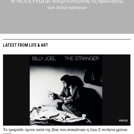
Η ΝΕΑ ΕΥΡΩΠΗ Αντιμετωπίζοντας τις προκλήσεις
των πολύ-κρίσεων
LATEST FROM LIFE & ART
Το τραγούδι-ύμνος κατά της βίας που ανακάλυψε η Gen Z πενήντα χρόνια