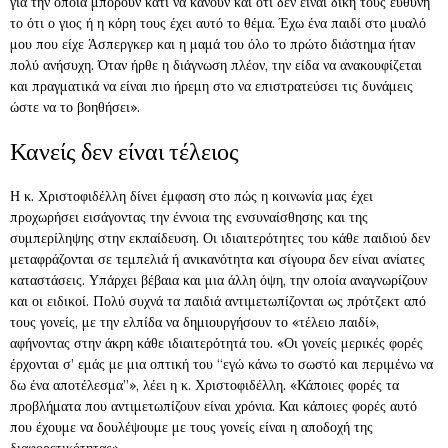
για την οποία μπορούν κάτι να κάνουν και ότι δεν είναι δική τους ευθύνη
το ότι ο γιος ή η κόρη τους έχει αυτό το θέμα. Έχω ένα παιδί στο μυαλό
μου που είχε Άσπεργκερ και η μαμά του όλο το πρώτο διάστημα ήταν
πολύ ανήσυχη. Όταν ήρθε η διάγνωση πλέον, την είδα να ανακουφίζεται
και πραγματικά να είναι πιο ήρεμη στο να επιστρατεύσει τις δυνάμεις
ώστε να το βοηθήσει».
Κανείς δεν είναι τέλειος
Η κ. Χριστοφιδέλλη δίνει έμφαση στο πώς η κοινωνία μας έχει
προχωρήσει εισάγοντας την έννοια της ενσυναίσθησης και της
συμπερίληψης στην εκπαίδευση. Οι ιδιαιτερότητες του κάθε παιδιού δεν
μεταφράζονται σε τεμπελιά ή ανικανότητα και σίγουρα δεν είναι ανίατες
καταστάσεις. Υπάρχει βέβαια και μια άλλη όψη, την οποία αναγνωρίζουν
και οι ειδικοί. Πολύ συχνά τα παιδιά αντιμετωπίζονται ως πρότζεκτ από
τους γονείς, με την ελπίδα να δημιουργήσουν το «τέλειο παιδί»,
αφήνοντας στην άκρη κάθε ιδιαιτερότητά του. «Οι γονείς μερικές φορές
έρχονται σ’ εμάς με μια οπτική του “εγώ κάνω το σωστό και περιμένω να
δω ένα αποτέλεσμα”», λέει η κ. Χριστοφιδέλλη. «Κάποιες φορές τα
προβλήματα που αντιμετωπίζουν είναι χρόνια. Και κάποιες φορές αυτό
που έχουμε να δουλέψουμε με τους γονείς είναι η αποδοχή της