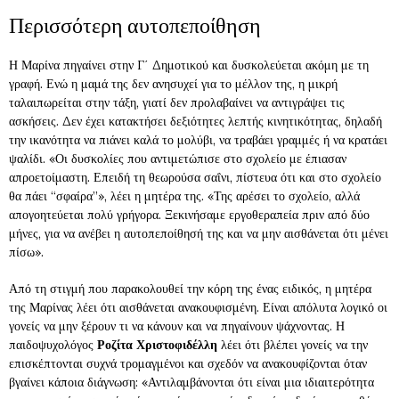
Περισσότερη αυτοπεποίθηση
Η Μαρίνα πηγαίνει στην Γ΄ Δημοτικού και δυσκολεύεται ακόμη με τη
γραφή. Ενώ η μαμά της δεν ανησυχεί για το μέλλον της, η μικρή
ταλαιπωρείται στην τάξη, γιατί δεν προλαβαίνει να αντιγράψει τις
ασκήσεις. Δεν έχει κατακτήσει δεξιότητες λεπτής κινητικότητας, δηλαδή
την ικανότητα να πιάνει καλά το μολύβι, να τραβάει γραμμές ή να κρατάει
ψαλίδι. «Οι δυσκολίες που αντιμετώπισε στο σχολείο με έπιασαν
απροετοίμαστη. Επειδή τη θεωρούσα σαΐνι, πίστευα ότι και στο σχολείο
θα πάει “σφαίρα”», λέει η μητέρα της. «Της αρέσει το σχολείο, αλλά
απογοητεύεται πολύ γρήγορα. Ξεκινήσαμε εργοθεραπεία πριν από δύο
μήνες, για να ανέβει η αυτοπεποίθησή της και να μην αισθάνεται ότι μένει
πίσω».
Από τη στιγμή που παρακολουθεί την κόρη της ένας ειδικός, η μητέρα
της Μαρίνας λέει ότι αισθάνεται ανακουφισμένη. Είναι απόλυτα λογικό οι
γονείς να μην ξέρουν τι να κάνουν και να πηγαίνουν ψάχνοντας. Η
παιδοψυχολόγος
Ροζίτα Χριστοφιδέλλη
λέει ότι βλέπει γονείς να την
επισκέπτονται συχνά τρομαγμένοι και σχεδόν να ανακουφίζονται όταν
βγαίνει κάποια διάγνωση: «Αντιλαμβάνονται ότι είναι μια ιδιαιτερότητα