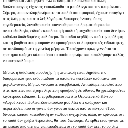
το σύνδρομο Άσπεργκερ, ενώ ψευδίσματα, δυσλεξία και άλλες
δυσλειτουργίες είχαν ως επακόλουθο το μπούλινγκ και την απομόνωση.
Σήμερα, που αντιλαμβανόμαστε τα παιδιά πιο σφαιρικά, έχουμε εισαγάγει
στις ζωές μας και στο λεξιλόγιό μας διάφορες έννοιες, όπως
εργοθεραπεία, λογοθεραπεία, παιγνιοθεραπεία, δραματοθεραπεία,
αναπτυξιολογία, ειδική εκπαίδευση ή παιδική ψυχοθεραπεία, που δεν ήταν
καθόλου διαδεδομένες παλιότερα. Τα παιδιά κερδίζουν από την πρόληψη
και τη βοήθεια που μπορούν να προσφέρουν οι διαφορετικές ειδικότητες,
σε συνδυασμό με τη γονεϊκή μέριμνα. Ταυτόχρονα όμως γεννιέται το
ερώτημα: υπάρχει κάποιο όριο το οποίο περνάμε και καταλήγουμε απλώς
να υπεραναλύουμε;
Μήπως η διάσπαση προσοχής ή η ανυπακοή είναι σημάδια της
διαφορετικότητας ενός παιδιού τα οποία θα «πετάξει» από πάνω του
μεγαλώνοντας; Μήπως γινόμαστε υπερβολικοί; Αν παίζαμε περισσότερο
στις πλατείες και είχαμε λιγότερη πρόσβαση σε οθόνες, θα χρειαζόμασταν
λιγότερους ειδικούς; Η εργοθεραπεύτρια στο Θεραπευτικό Κέντρο
«Λογοδίκτυο» Πολίνα Ζωνιοπούλου μού λέει ότι υπάρχουν και
περιπτώσεις που οι γονείς δεν γίνονται δεκτοί από το κέντρο. «Τους
δίνουμε κάποια κατεύθυνση αν νιώθουν αγχωμένοι, αλλά, αν κρίνουμε ότι
το παιδί δεν χρήζει θεραπείας, θα τους διώξουμε. Αν έρθει ένας γονιός με
μη ρεαλιστικό αίτημα, για παράδειγμα ότι το παιδί δεν λέει το ρο στα