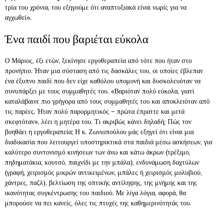
τρία του χρόνια, του εξηγούμε ότι αναπτυξιακά είναι νωρίς για να
αγχωθεί».
Ένα παιδί που βαριέται εύκολα
Ο Μάριος, έξι ετών, ξεκίνησε εργοθεραπεία από τότε που ήταν στο
προνήπιο. Ήταν μια σύσταση από τις δασκάλες του, οι οποίες έβλεπαν
ένα έξυπνο παιδί που δεν είχε καθόλου υπομονή και δυσκολευόταν να
συνυπάρξει με τους συμμαθητές του. «Βαριόταν πολύ εύκολα, γιατί
καταλάβαινε πιο γρήγορα από τους συμμαθητές του και αποκλειόταν από
τις παρέες. Ήταν πολύ παρορμητικός – πρώτα έπραττε και μετά
σκεφτόταν», λέει η μητέρα του. Τι ακριβώς κάνει δηλαδή; Πώς τον
βοηθάει η εργοθεραπεία; Η κ. Ζωνιοπούλου μάς εξηγεί ότι είναι μια
διαδικασία που λειτουργεί υποστηρικτικά στα παιδιά μέσω ασκήσεων, για
καλύτερο συντονισμό κινήσεων των άνω και κάτω άκρων (τρέξιμο,
πηδηματάκια, κουτσό, παιχνίδι με την μπάλα), ενδυνάμωση δαχτύλων
(γραφή, χειρισμός μικρών αντικειμένων, μπάλες ή χειρισμός μολυβιού,
χάντρες, παζλ), βελτίωση της οπτικής αντίληψης, της μνήμης και της
ικανότητας συγκέντρωσης του παιδιού. Με λίγα λόγια, αφορά, θα
μπορούσε να πει κανείς, όλες τις πτυχές της καθημερινότητάς του.