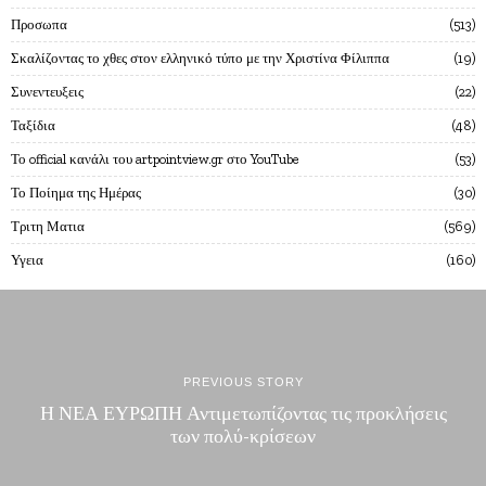
Προσωπα
513
Σκαλίζοντας το χθες στον ελληνικό τύπο με την Χριστίνα Φίλιππα
19
Συνεντευξεις
22
Ταξίδια
48
Το official κανάλι του artpointview.gr στο YouTube
53
Το Ποίημα της Ημέρας
30
Τριτη Ματια
569
Υγεια
160
PREVIOUS STORY
Η ΝΕΑ ΕΥΡΩΠΗ Αντιμετωπίζοντας τις προκλήσεις
των πολύ-κρίσεων