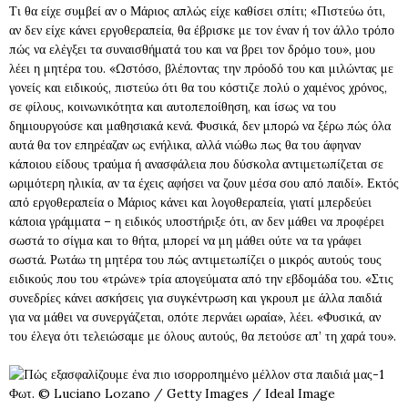
Τι θα είχε συμβεί αν ο Μάριος απλώς είχε καθίσει σπίτι; «Πιστεύω ότι,
αν δεν είχε κάνει εργοθεραπεία, θα έβρισκε με τον έναν ή τον άλλο τρόπο
πώς να ελέγξει τα συναισθήματά του και να βρει τον δρόμο του», μου
λέει η μητέρα του. «Ωστόσο, βλέποντας την πρόοδό του και μιλώντας με
γονείς και ειδικούς, πιστεύω ότι θα του κόστιζε πολύ ο χαμένος χρόνος,
σε φίλους, κοινωνικότητα και αυτοπεποίθηση, και ίσως να του
δημιουργούσε και μαθησιακά κενά. Φυσικά, δεν μπορώ να ξέρω πώς όλα
αυτά θα τον επηρέαζαν ως ενήλικα, αλλά νιώθω πως θα του άφηναν
κάποιου είδους τραύμα ή ανασφάλεια που δύσκολα αντιμετωπίζεται σε
ωριμότερη ηλικία, αν τα έχεις αφήσει να ζουν μέσα σου από παιδί». Εκτός
από εργοθεραπεία ο Μάριος κάνει και λογοθεραπεία, γιατί μπερδεύει
κάποια γράμματα – η ειδικός υποστήριξε ότι, αν δεν μάθει να προφέρει
σωστά το σίγμα και το θήτα, μπορεί να μη μάθει ούτε να τα γράφει
σωστά. Ρωτάω τη μητέρα του πώς αντιμετωπίζει ο μικρός αυτούς τους
ειδικούς που του «τρώνε» τρία απογεύματα από την εβδομάδα του. «Στις
συνεδρίες κάνει ασκήσεις για συγκέντρωση και γκρουπ με άλλα παιδιά
για να μάθει να συνεργάζεται, οπότε περνάει ωραία», λέει. «Φυσικά, αν
του έλεγα ότι τελειώσαμε με όλους αυτούς, θα πετούσε απ’ τη χαρά του».
Φωτ. © Luciano Lozano / Getty Images / Ideal Image