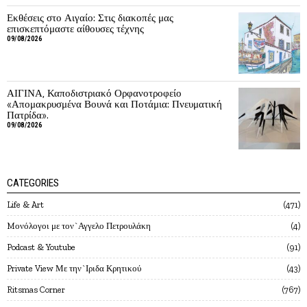
Εκθέσεις στο Αιγαίο: Στις διακοπές μας
επισκεπτόμαστε αίθουσες τέχνης
09/08/2026
ΑΙΓΙΝΑ, Καποδιστριακό Ορφανοτροφείο
«Απομακρυσμένα Βουνά και Ποτάμια: Πνευματική
Πατρίδα».
09/08/2026
CATEGORIES
Life & Art
471
Mονόλογοι με τον`Αγγελο Πετρουλάκη
4
Podcast & Youtube
91
Private View Με την`Ιριδα Κρητικού
43
Ritsmas Corner
767