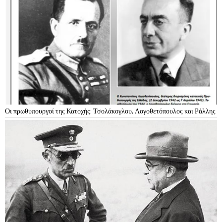
Οι πρωθυπουργοί της Κατοχής: Τσολάκογλου, Λογοθετόπουλος και Ράλλης