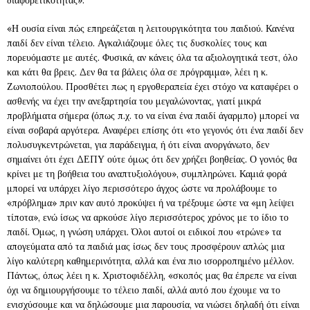
διαφορετικότητας».
«Η ουσία είναι πώς επηρεάζεται η λειτουργικότητα του παιδιού. Κανένα
παιδί δεν είναι τέλειο. Αγκαλιάζουμε όλες τις δυσκολίες τους και
πορευόμαστε με αυτές. Φυσικά, αν κάνεις όλα τα αξιολογητικά τεστ, όλο
και κάτι θα βρεις. Δεν θα τα βάλεις όλα σε πρόγραμμα», λέει η κ.
Ζωνιοπούλου. Προσθέτει πως η εργοθεραπεία έχει στόχο να καταφέρει ο
ασθενής να έχει την ανεξαρτησία του μεγαλώνοντας, γιατί μικρά
προβλήματα σήμερα (όπως π.χ. το να είναι ένα παιδί άγαρμπο) μπορεί να
είναι σοβαρά αργότερα. Αναφέρει επίσης ότι «το γεγονός ότι ένα παιδί δεν
πολυσυγκεντρώνεται, για παράδειγμα, ή ότι είναι ανοργάνωτο, δεν
σημαίνει ότι έχει ΔΕΠΥ ούτε όμως ότι δεν χρήζει βοηθείας. Ο γονιός θα
κρίνει με τη βοήθεια του αναπτυξιολόγου», συμπληρώνει. Καμιά φορά
μπορεί να υπάρχει λίγο περισσότερο άγχος ώστε να προλάβουμε το
«πρόβλημα» πριν καν αυτό προκύψει ή να τρέξουμε ώστε να «μη λείψει
τίποτα», ενώ ίσως να αρκούσε λίγο περισσότερος χρόνος με το ίδιο το
παιδί. Όμως, η γνώση υπάρχει. Όλοι αυτοί οι ειδικοί που «τρώνε» τα
απογεύματα από τα παιδιά μας ίσως δεν τους προσφέρουν απλώς μια
λίγο καλύτερη καθημερινότητα, αλλά και ένα πιο ισορροπημένο μέλλον.
Πάντως, όπως λέει η κ. Χριστοφιδέλλη, «σκοπός μας θα έπρεπε να είναι
όχι να δημιουργήσουμε το τέλειο παιδί, αλλά αυτό που έχουμε να το
ενισχύσουμε και να δηλώσουμε μια παρουσία, να νιώσει δηλαδή ότι είναι