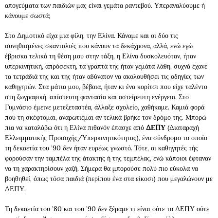
απογεύματα των παιδιών μας είναι γεμάτα ραντεβού. Υπεραναλύουμε ή
κάνουμε σωστά;
Στο Δημοτικό είχα μια φίλη, την Ελίνα. Κάναμε και οι δύο τις
συνηθισμένες σκανταλιές που κάνουν τα δεκάχρονα, αλλά, ενώ εγώ
έβρισκα τελικά τη θέση μου στην τάξη, η Ελίνα δυσκολευόταν, ήταν
υπερκινητική, απρόσεκτη, τα γραπτά της ήταν γεμάτα λάθη, συχνά έχανε
τα τετράδιά της και της ήταν αδύνατον να ακολουθήσει τις οδηγίες των
καθηγητών. Στα μάτια μου, βέβαια, ήταν κι ένα κορίτσι που είχε ταλέντο
στη ζωγραφική, απίστευτη φαντασία και αστείρευτη ενέργεια. Στο
Γυμνάσιο έμεινε μετεξεταστέα, άλλαξε σχολείο, χαθήκαμε. Καμιά φορά
που τη σκέφτομαι, αναρωτιέμαι αν τελικά βρήκε τον δρόμο της. Μπορώ
πια να καταλάβω ότι η Ελίνα πιθανόν έπασχε από
ΔΕΠΥ
(Διαταραχή
Ελλειμματικής Προσοχής/Υπερκινητικότητας), ένα σύνδρομο το οποίο
τη δεκαετία του ’90 δεν ήταν ευρέως γνωστό. Τότε, οι καθηγητές τής
φορούσαν την ταμπέλα της άτακτης ή της τεμπέλας, ενώ κάποιοι έφταναν
να τη χαρακτηρίσουν χαζή. Σήμερα θα μπορούσε πολύ πιο εύκολα να
βοηθηθεί, όπως τόσα παιδιά (περίπου ένα στα είκοσι) που μεγαλώνουν με
ΔΕΠΥ.
Τη δεκαετία του ’80 και του ’90 δεν ξέραμε τι είναι ούτε το ΔΕΠΥ ούτε