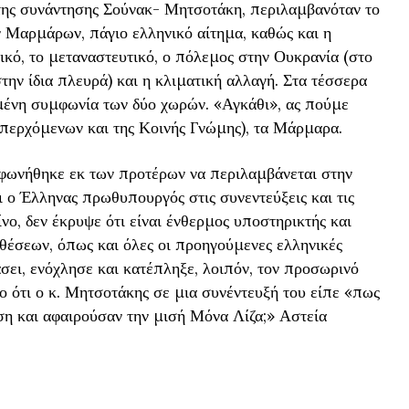
ης συνάντησης Σούνακ- Μητσοτάκη, περιλαμβανόταν το
 Μαρμάρων, πάγιο ελληνικό αίτημα, καθώς και η
κό, το μεταναστευτικό, ο πόλεμος στην Ουκρανία (στο
στην ίδια πλευρά) και η κλιματική αλλαγή. Στα τέσσερα
μένη συμφωνία των δύο χωρών. «Αγκάθι», ας πούμε
επερχόμενων και της Κοινής Γνώμης), τα Μάρμαρα.
μφωνήθηκε εκ των προτέρων να περιλαμβάνεται στην
ι ο Έλληνας πρωθυπουργός στις συνεντεύξεις και τις
νο, δεν έκρυψε ότι είναι ένθερμος υποστηρικτής και
 θέσεων, όπως και όλες οι προηγούμενες ελληνικές
σει, ενόχλησε και κατέπληξε, λοιπόν, τον προσωρινό
Το ότι ο κ. Μητσοτάκης σε μια συνέντευξή του είπε «πως
ση και αφαιρούσαν την μισή Μόνα Λίζα;» Αστεία