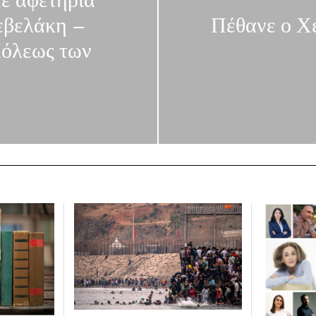
Με αφετηρία
ρεβελάκη –
Πέθανε ο Χέ
Πόλεως των