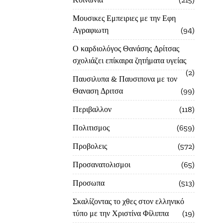
Μουσικες Εμπειριες με την Εφη
Αγραφιωτη
94
Ο καρδιολόγος Θανάσης Δρίτσας
σχολιάζει επίκαιρα ζητήματα υγείας
2
Παυσιλυπα & Παυσιπονα με τον
Θαναση Δριτσα
99
Περιβαλλον
118
Πολιτισμος
659
Προβολεις
572
Προσανατολισμοι
65
Προσωπα
513
Σκαλίζοντας το χθες στον ελληνικό
τύπο με την Χριστίνα Φίλιππα
19