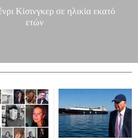
νρι Κίσινγκερ σε ηλικία εκατό
ετών