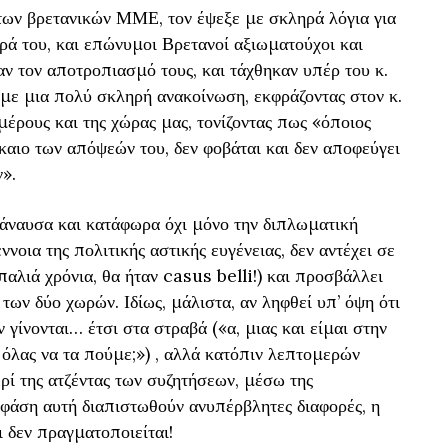
 των βρετανικών ΜΜΕ, τον έψεξε με σκληρά λόγια για
ά του, και επώνυμοι Βρετανοί αξιωματούχοι και
αν τον αποτροπιασμό τους, και τάχθηκαν υπέρ του κ.
με μια πολύ σκληρή ανακοίνωση, εκφράζοντας στον κ.
μέρους και της χώρας μας, τονίζοντας πως «όποιος
ίκαιο των απόψεών του, δεν φοβάται και δεν αποφεύγει
».
βάναυσα και κατάφωρα όχι μόνο την διπλωματική
νοια της πολιτικής αστικής ευγένειας, δεν αντέχει σε
 παλιά χρόνια, θα ήταν casus belli!) και προσβάλλει
 των δύο χωρών. Ιδίως, μάλιστα, αν ληφθεί υπ’ όψη ότι
 γίνονται… έτσι στα στραβά («α, μιας και είμαι στην
 όλας να τα πούμε;») , αλλά κατόπιν λεπτομερών
ί της ατζέντας των συζητήσεων, μέσω της
ν φάση αυτή διαπιστωθούν ανυπέρβλητες διαφορές, η
 δεν πραγματοποιείται!