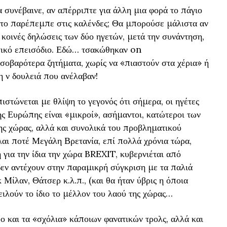
θα συνέβαινε, αν απέρριπτε για άλλη μια φορά το πάγιο
 το παρέπεμπε στις καλένδες; Θα μπορούσε μάλιστα αν
ς κοινές δηλώσεις των δύο ηγετών, μετά την συνάντηση,
τικό επεισόδιο. Εδώ… τσακώθηκαν on
σοβαρότερα ζητήματα, χωρίς να «πιαστούν στα χέρια» ή
τη ν δουλειά που ανέλαβαν!
ιστώνεται με θλίψη το γεγονός ότι σήμερα, οι ηγέτες
ς Ευρώπης είναι «μικροί», ασήμαντοι, κατώτεροι των
της χώρας, αλλά και συνολικά του προβληματικού
λαι ποτέ Μεγάλη Βρετανία, επί πολλά χρόνια τώρα,
 για την ίδια την χώρα BREXIT, κυβερνιέται από
εν αντέχουν στην παραμικρή σύγκριση με τα παλιά
ίλαν, Θάτσερ κ.λ.π., (και θα ήταν ύβρις η όποια
ιλούν το ίδιο το μέλλον του λαού της χώρας…
υο και τα «σχόλια» κάποιων φανατικών τρολς, αλλά και