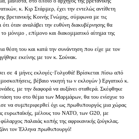
α, μάλιστα, στο οποίο ο αρχηγός της βρετανικής
ατικών, κ. Κιρ Στάρμερ, έχει την εντελώς αντίθετη
ης βρετανικής Κοινής Γνώμης, σύμφωνα με τις
 ότι όταν αναλάβει την ευθύνη διακυβέρνησης θα
 το μόνιμο , επίμονο και διακομματικό αίτημα της
ια θέση του και κατά την συνάντηση που είχε με τον
ήθηκε εκείνης με τον κ. Σούνακ.
ίσει σε 4 μήνες εκλογές-Γολγοθά! Βρίσκεται πίσω από
δημοσκοπήσεις, βέβαιο νικητή τω ν εκλογών ) Εργατικό κ.
ονάδες, με την διαφορά να αυξάνει σταθερά. Σκέφθηκε
στάση του στο θέμα των Μαρμάρων, θα του ενίσχυε το
ισε να συμπεριφερθεί όχι ως πρωθυπουργός μια χώρας
ας ευρωπαϊκής, μέλους του ΝΑΤΟ, των G20, με
 φύλαρχος παλαιάς κοπής της αφρικανικής ζούγκλας.
αζάνι τον Έλληνα πρωθυπουργό!