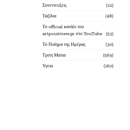
Συνεντευξεις
22
Ταξίδια
48
Το official κανάλι του
artpointview.gr στο YouTube
53
Το Ποίημα της Ημέρας
30
Τριτη Ματια
569
Υγεια
160