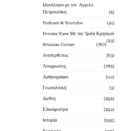
Mονόλογοι με τον`Αγγελο
Πετρουλάκη
4
Podcast & Youtube
91
Private View Με την`Ιριδα Κρητικού
43
Ritsmas Corner
767
Ανυπερθετως
63
Αποχρωσεις
784
Αρθρογράφοι
112
Γεωπολιτική
3
Διεθνη
454
Επικαιροτητα
492
Ιστορία
595
Κοινωνια
215