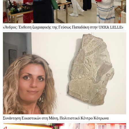
«Άνδρος: Έκθεση ζωγραφικής της Γεύσως Παπαδάκη στην UKKA LELLE»
Συνάντηση Εικαστικών στη Μάνη, Πολιτιστικό Κέντρο Κότρωνα