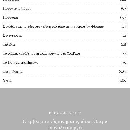
Προσανατολισμοι
65
Προσωπα
513
Σκαλίζοντας το χθες στον ελληνικό τύπο με την Χριστίνα Φίλιππα
19
Συνεντευξεις
22
Ταξίδια
48
Το official κανάλι του artpointview.gr στο YouTube
53
Το Ποίημα της Ημέρας
30
Τριτη Ματια
569
Υγεια
160
PREVIOUS STORY
Ο εμβληματικός κινηματογράφος Όπερα
επαναλειτουργεί