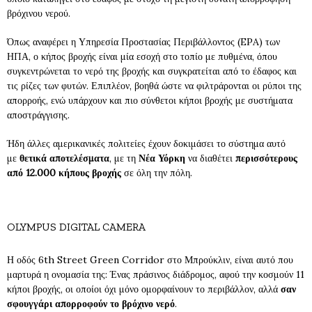
βρόχινου νερού.
Όπως αναφέρει η Υπηρεσία Προστασίας Περιβάλλοντος (EPA) των
ΗΠΑ, ο κήπος βροχής είναι μία εσοχή στο τοπίο με πυθμένα, όπου
συγκεντρώνεται το νερό της βροχής και συγκρατείται από το έδαφος και
τις ρίζες των φυτών. Επιπλέον, βοηθά ώστε να φιλτράρονται οι ρύποι της
απορροής, ενώ υπάρχουν και πιο σύνθετοι κήποι βροχής με συστήματα
αποστράγγισης.
Ήδη άλλες αμερικανικές πολιτείες έχουν δοκιμάσει το σύστημα αυτό
με
θετικά αποτελέσματα
, με τη
Νέα Υόρκη
να διαθέτει
περισσότερους
από 12.000 κήπους βροχής
σε όλη την πόλη.
OLYMPUS DIGITAL CAMERA
Η οδός 6th Street Green Corridor στο Μπρούκλιν, είναι αυτό που
μαρτυρά η ονομασία της: Ένας πράσινος διάδρομος, αφού την κοσμούν 11
κήποι βροχής, οι οποίοι όχι μόνο ομορφαίνουν το περιβάλλον, αλλά
σαν
σφουγγάρι απορροφούν το βρόχινο νερό
.