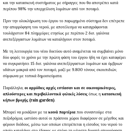
και την κατασκευή συστήματος με σήραγγες που θα αποτρέπει κατά
περίπου 98% την υπερχείλιση λυμάτων από τον ποταμό.
Πριν την ολοκλήρωση του έργου το παρωχημένο σύστημα δεν επέτρεπε
την απορρόφηση του νερού, με αποτέλεσμα να καταγράφονται
τουλάχιστον 84 πλημμύρες ετησίως με περίπου 2 δισ. γαλόνια
ανεπεξέργαστων λυμάτων να καταλήγουν στον ποταμό.
Με τη λειτουργία του νέου δικτύου αυτό αναμένεται να συμβαίνει μόνο
δύο φορές το χρόνο με την πρώτη φάση του έργου ήδη να έχει καταφέρει
να συγκρατήσει 15 δισ. γαλόνια ανεπεξέργαστων λυμάτων και όμβριων
υδάτων μακριά από τον ποταμό, μαζί με 9.800 τόνους σκουπιδιών,
σύμφωνα με τοπικά δημοσιεύματα.
Παράλληλα,
οι αρμόδιες αρχές εστίασαν και σε οικονομικότερες,
απλούστερες και περιβαλλοντικά φιλικές λύσεις
όπως η
κατασκευή
κήπων βροχής (rain garden)
.
Μπορεί να μοιάζουν με τα
κοινά παρτέρια
που συναντούμε στα
πεζοδρόμια, ωστόσο αυτοί οι πράσινοι χώροι διαφέρουν σε μέγεθος και
φέρουν διόδους, μέσω των οποίων επιτρέπεται η είσοδος του νερού το
οποίο καταλήγει στο έδαφος με στόχο τη μέγιστη δυνατή απορρόφηση