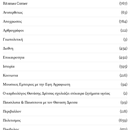
Ritsmas Corner
767
Ανυπερθετως
63
Αποχρωσεις
784
Αρθρογράφοι
112
Γεωπολιτική
3
Διεθνη
454
Επικαιροτητα
492
Ιστορία
595
Κοινωνια
216
Μουσικες Εμπειριες με την Εφη Αγραφιωτη
94
Ο καρδιολόγος Θανάσης Δρίτσας σχολιάζει επίκαιρα ζητήματα υγείας
2
Παυσιλυπα & Παυσιπονα με τον Θαναση Δριτσα
99
Περιβαλλον
118
Πολιτισμος
659
Προβολεις
572