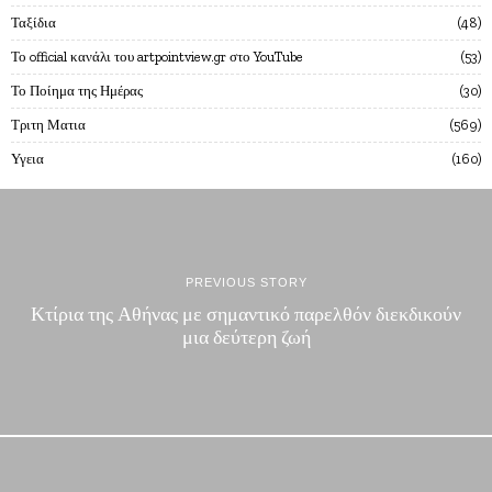
Ταξίδια
48
Το official κανάλι του artpointview.gr στο YouTube
53
Το Ποίημα της Ημέρας
30
Τριτη Ματια
569
Υγεια
160
PREVIOUS STORY
Κτίρια της Αθήνας με σημαντικό παρελθόν διεκδικούν
μια δεύτερη ζωή