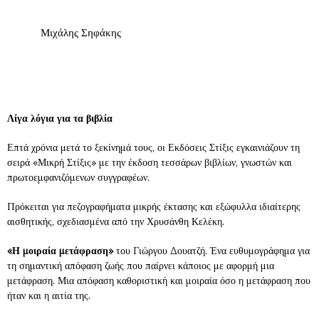
Μιχάλης Σηφάκης
Λίγα λόγια για τα
βιβλία
Επτά χρόνια μετά το ξεκίνημά τους, οι Εκδόσεις Στίξις εγκαινιάζουν τη
σειρά «Μικρή Στίξις» με την έκδοση τεσσάρων βιβλίων, γνωστών και
πρωτοεμφανιζόμενων συγγραφέων.
Πρόκειται για πεζογραφήματα μικρής έκτασης και εξώφυλλα ιδιαίτερης
αισθητικής, σχεδιασμένα από την Χρυσάνθη Κελέκη.
«Η μοιραία μετάφραση»
του Γιώργου Δουατζή. Ένα ευθυμογράφημα για
τη σημαντική απόφαση ζωής που παίρνει κάποιος με αφορμή μια
μετάφραση. Μια απόφαση καθοριστική και μοιραία όσο η μετάφραση που
ήταν και η αιτία της.