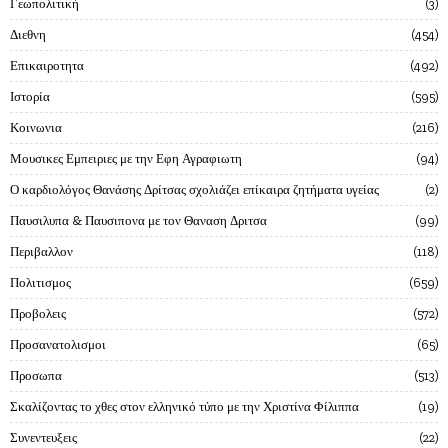
Γεωπολιτική
3
Διεθνη
454
Επικαιροτητα
492
Ιστορία
595
Κοινωνια
216
Μουσικες Εμπειριες με την Εφη Αγραφιωτη
94
Ο καρδιολόγος Θανάσης Δρίτσας σχολιάζει επίκαιρα ζητήματα υγείας
2
Παυσιλυπα & Παυσιπονα με τον Θαναση Δριτσα
99
Περιβαλλον
118
Πολιτισμος
659
Προβολεις
572
Προσανατολισμοι
65
Προσωπα
513
Σκαλίζοντας το χθες στον ελληνικό τύπο με την Χριστίνα Φίλιππα
19
Συνεντευξεις
22