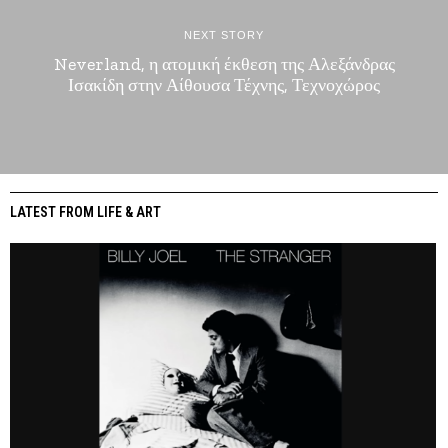
NEXT STORY
Neverland, η ατομική έκθεση της Αλεξάνδρας
Ισακίδη στην Αίθουσα Τέχνης, Τεχνοχώρος
LATEST FROM LIFE & ART