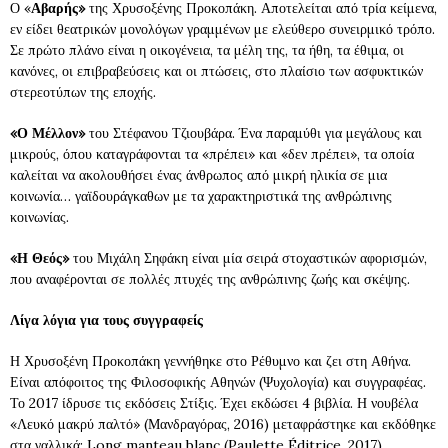
Ο «
Αβαρής»
της Χρυσοξένης Προκοπάκη. Αποτελείται από τρία κείμενα,
εν είδει θεατρικών μονολόγων γραμμένων με ελεύθερο συνειρμικό τρόπο.
Σε πρώτο πλάνο είναι η οικογένεια, τα μέλη της, τα ήθη, τα έθιμα, οι
κανόνες, οι επιβραβεύσεις και οι πτώσεις, στο πλαίσιο των ασφυκτικών
στερεοτύπων της εποχής.
«Ο Μέλλον»
του Στέφανου Τζιουβάρα. Ένα παραμύθι για μεγάλους και
μικρούς, όπου καταγράφονται τα «πρέπει» και «δεν πρέπει», τα οποία
καλείται να ακολουθήσει ένας άνθρωπος από μικρή ηλικία σε μια
κοινωνία… γαϊδουράγκαθων με τα χαρακτηριστικά της ανθρώπινης
κοινωνίας.
«Η Θεός»
του Μιχάλη Σηφάκη είναι μία σειρά στοχαστικών αφορισμών,
που αναφέρονται σε πολλές πτυχές της ανθρώπινης ζωής και σκέψης.
Λίγα λόγια για τους συγγραφείς
Η Χρυσοξένη Προκοπάκη γεννήθηκε στο Ρέθυμνο και ζει στη Αθήνα.
Είναι απόφοιτος της Φιλοσοφικής Αθηνών (Ψυχολογία) και συγγραφέας.
Το 2017 ίδρυσε τις εκδόσεις Στίξις. Έχει εκδώσει 4 βιβλία. Η νουβέλα
«Λευκό μακρύ παλτό» (Μανδραγόρας, 2016) μεταφράστηκε και εκδόθηκε
στα γαλλικά: Long manteau blanc (Paulette Éditrice, 2017)