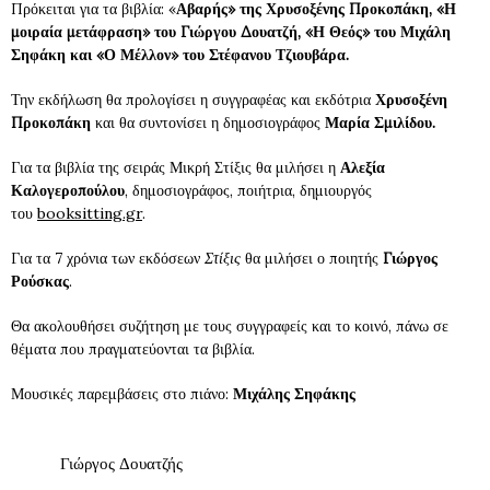
Πρόκειται για τα βιβλία: «
Αβαρής»
της
Χρυσοξένης Προκοπάκη, «Η
μοιραία μετάφραση»
του
Γιώργου Δουατζή, «Η Θεός»
του
Μιχάλη
Σηφάκη
και
«Ο Μέλλον»
του
Στέφανου Τζιουβάρα.
Την εκδήλωση θα προλογίσει η συγγραφέας και εκδότρια
Χρυσοξένη
Προκοπάκη
και θα συντονίσει η δημοσιογράφος
Μαρία Σμιλίδου.
Για τα βιβλία της σειράς Μικρή Στίξις θα μιλήσει η
Αλεξία
Καλογεροπούλου
, δημοσιογράφος, ποιήτρια, δημιουργός
του
booksitting.gr
.
Για τα 7 χρόνια των εκδόσεων
Στίξις
θα μιλήσει ο ποιητής
Γιώργος
Ρούσκας
.
Θα ακολουθήσει συζήτηση με τους συγγραφείς και το κοινό, πάνω σε
θέματα που πραγματεύονται τα βιβλία.
Μουσικές παρεμβάσεις στο πιάνο:
Μιχάλης Σηφάκης
Γιώργος Δουατζής