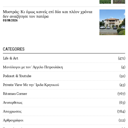
Μυστράς: Κι όμως κανείς επί δύο και πλέον χρόνια
δεν αναζήτησε τον πατέρα
05/08/2026
CATEGORIES
Life & Art
471
Mονόλογοι με τον`Αγγελο Πετρουλάκη
4
Podcast & Youtube
91
Private View Με την`Ιριδα Κρητικού
43
Ritsmas Corner
767
Ανυπερθετως
63
Αποχρωσεις
784
Αρθρογράφοι
112