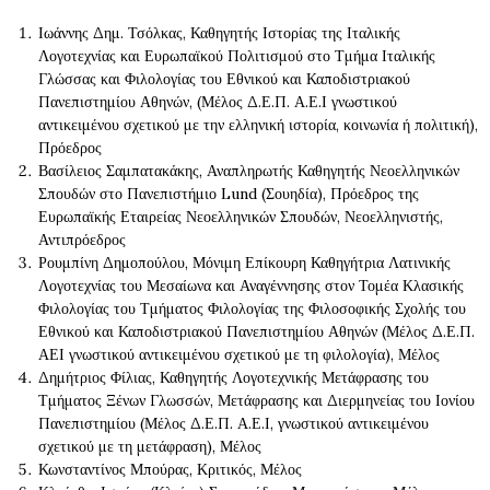
Ιωάννης Δημ. Τσόλκας, Καθηγητής Ιστορίας της Ιταλικής
Λογοτεχνίας και Ευρωπαϊκού Πολιτισμού στο Τμήμα Ιταλικής
Γλώσσας και Φιλολογίας του Εθνικού και Καποδιστριακού
Πανεπιστημίου Αθηνών, (Μέλος Δ.Ε.Π. Α.Ε.Ι γνωστικού
αντικειμένου σχετικού με την ελληνική ιστορία, κοινωνία ή πολιτική),
Πρόεδρος
Βασίλειος Σαμπατακάκης, Αναπληρωτής Καθηγητής Νεοελληνικών
Σπουδών στο Πανεπιστήμιο Lund (Σουηδία), Πρόεδρος της
Ευρωπαϊκής Εταιρείας Νεοελληνικών Σπουδών, Νεοελληνιστής,
Αντιπρόεδρος
Ρουμπίνη Δημοπούλου, Μόνιμη Επίκουρη Καθηγήτρια Λατινικής
Λογοτεχνίας του Μεσαίωνα και Αναγέννησης στον Τομέα Κλασικής
Φιλολογίας του Τμήματος Φιλολογίας της Φιλοσοφικής Σχολής του
Εθνικού και Καποδιστριακού Πανεπιστημίου Αθηνών (Μέλος Δ.Ε.Π.
ΑΕΙ γνωστικού αντικειμένου σχετικού με τη φιλολογία), Μέλος
Δημήτριος Φίλιας, Καθηγητής Λογοτεχνικής Μετάφρασης του
Τμήματος Ξένων Γλωσσών, Μετάφρασης και Διερμηνείας του Ιονίου
Πανεπιστημίου (Μέλος Δ.Ε.Π. Α.Ε.Ι, γνωστικού αντικειμένου
σχετικού με τη μετάφραση), Μέλος
Κωνσταντίνος Μπούρας, Κριτικός, Μέλος