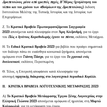
Δραπετσώνας μέσα από γραπτές πηγές
,
Β’ Μέρος:
Ι
χνηλάτηση του
τόπου και του χρόνου των «Βούρλων» της Δραπετσώνας)
, έκδοση
Ινστιτούτου Μελέτης της Τοπικής Ιστορίας και της Ιστορίας των
Επιχειρήσεων.
Ζ. Το
Κρατικό Βραβείο Πρωτοεμφανιζόμενου Συγγραφέα
2023
απονέμεται κατά πλειοψηφία στον
Άρη Αλεξανδρή,
για το έργο
του
Πώς ο Ιγνάτιος Καραθοδωρής έχασε τα πάντα
,
εκδόσεις Μεταίχμιο.
Η. Το
Ειδικό Κρατικό Βραβείο 2023
για βιβλίο που προάγει σημαντικά
τον διάλογο πάνω σε ευαίσθητα κοινωνικά ζητήματα, απονέμεται
ομόφωνα στον
Γιάννη Πάσχο
,
για το έργο του
Το χρονικό ενός
δυσλεκτικού
, εκδόσεις Περισπωμένη.
Θ. Τέλος, η Επιτροπή αποφάσισε κατά πλειοψηφία την
απονομή
τιμητικής διάκρισης
στο λογοτεχνικό περιοδικό
Κοράλλι
.​
ΙΙ.
ΚΡΑΤΙΚΑ ΒΡΑΒΕΙΑ ΛΟΓΟΤΕΧΝΙΚΗΣ ΜΕΤΑΦΡΑΣΗΣ 2023
Α)
Το Κρατικό Βραβείο Μετάφρασης Έργου Ξένης Λογοτεχνίας στην
Ελληνική Γλώσσα 2023
απονέμεται ομόφωνα εξ ημισείας στη
Μυρτώ
Καλοφωλιά
, για τη μετάφραση του έργου