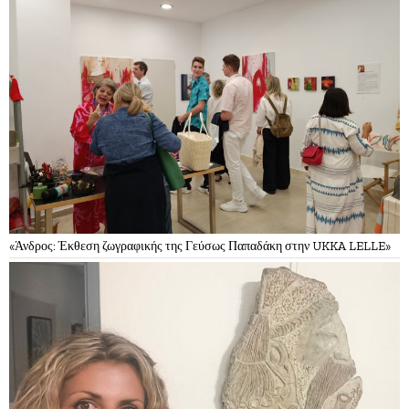
«Άνδρος: Έκθεση ζωγραφικής της Γεύσως Παπαδάκη στην UKKA LELLE»