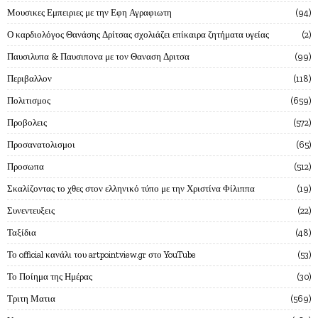
Μουσικες Εμπειριες με την Εφη Αγραφιωτη
94
Ο καρδιολόγος Θανάσης Δρίτσας σχολιάζει επίκαιρα ζητήματα υγείας
2
Παυσιλυπα & Παυσιπονα με τον Θαναση Δριτσα
99
Περιβαλλον
118
Πολιτισμος
659
Προβολεις
572
Προσανατολισμοι
65
Προσωπα
512
Σκαλίζοντας το χθες στον ελληνικό τύπο με την Χριστίνα Φίλιππα
19
Συνεντευξεις
22
Ταξίδια
48
Το official κανάλι του artpointview.gr στο YouTube
53
Το Ποίημα της Ημέρας
30
Τριτη Ματια
569