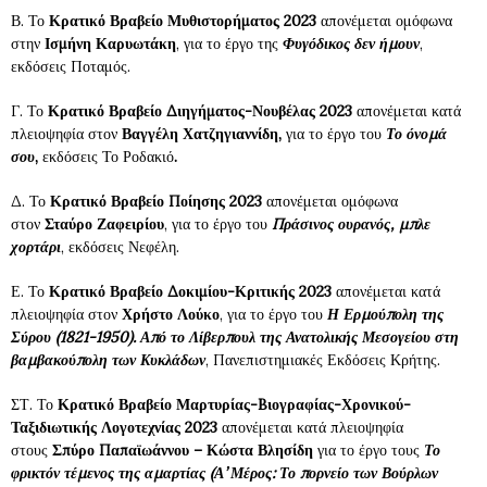
Β. Το
Κρατικό Βραβείο Μυθιστορήματος
2023
απονέμεται ομόφωνα
στην
Ισμήνη Καρυωτάκη
, για το έργο της
Φυγόδικος δεν ήμουν
,
εκδόσεις Ποταμός.
Γ. Το
Κρατικό Βραβείο Διηγήματος-Νουβέλας 2023
απονέμεται κατά
πλειοψηφία
στον
Βαγγέλη Χατζηγιαννίδη,
για το έργο του
Το όνομά
σου
,
εκδόσεις Το Ροδακιό
.
Δ. Το
Κρατικό Βραβείο Ποίησης 2023
απονέμεται ομόφωνα
στον
Σταύρο Ζαφειρίου
, για το έργο του
Πράσινος ουρανός, μπλε
χορτάρι
, εκδόσεις Νεφέλη.
Ε. Το
Κρατικό Βραβείο Δοκιμίου-Κριτικής
2023
απονέμεται κατά
πλειοψηφία στον
Χρήστο Λούκο
, για το έργο του
Η Ερμούπολη της
Σύρου (1821-1950). Από το Λίβερπουλ της Ανατολικής Μεσογείου στη
βαμβακούπολη των Κυκλάδων
, Πανεπιστημιακές Εκδόσεις Κρήτης.
ΣΤ. Το
Κρατικό Βραβείο
Μαρτυρίας-
B
ιογραφίας-Χρονικού-
Ταξιδιωτικής Λογοτεχνίας
2023
απονέμεται κατά πλειοψηφία
στους
Σπύρο Παπαϊωάννου – Κώστα Βλησίδη
για το έργο τους
Το
φρικτόν τέμενος της αμαρτίας (Α’ Μέρος: Το πορνείο των Βούρλων