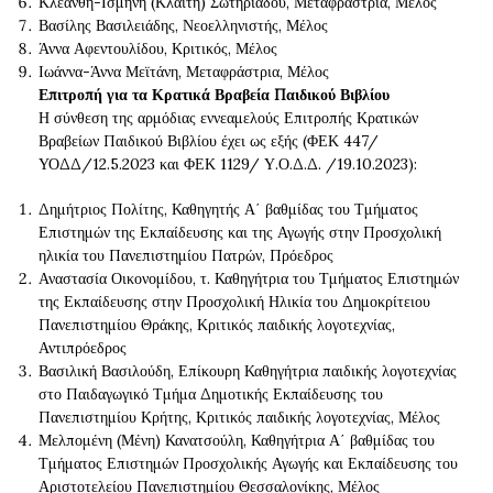
Κλεάνθη-Ισμήνη (Κλαίτη) Σωτηριάδου, Μεταφράστρια, Μέλος
Βασίλης Βασιλειάδης, Νεοελληνιστής, Μέλος
Άννα Αφεντουλίδου, Κριτικός, Μέλος
Ιωάννα-Άννα Μεϊτάνη, Μεταφράστρια, Μέλος
Επιτροπή για τα Κρατικά Βραβεία Παιδικού Βιβλίου
Η σύνθεση της αρμόδιας εννεαμελούς Επιτροπής Κρατικών
Βραβείων Παιδικού Βιβλίου έχει ως εξής (ΦΕΚ 447/
ΥΟΔΔ/12.5.2023 και ΦΕΚ 1129/ Υ.Ο.Δ.Δ. /19.10.2023):
Δημήτριος Πολίτης, Καθηγητής Α΄ βαθμίδας του Τμήματος
Επιστημών της Εκπαίδευσης και της Αγωγής στην Προσχολική
ηλικία του Πανεπιστημίου Πατρών, Πρόεδρος
Αναστασία Οικονομίδου, τ. Καθηγήτρια του Τμήματος Επιστημών
της Εκπαίδευσης στην Προσχολική Ηλικία του Δημοκρίτειου
Πανεπιστημίου Θράκης, Κριτικός παιδικής λογοτεχνίας,
Αντιπρόεδρος
Βασιλική Βασιλούδη, Επίκουρη Καθηγήτρια παιδικής λογοτεχνίας
στο Παιδαγωγικό Τμήμα Δημοτικής Εκπαίδευσης του
Πανεπιστημίου Κρήτης, Κριτικός παιδικής λογοτεχνίας, Μέλος
Μελπομένη (Μένη) Κανατσούλη, Καθηγήτρια Α΄ βαθμίδας του
Τμήματος Επιστημών Προσχολικής Αγωγής και Εκπαίδευσης του
Αριστοτελείου Πανεπιστημίου Θεσσαλονίκης, Μέλος