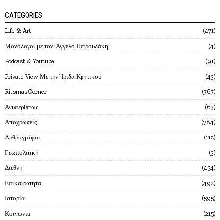
CATEGORIES
Life & Art
471
Mονόλογοι με τον`Αγγελο Πετρουλάκη
4
Podcast & Youtube
91
Private View Με την`Ιριδα Κρητικού
43
Ritsmas Corner
767
Ανυπερθετως
63
Αποχρωσεις
784
Αρθρογράφοι
112
Γεωπολιτική
3
Διεθνη
454
Επικαιροτητα
492
Ιστορία
595
Κοινωνια
215