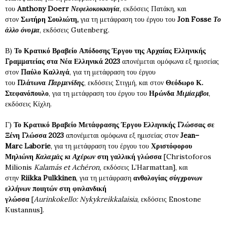
του
Anthony
Doerr
Νεφελοκοκκυγία
, εκδόσεις Πατάκη, και
στον
Σωτήρη Σουλιώτη,
για τη μετάφραση του έργου του
Jon
Fosse
Το
άλλο όνομα
, εκδόσεις Gutenberg.
Β)
Το Κρατικό Βραβείο Απόδοσης Έργου της Αρχαίας Ελληνικής
Γραμματείας στα Νέα Ελληνικά 2023
απονέμεται ομόφωνα εξ ημισείας
στον
Παύλο Καλλιγά
, για τη μετάφραση του έργου
του
Πλάτωνα
Παρμενίδης
, εκδόσεις Στιγμή, και στον
Θεόδωρο Κ.
Στεφανόπουλο
, για τη μετάφραση του έργου του
Ηρώνδα
Μιμίαμβοι
,
εκδόσεις Κίχλη.
Γ)
Το Κρατικό Βραβείο Μετάφρασης Έργου Ελληνικής Γλώσσας σε
Ξένη Γλώσσα 2023
απονέμεται ομόφωνα εξ ημισείας στον
Jean
–
Marc
Laborie
, για τη μετάφραση του έργου του
Χριστόφορου
Μηλιώνη
Καλαμάς κι Αχέρων
στη γαλλική γλώσσα
[Christoforos
Milionis
Kalam
á
s
et
Ach
é
ron
,
εκδόσεις L’Harmattan], και
στην
Riikka
Pulkkinen
, για τη μετάφραση
ανθολογίας σύγχρονων
ελλήνων ποιητών στη φινλανδική
γλώσσα
[
Aurinkokello
:
Nykykreikkalaisia
, εκδόσεις Enostone
Kustannus].