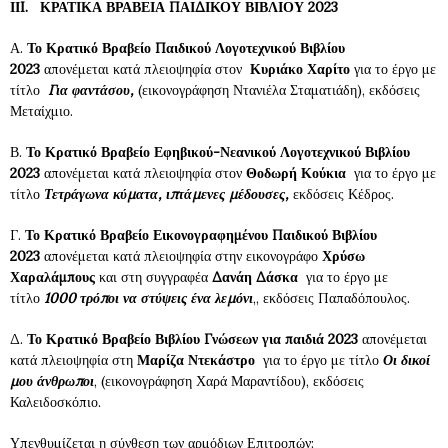
ΙΙ
I
.
ΚΡΑΤΙΚΑ ΒΡΑΒΕΙΑ ΠΑΙΔΙΚΟΥ ΒΙΒΛΙΟΥ 2023​
Α.
Το Κρατικό Βραβείο Παιδικού Λογοτεχνικού Βιβλίου
2023
απονέμεται κατά πλειοψηφία στον
Κυριάκο Χαρίτο
για το έργο με
τίτλο
Για φαντάσου,
(εικονογράφηση Ντανιέλα Σταματιάδη), εκδόσεις
Μεταίχμιο.
Β.
Το Κρατικό Βραβείο Εφηβικού-Νεανικού Λογοτεχνικού Βιβλίου
2023
απονέμεται κατά πλειοψηφία στον
Θοδωρή Κούκια
για το έργο με
τίτλο
Τετράγωνα κύματα, ιπτάμενες μέδουσες,
εκδόσεις Κέδρος.
Γ.
Το Κρατικό Βραβείο Εικονογραφημένου Παιδικού Βιβλίου
2023
απονέμεται κατά πλειοψηφία στην εικονογράφο
Χρύσω
Χαραλάμπους
και στη συγγραφέα
Δανάη Δάσκα
για το έργο με
τίτλο
1000 τρόποι να στύψεις ένα λεμόνι
,, εκδόσεις Παπαδόπουλος.
Δ.
Το Κρατικό Βραβείο Βιβλίου Γνώσεων για παιδιά 2023
απονέμεται
κατά πλειοψηφία στη
Μαρίζα Ντεκάστρο
για το έργο με τίτλο
Οι δικοί
μου άνθρωποι
, (εικονογράφηση Χαρά Μαραντίδου), εκδόσεις
Καλειδοσκόπιο.
Υπενθυμίζεται η σύνθεση των αρμόδιων Επιτροπών: