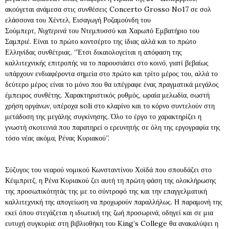
ακούγεται ανάμεσα στις συνθέσεις Concerto Grosso No17 σε σολ
ελάσσονα του Χέντελ, Εισαγωγή Ροζαμούνδη του
Σούμπερτ,
Νυχτερινά
του Ντεμπυσσύ και Χαρωπό Εμβατήριο του
Σαμπριέ. Είναι το πρώτο κοντσέρτο της ίδιας αλλά και το πρώτο
Ελληνίδας συνθέτριας. “Έτσι δικαιολογείται η απόφαση της
καλλιτεχνικής επιτροπής να το παρουσιάσει στο κοινό, γιατί βεβαίως
υπάρχουν ενδιαφέροντα σημεία στο πρώτο και τρίτο μέρος του, αλλά το
δεύτερο μέρος είναι το μόνο που θα υπέγραφε ένας πραγματικά μεγάλος
έμπειρος συνθέτης. Χαρακτηριστικός ρυθμός, ωραία μελωδία, σωστή
χρήση οργάνων, υπέροχα soli στο κλαρίνο και το κόρνο συντελούν στη
μετάδοση της μεγάλης συγκίνησης. Όλο το έργο το χαρακτηρίζει η
γνωστή σκοτεινιά που παρατηρεί ο ερευνητής σε όλη της εργογραφία της
τόσο νέας ακόμα, Ρένας Κυριακού”.
Σύζυγος του νεαρού νομικού Κωνσταντίνου Χοϊδά που σπουδάζει στο
Κέιμπριτζ, η Ρένα Κυριακού ζει αυτή τη πρώτη φάση της ολοκλήρωσης
της προσωπικότητάς της με το σύντροφό της και την επαγγελματική
καλλιτεχνική της απογείωση να προχωρούν παραλλήλως. Η παραμονή της
εκεί όπου στεγάζεται η ιδιωτική της ζωή προσωρινά, οδηγεί και σε μια
ευτυχή συγκυρία: στη βιβλιοθήκη του King’s College θα ανακαλύψει η