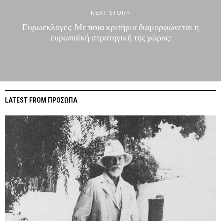
NEXT STORY
Ευρωεκλογές: Με ποια κριτήρια διαμορφώνεται η
ευρωπαϊκή στρατηγική της χώρας;
LATEST FROM ΠΡΟΣΩΠΑ