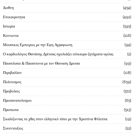
Διεθνη
454
Επικαιροτητα
492
Ιστορία
595
Κοινωνια
216
Μουσικες Εμπειριες με την Εφη Αγραφιωτη
94
Ο καρδιολόγος Θανάσης Δρίτσας σχολιάζει επίκαιρα ζητήματα υγείας
2
Παυσιλυπα & Παυσιπονα με τον Θαναση Δριτσα
99
Περιβαλλον
118
Πολιτισμος
659
Προβολεις
572
Προσανατολισμοι
65
Προσωπα
513
Σκαλίζοντας το χθες στον ελληνικό τύπο με την Χριστίνα Φίλιππα
19
Συνεντευξεις
22