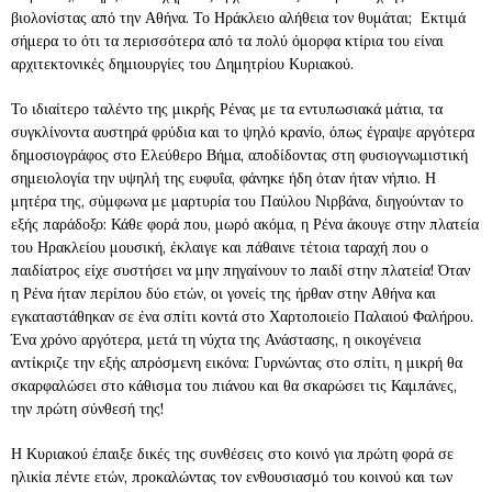
βιολονίστας από την Αθήνα. Το Ηράκλειο αλήθεια τον θυμάται; Εκτιμά
σήμερα το ότι τα περισσότερα από τα πολύ όμορφα κτίρια του είναι
αρχιτεκτονικές δημιουργίες του Δημητρίου Κυριακού.
Το ιδιαίτερο ταλέντο της μικρής Ρένας με τα εντυπωσιακά μάτια, τα
συγκλίνοντα αυστηρά φρύδια και το ψηλό κρανίο, όπως έγραψε αργότερα
δημοσιογράφος στο Ελεύθερο Βήμα, αποδίδοντας στη φυσιογνωμιστική
σημειολογία την υψηλή της ευφυΐα, φάνηκε ήδη όταν ήταν νήπιο. Η
μητέρα της, σύμφωνα με μαρτυρία του Παύλου Νιρβάνα, διηγούνταν το
εξής παράδοξο: Κάθε φορά που, μωρό ακόμα, η Ρένα άκουγε στην πλατεία
του Ηρακλείου μουσική, έκλαιγε και πάθαινε τέτοια ταραχή που ο
παιδίατρος είχε συστήσει να μην πηγαίνουν το παιδί στην πλατεία! Όταν
η Ρένα ήταν περίπου δύο ετών, οι γονείς της ήρθαν στην Αθήνα και
εγκαταστάθηκαν σε ένα σπίτι κοντά στο Χαρτοποιείο Παλαιού Φαλήρου.
Ένα χρόνο αργότερα, μετά τη νύχτα της Ανάστασης, η οικογένεια
αντίκριζε την εξής απρόσμενη εικόνα: Γυρνώντας στο σπίτι, η μικρή θα
σκαρφαλώσει στο κάθισμα του πιάνου και θα σκαρώσει τις Καμπάνες,
την πρώτη σύνθεσή της!
Η Κυριακού έπαιξε δικές της συνθέσεις στο κοινό για πρώτη φορά σε
ηλικία πέντε ετών, προκαλώντας τον ενθουσιασμό του κοινού και των