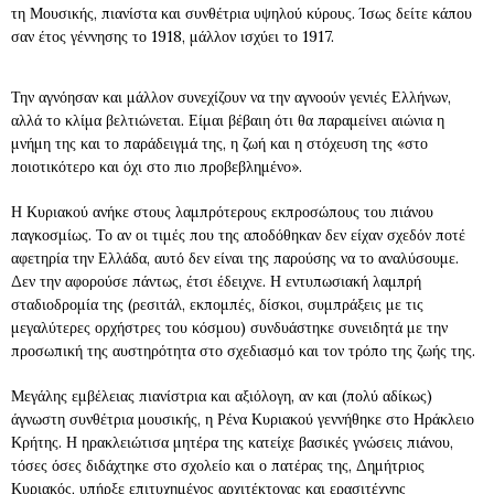
τη Μουσικής, πιανίστα και συνθέτρια υψηλού κύρους. Ίσως δείτε κάπου
σαν έτος γέννησης το 1918, μάλλον ισχύει το 1917.
Την αγνόησαν και μάλλον συνεχίζουν να την αγνοούν γενιές Ελλήνων,
αλλά το κλίμα βελτιώνεται. Είμαι βέβαιη ότι θα παραμείνει αιώνια η
μνήμη της και το παράδειγμά της, η ζωή και η στόχευση της «στο
ποιοτικότερο και όχι στο πιο προβεβλημένο».
Η Κυριακού ανήκε στους λαμπρότερους εκπροσώπους του πιάνου
παγκοσμίως. Το αν οι τιμές που της αποδόθηκαν δεν είχαν σχεδόν ποτέ
αφετηρία την Ελλάδα, αυτό δεν είναι της παρούσης να το αναλύσουμε.
Δεν την αφορούσε πάντως, έτσι έδειχνε. Η εντυπωσιακή λαμπρή
σταδιοδρομία της (ρεσιτάλ, εκπομπές, δίσκοι, συμπράξεις με τις
μεγαλύτερες ορχήστρες του κόσμου) συνδυάστηκε συνειδητά με την
προσωπική της αυστηρότητα στο σχεδιασμό και τον τρόπο της ζωής της.
Μεγάλης εμβέλειας πιανίστρια και αξιόλογη, αν και (πολύ αδίκως)
άγνωστη συνθέτρια μουσικής, η Ρένα Κυριακού γεννήθηκε στο Ηράκλειο
Κρήτης. Η ηρακλειώτισα μητέρα της κατείχε βασικές γνώσεις πιάνου,
τόσες όσες διδάχτηκε στο σχολείο και ο πατέρας της, Δημήτριος
Κυριακός, υπήρξε επιτυχημένος αρχιτέκτονας και ερασιτέχνης