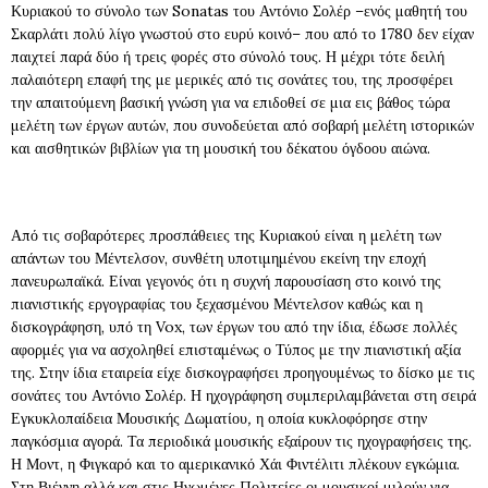
Κυριακού το σύνολο των Sonatas του Αντόνιο Σολέρ –ενός μαθητή του
Σκαρλάτι πολύ λίγο γνωστού στο ευρύ κοινό– που από το 1780 δεν είχαν
παιχτεί παρά δύο ή τρεις φορές στο σύνολό τους. Η μέχρι τότε δειλή
παλαιότερη επαφή της με μερικές από τις σονάτες του, της προσφέρει
την απαιτούμενη βασική γνώση για να επιδοθεί σε μια εις βάθος τώρα
μελέτη των έργων αυτών, που συνοδεύεται από σοβαρή μελέτη ιστορικών
και αισθητικών βιβλίων για τη μουσική του δέκατου όγδοου αιώνα.
Από τις σοβαρότερες προσπάθειες της Κυριακού είναι η μελέτη των
απάντων του Μέντελσον, συνθέτη υποτιμημένου εκείνη την εποχή
πανευρωπαϊκά. Είναι γεγονός ότι η συχνή παρουσίαση στο κοινό της
πιανιστικής εργογραφίας του ξεχασμένου Μέντελσον καθώς και η
δισκογράφηση, υπό τη Vox, των έργων του από την ίδια, έδωσε πολλές
αφορμές για να ασχοληθεί επισταμένως ο Τύπος με την πιανιστική αξία
της. Στην ίδια εταιρεία είχε δισκογραφήσει προηγουμένως το δίσκο με τις
σονάτες του Αντόνιο Σολέρ. Η ηχογράφηση συμπεριλαμβάνεται στη σειρά
Εγκυκλοπαίδεια Μουσικής Δωματίου
,
η οποία κυκλοφόρησε στην
παγκόσμια αγορά. Τα περιοδικά μουσικής εξαίρουν τις ηχογραφήσεις της.
Η Μοντ, η Φιγκαρό και το αμερικανικό Χάι Φιντέλιτι πλέκουν εγκώμια.
Στη Βιέννη αλλά και στις Ηνωμένες Πολιτείες οι μουσικοί μιλούν για