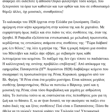
αναφέρει ότι ουδέποτε η αίθουσα Ουγκό φιλοξένησε τόσο κόσμο, που
ξεπερνούσε τα όρια των καθιστών και των ορθών και που σε ενθουσιασμό
θύμιζε άλλες, όχι μουσικές, συναθροίσεις!
Το καλοκαίρι του 1928 έρχεται στην Ελλάδα για ξεκούραση. Παίζει
αμέριμνη στον κήπο κρεμασμένη στην κούνια της και δε χορταίνει. Με
ευχαρίστηση όμως παίζει και στο πιάνο τις νέες συνθέσεις της, όταν της
ζητηθεί. Η Ραψωδία εξελίσσεται εντυπωσιακά, με μελωδική πρωτοτυπία,
κερδίζοντας τις εντυπώσεις ανάμεσα στις συνθέσεις της: “Tώρα διάβασέ
μας ό,τι θέλεις”, της λέει η μητέρα της. “Και η μικρή παίρνει μια σονάτα
του Μπετόβεν και παίζει άψε σβήσε, με σεβασμόν προς κάθε
λεπτομέρεια του κειμένου. Το παίξιμό της δεν έχει τίποτε το παιδιάστικο.
Η καλλιτεχνική της οντότης προβάλλει επιβλητική”. Από απόκομμα της
ης
εφημερίδας Παναιγυπτία (11
Αυγούστου 1928) διαβάζουμε κείμενο που
σκιαγραφεί τη προσωπικότητα της Ρένας Κυριακού, γραμμένο από τον
Βλ. Φρέρη: “Η Ρένα είναι ένα μεγάλο μυστήριο. Είναι κάποιος μεγάλος
συνθέτης ξαναγεννημένος. Θέλω να πιστεύω ο Βάγκνερ, γιατί και η
μουσική της Ρένας είναι τόσο θορυβώδικη και γεμάτη με ανθρώπινη
πάλη. Το πιστεύω τούτο κι ας εναντιώνεται στις πεποιθήσεις μου για τη
ζωή και το θάνατο. Ε, κι αν ήταν δυνατό, να την ακούγατε να παίζει στο
πιάνο δικές της και ξένες συνθέσεις! Πού είναι ο Παπανούτσος; Πόσο θα
ήθελα να τη γνώριζε προτού γράψει την Τριλογία του! Υπερφυσικά