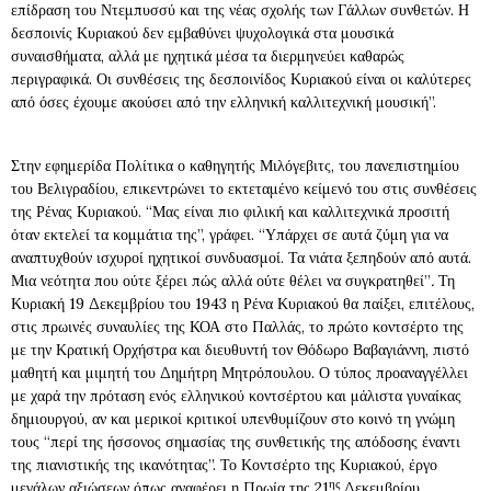
επίδραση του Ντεμπυσσύ και της νέας σχολής των Γάλλων συνθετών. Η
δεσποινίς Κυριακού δεν εμβαθύνει ψυχολογικά στα μουσικά
συναισθήματα, αλλά με ηχητικά μέσα τα διερμηνεύει καθαρώς
περιγραφικά. Οι συνθέσεις της δεσποινίδος Κυριακού είναι οι καλύτερες
από όσες έχουμε ακούσει από την ελληνική καλλιτεχνική μουσική”.
Στην εφημερίδα Πολίτικα ο καθηγητής Μιλόγεβιτς, του πανεπιστημίου
του Βελιγραδίου, επικεντρώνει το εκτεταμένο κείμενό του στις συνθέσεις
της Ρένας Κυριακού. “Μας είναι πιο φιλική και καλλιτεχνικά προσιτή
όταν εκτελεί τα κομμάτια της”, γράφει. “Υπάρχει σε αυτά ζύμη για να
αναπτυχθούν ισχυροί ηχητικοί συνδυασμοί. Τα νιάτα ξεπηδούν από αυτά.
Μια νεότητα που ούτε ξέρει πώς αλλά ούτε θέλει να συγκρατηθεί”
.
Τη
Κυριακή 19 Δεκεμβρίου του 1943 η Ρένα Κυριακού θα παίξει, επιτέλους,
στις πρωινές συναυλίες της ΚΟΑ στο Παλλάς, το πρώτο κοντσέρτο της
με την Κρατική Ορχήστρα και διευθυντή τον Θόδωρο Βαβαγιάννη, πιστό
μαθητή και μιμητή του Δημήτρη Μητρόπουλου. Ο τύπος προαναγγέλλει
με χαρά την πρόταση ενός ελληνικού κοντσέρτου και μάλιστα γυναίκας
δημιουργού, αν και μερικοί κριτικοί υπενθυμίζουν στο κοινό τη γνώμη
τους “περί της ήσσονος σημασίας της συνθετικής της απόδοσης έναντι
της πιανιστικής της ικανότητας”. Το Κοντσέρτο της Κυριακού, έργο
ης
μεγάλων αξιώσεων όπως αναφέρει η Πρωία της 21
Δεκεμβρίου,