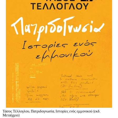
Τάσος Τέλλογλου, Πατριδογνωσία, Ιστορίες ενός εμμονικού (εκδ.
Μεταίχμιο)