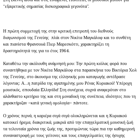
“εξαιρετικής σημασίας δισκογραφικά γεγονότα”.
Η πρώτη συμμετοχή της στην κριτική επιτροπή του διεθνούς
διαγωνισμού της Γενεύης πλάι στον Νικίτα Μαγκάλοφ και το συνθέτη
και πιανίστα Φρανσουά Πιερ Μαρεσκόττι, χαρακτηρίζει τη
δραστηριότητά της για το έτος 1964.
Καταθέτω την ακόλουθη ανάμνησή μου: Την πρώτη κιόλας φορά που
συναντήθηκα με τον Νικίτα Μαγκάλοφ στα παρασκήνια του Βικτόρια Xoλ
της Γενεύης, στο άκουσμα της ελληνικής μου καταγωγής αντέδρασε
λέγοντας: Α…η πατρίδα της αγαπημένης μου Ρένας Κυριακού! Υπέροχη
μουσικός, σπουδαία Eλληνίδα! Στη συνέχεια, συχνά αναφερόταν στο
αλάνθαστο κριτήριο της και στη μοναδική της συνέπεια, ιδιότητες που τη
χαρακτήριζαν –κατά γενική ομολογία– πάντοτε.
Ο χρόνος περνά, η καριέρα σιγά σιγά ολοκληρώνεται και η Κυριακού
κατοικεί ήρεμα, διακριτικά, μακριά από την επαγγελματική μουσική ζωή
τα τελευταία χρόνια της ζωής της, προτιμώντας τώρα πια την καθημερινή
συναναστροφή με τους γείτονες και τους επαγγελματίες της ήσυχης