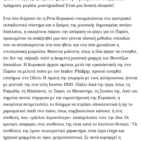
πράγματα, μεγάλα, μυστηριώδικα! Είναι μια δυνατή ιδιοφυΐα”.
Ενώ όλα δείχνουν ότι η Ρένα Κυριακού ενσωματώνεται στο αυστριακό
εκπαιδευτικό σύστημα και ο δρόμος της μουσικής δημιουργίας ανοίγει
διάπλατος, η οικογένεια παίρνει την απόφαση να φύγει για το Παρίσι,
προκειμένου να αναζητηθεί μια όσο γίνεται ιδανική μέθοδος σπουδών,
που να ανταποκρίνεται στα όσα ήθελε και στα όσα χρειαζόταν η
εντυπωσιακή μικρούλα. Φαίνεται μάλιστα, όπως η ίδια άφηνε να εννοηθεί,
ότι δεν της ταίριαζε πολύ η άκαμπτη μουσική γραμμή των Βιεννέζων
δασκάλων. Η Κυριακού άρχισε αμέσως μετά την εγκατάστασή της στο
Παρίσι να μελετά πιάνο με τον Isidor Philipp, προτού εισαχθεί
επισήμως στο Ωδείο. Η πρώτη της γνωριμία με τους φιλόμουσους γίνεται
με ρεσιτάλ της στα τέλη Ιουνίου 1930. Παίζει δικά της έργα, όπως τη
Ραψωδία, τη Μπαλάντα
,
το Ταγκό, το Μοναστήρι, τη Σονάτα της. Από του
σημείου αυτού, σύμφωνα με την εκμυστήρευση της Κυριακού, η
οικογένεια αντιμετωπίζει το δίλημμα να στρέψει αποκλειστικά ή όχι το
χαρισματικό παιδί στο πιάνο, όπως συμβουλεύουν κάποιοι, ή στη
σύνθεση, που –μάλλον περισσότερο– απασχολούσε τοτε την ίδια. Οι
κριτικές αναφορές στις συνθέσεις της είναι κατά το πλείστον θετικές. “Οι
συνθέσεις της έχουν νεωτεριστικό χαρακτήρα, είναι έργα εύηχα και
ηχητικά γραμμένα σε ύφος ιμπρεσιονιστικό. Σε αυτά κυριαρχεί η