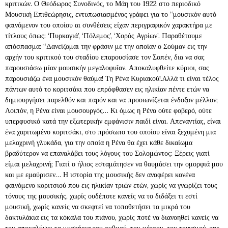
κριτικών. Ο Θεόδωρος Συνοδινός, το Μάη του 1922 στο περιοδικό
Μουσική Επιθεώρησις, εντυπωσιασμένος γράφει για το “μουσικόν αυτό
φαινόμενον του οποίου αι συνθέσεις είχαν περιγραφικόν χαρακτήρα με
τίτλους όπως: ‘Πυρκαγιά’, ‘Πόλεμος’, ‘Χορός Αγρίων’. Παραθέτουμε
απόσπασμα: “Δανείζομαι την φράσιν με την οποίαν ο Σούμαν εις την
αρχήν του κριτικού του σταδίου επαρουσίασε τον Σοπέν, δια να σας
παρουσιάσω μίαν μουσικήν μεγαλοφυΐαν. Αποκαλυφθείτε κύριοι, σας
παρουσιάζω ένα μουσικόν θαύμα! Τη Ρένα Κυριακού!.Aλλά τι είναι τέλος
πάντων αυτό το κοριτσάκι που επρόφθασεν εις ηλικίαν πέντε ετών να
δημιουργήσει παρελθόν και παρόν και να προοιωνίζεται ένδοξον μέλλον;
Λοιπόν, η Ρένα είναι μουσουργός… Κι όμως η Ρένα ούτε φοβερό, ούτε
υπερφυσικό κατά την εξωτερικήν εμφάνισιν παιδί είναι. Απεναντίας, είναι
ένα χαριτωμένο κοριτσάκι, στο πρόσωπο του οποίου είναι ξεχυμένη μια
μελαχρινή γλυκάδα, για την οποία η Ρένα θα έχει κάθε δικαίωμα
βραδύτερον να επαναλάβει τους λόγους του Σολομώντος: Ξέρεις γιατί
είμαι μελαχρινή; Γιατί ο ήλιος εσταμάτησεν να θαυμάσει την ομορφιά μου
και με εμαύρισεν… Η ιστορία της μουσικής δεν αναφέρει κανένα
φαινόμενο κοριτσιού που εις ηλικίαν τριών ετών, χωρίς να γνωρίζει τους
τόνους της μουσικής, χωρίς ουδέποτε κανείς να το διδάξει τι εστί
μουσική, χωρίς κανείς να σκεφτεί να τοποθετήσει τα μικρά του
δακτυλάκια εις τα κόκαλα του πιάνου, χωρίς ποτέ να διανοηθεί κανείς να