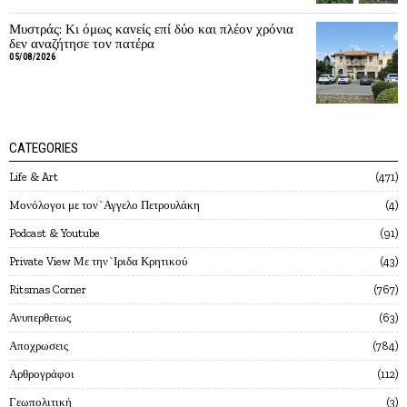
Μυστράς: Κι όμως κανείς επί δύο και πλέον χρόνια
δεν αναζήτησε τον πατέρα
05/08/2026
CATEGORIES
Life & Art
471
Mονόλογοι με τον`Αγγελο Πετρουλάκη
4
Podcast & Youtube
91
Private View Με την`Ιριδα Κρητικού
43
Ritsmas Corner
767
Ανυπερθετως
63
Αποχρωσεις
784
Αρθρογράφοι
112
Γεωπολιτική
3