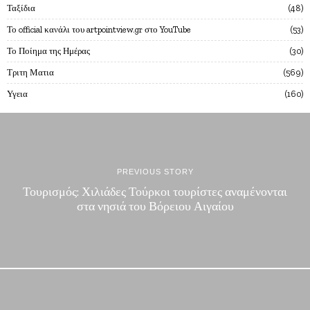
Ταξίδια
48
Το official κανάλι του artpointview.gr στο YouTube
53
Το Ποίημα της Ημέρας
30
Τριτη Ματια
569
Υγεια
160
PREVIOUS STORY
Τουρισμός: Χιλιάδες Τούρκοι τουρίστες αναμένονται
στα νησιά του Βόρειου Αιγαίου