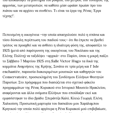
του αποκαλύψει τα μυστήρια του ρυθμού, του μέτρου, του τονισμού, της
αρμονίας, των μετατροπιών, να καθίσει μίαν ωραίαν πρωίαν προ του
πιάνου και να αρχίσει να συνθέτει. Τι είναι τα έργα της Ρένας; Έργα
τέχνης!”.
Πεπεισμένη η οικογένεια –την οποία απασχολούσε πολύ η σπάνια και
τόσο δύσκολη περίπτωση του παιδιού τους– ότι θα έπρεπε να βρεθεί
τρόπος να προαχθεί και να ανθίσει η ιδιαίτερη φύση της, αποφασίζει το
1925 (μετά από παρότρυνση της οικογένειας του Νικόλαου και της
Ελένης Πολίτη) να ταξιδέψει –αρχικά– στο Παρίσι, όπου η μικρή παίζει
το Σάββατο 7 Μαρτίου 1925 στη Salle Victor Hugo τα δικά της
κομμάτια Αναμνήσεις της Κρήτης, Σονάτα σε τρία μέρη και l’ Isle
enchantée, παρουσία διακεκριμένων μουσικών και καθηγητών του
Conservatoire, προσκεκλημένη του Συνδέσμου Ελλήνων Φοιτητών
Παρισίων. Στο πρόγραμμα που διασώζεται στο σχετικό φάκελο
προγραμμάτων της Ρένας Κυριακού στο Ιστορικό Μουσείο Ηρακλείου,
αναφέρονται και άλλα ονόματα Eλλήνων που σπούδαζαν εκεί και
εμφανίστηκαν το ίδιο βράδυ: Σπεράντζα Καλό, Κλειώ Γεωργά, Ελένη
Χαλκούση. Προσωπική μαρτυρία του δασκάλου μου Χαράλαμπου
Κρητικού την οποία πολύ αργότερα η Ρένα Κυριακού μού επιβεβαίωσε,