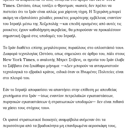
Times. Ωστόσο, όπως τονίζει ο Φριντμαν, «κανείς δεν πρέπει να
πιστεύει ότι το Ιράν είναι απλώς μια χάρτινη τίγρη. Η Τεχεράνη μπορεί
ακόμη να εξαπολύσει χιλιάδες ρουκέτες μικρότερης εμβέλειας εναντίον
του Ισραήλ μέσω της Χεζμπολάχ —και επειδή ορισμένες από αυτές τις
ρουκέτες έχουν καθοδήγηση ακριβείας, θα μπορούσαν να προκαλέσουν
σημαντική ζημιά στις υποδομές του Ισραήλ.
Το Ιράν διαθέτει επίσης μεγαλύτερους πυραύλους στο οπλοστάσιό του».
Διαφορά τεχνολογίας Ωστόσο, οπως σημειώνει σε άρθρο του, πάλι στους
New York Times, ο αναλυτής Μπρετ Στίβενς, οι ηγεσία του Ιράν έλαβε
το Σάββατο ένα ξεκάθαρο μήνυμα: —«Δεν μπορούν να ανταγωνιστούν
τεχνολογικά το εβραϊκό κράτος, ειδικά όταν οι Ηνωμένες Πολιτείες είναι
στο πλευρό του.
Εάν το Ισραήλ αποφασίσει να απαντήσει στην επίθεση με απευθείας
χτυπήματα στο Ιράν —ίσως εναντίον πετρελαϊκών εγκαταστάσεων,
πυρηνικών εγκαταστάσεων ή στρατιωτικών υποδομών— δεν είναι πιθανό
να χάσει τους στόχους του».
Οι ιρανοί στρατιωτικοί διοικητές αναμφίβολα ανέμεναν ότι τα
περισσότερα από τα βραδυκίνητα μη επανδρωμένα αεροσκάφη τους,