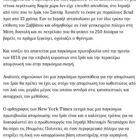
τέτοια περίπτωση; Καμία χώρα δεν είχε επιτεθεί απευθείας στο Ισραήλ
από τότε που το Ιράκ του Σαντάμ Χουσεΐν το έκανε με πυραύλους Scud
πριν από 33 χρόνια. Εαν το Ισραήλ ανταποδώσει με τον ίδιο τρόπο την
επίθεση του Σαββάτου και οδηγηθούμε σε έναν γενικευμένο πόλεμο στη
Μέση Ανατολή και σε πετρέλαιο που θα φτάσει τα 250 δολάρια το
βαρέλι, το πράγμα ξεφεύγει, σχολιάζει ο Φρίντμαν.
Και τονίζει ότι απαιτείται μια παγκόσμια πρωτοβουλία υπό την ηγεσία
των ΗΠΑ για την επιβολή κυρώσεων στο Ιράν και την περαιτέρω
απομόνωσή του στην παγκόσμια σκηνή.
Αναλυτές σημειώνουν ότι μια παγκόσμια προσπάθεια για την απομόνωση
του Ιράν θα πρέπει να έχει ως στόχο την απομόνωση του καθεστώτος από
τον λαό του, μεγάλο μέρος του οποίου αντιδρά στις καταπιεστικές και
αυταρχικές του μεθόδους.
Ο αρθογράφος των New York Times εκτιμά πως μια παγκόσμια
πρωτοβουλία απομόνωσης του Ιράν είναι και ο καλύτερος τρόπος για να
διασφαλιστεί ότι ο πρωθυπουργός του Ισραήλ Μπενιαμίν Νετανιάχου δεν
θα σύρει τις Ηνωμένες Πολιτείες σε έναν περιφερειακό πόλεμο για να
στηρίξει τη δική του καταρρέουσα βάση υποστήριξης στην ισραηλινή