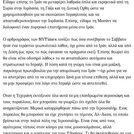
Είδαμε επίσης το Ιράν να μεταφέρει λαθραία όπλα και εκρηκτικά από τη
Συρία στην Ιορδανία, τη Γάζα και τη Δυτική Οχθη ώστε να
χρησιμοποιηθούν για να σκοτώσουν Ισραηλινούς και να
αποσταθεροποιήσουν την Ιορδανία. Επίσης, είδαμε τη Μοσάντ να
δολοφονεί έναν πυρηνικό επιστήμονα μέσα στο Ιράν.
Ο αρθρογράφος των NYTimes τονίζει πως όσα συνέβησαν το Σάββατο
ήταν ένα τεράστιο γεωπολιτικό λάθος, όχι μόνο από το Ιράν, αλλά και από
τη Δύση (ως προς το πώς έφτασαν τα πράγματα εκεί). Επίσης θεωρεί ότι
θα είναι «ένα οδυνηρό λάθος» το να ανταποδώσει αυτόματα και
στρατιωτικά το Ισραήλ. Η λύση κατά τη γνώμη του είναι μια μαζική,
παγκόσμια πρωτοβουλία για την απομόνωση του Ιράν —όχι μόνο για να
το αποτρέψει από το να επιχειρήσει ξανά μια τέτοια επίθεση, αλλά και για
να μην προσφέρει τον λόγο στο Ισραήλ ώστε να αντεπιτεθεί.
Οταν η Τεχεράνη εκτόξευσε όλα αυτά τα μη επανδρωμένα αεροσκάφη και
τους πυραύλους, δεν μπορούσε να γνωρίζει ότι σχεδόν όλα θα
αναχαιτίζονταν. Μερικά καταρρίφθηκαν πάνω από την Ιερουσαλήμ. Ενας
πύραυλος θα μπορούσε να είχε χτυπήσει το τέμενος Αλ-Ακσα, το οποίο
βρίσκεται στην παλιά πόλη της Ιερουσαλήμ. Είναι ένας από τους
αγιότερους τόπους στον κόσμο για τους μουσουλμάνους, αλλά
ταυτόχρονα και ο ιερότερος για τους Εβραίους. Τι θα ακολουθούσε σε μια