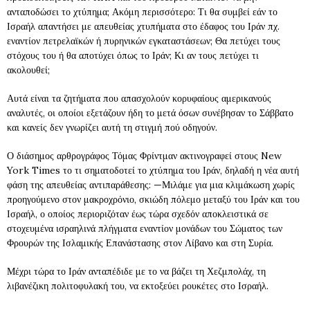
ανταποδώσει το χτύπημα; Ακόμη περισσότερο: Τι θα συμβεί εάν το
Ισραήλ απαντήσει με απευθείας χτυπήματα στο έδαφος του Ιράν πχ.
εναντίον πετρελαϊκών ή πυρηνικών εγκαταστάσεων; Θα πετύχει τους
στόχους του ή θα αποτύχει όπως το Ιράν; Κι αν τους πετύχει τι
ακολουθεί;
Αυτά είναι τα ζητήματα που απασχολούν κορυφαίους αμερικανούς
αναλυτές, οι οποίοι εξετάζουν ήδη το μετά όσων συνέβησαν το Σάββατο
και κανείς δεν γνωρίζει αυτή τη στιγμή πού οδηγούν.
Ο διάσημος αρθρογράφος Τόμας Φρίντμαν ακτινογραφεί στους New
York Times το τι σηματοδοτεί το χτύπημα του Ιράν, δηλαδή η νέα αυτή
φάση της απευθείας αντιπαράθεσης: —Μιλάμε για μια κλιμάκωση χωρίς
προηγούμενο στον μακροχρόνιο, σκιώδη πόλεμο μεταξύ του Ιράν και του
Ισραήλ, ο οποίος περιοριζόταν έως τώρα σχεδόν αποκλειστικά σε
στοχευμένα ισραηλινά πλήγματα εναντίον μονάδων του Σώματος των
Φρουρών της Ισλαμικής Επανάστασης στον Λίβανο και στη Συρία.
Μέχρι τώρα το Ιράν ανταπέδιδε με το να βάζει τη Χεζμπολάχ, τη
λιβανέζικη πολιτοφυλακή του, να εκτοξεύει ρουκέτες στο Ισραήλ.