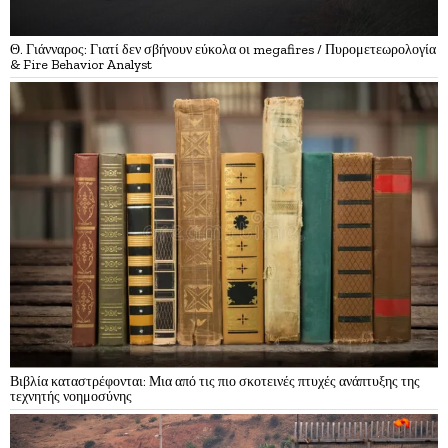
Θ. Γιάνναρος: Γιατί δεν σβήνουν εύκολα οι megafires / Πυρομετεωρολογία
& Fire Behavior Analyst
Βιβλία καταστρέφονται: Μια από τις πιο σκοτεινές πτυχές ανάπτυξης της
τεχνητής νοημοσύνης