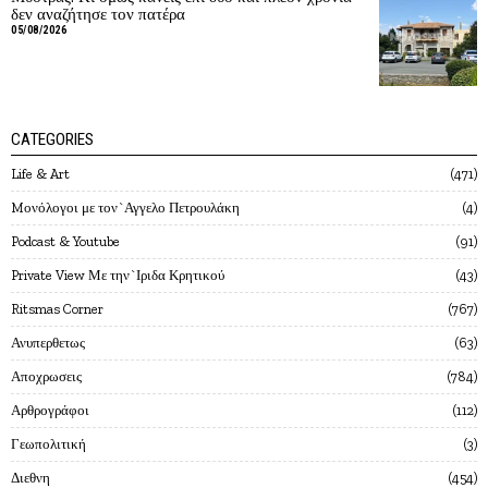
δεν αναζήτησε τον πατέρα
05/08/2026
CATEGORIES
Life & Art
471
Mονόλογοι με τον`Αγγελο Πετρουλάκη
4
Podcast & Youtube
91
Private View Με την`Ιριδα Κρητικού
43
Ritsmas Corner
767
Ανυπερθετως
63
Αποχρωσεις
784
Αρθρογράφοι
112
Γεωπολιτική
3
Διεθνη
454