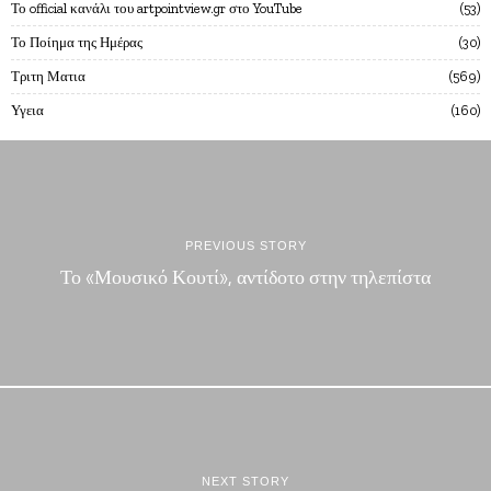
Το official κανάλι του artpointview.gr στο YouTube
53
Το Ποίημα της Ημέρας
30
Τριτη Ματια
569
Υγεια
160
PREVIOUS STORY
Το «Μουσικό Κουτί», αντίδοτο στην τηλεπίστα
NEXT STORY