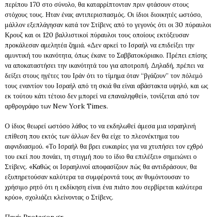
περίπου 170 στο σύνολο, θα καταρρίπτονταν πριν φτάσουν στους
στόχους τους. Ηταν ένας αντιπερισπασμός. Οι ίδιοι διοικητές ωστόσο,
μάλλον εξεπλάγησαν κατά τον Στίβενς από το γεγονός ότι οι 30 πύραυλοι
Κρουζ και οι 120 βαλλιστικοί πύραυλοι τους οποίους εκτόξευσαν
προκάλεσαν αμελητέα ζημιά. «Δεν αρκεί το Ισραήλ να επιδείξει την
αμυντική του ικανότητα, όπως έκανε το Σαββατοκύριακο. Πρέπει επίσης
να αποκαταστήσει την ικανότητά του για αποτροπή. Δηλαδή, πρέπει να
δείξει στους ηγέτες του Ιράν ότι το τίμημα όταν “βγάζουν” τον πόλεμό
τους εναντίον του Ισραήλ από τη σκιά θα είναι αβάστακτα υψηλό, και ως
εκ τούτου κάτι τέτοιο δεν μπορεί να επαναληφθεί», τονίζεται από τον
αρθρογράφο των New York Times.
Ο ίδιος θεωρεί ωστόσο λάθος το να εκδηλωθεί άμεσα μια ισραηλινή
επίθεση που εκτός των άλλων δεν θα είχε το πλεονέκτημα του
αιφνιδιασμού. «Το Ισραήλ θα βρει ευκαιρίες για να χτυπήσει τον εχθρό
του εκεί που πονάει, τη στιγμή που το ίδιο θα επιλέξει» σημειώνει ο
Στίβενς. «Καθώς οι Ισραηλινοί αποφασίζουν πώς θα αντιδράσουν, θα
εξυπηρετούσαν καλύτερα τα συμφέροντά τους αν θυμόντουσαν το
χρήσιμο ρητό ότι η εκδίκηση είναι ένα πιάτο που σερβίρεται καλύτερα
κρύο», σχολιάζει κλείνοντας ο Στίβενς.