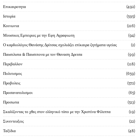
Επικαιροτητα
492
Ιστορία
595
Κοινωνια
216
Μουσικες Εμπειριες με την Εφη Αγραφιωτη
94
Ο καρδιολόγος Θανάσης Δρίτσας σχολιάζει επίκαιρα ζητήματα υγείας
2
Παυσιλυπα & Παυσιπονα με τον Θαναση Δριτσα
99
Περιβαλλον
118
Πολιτισμος
659
Προβολεις
572
Προσανατολισμοι
65
Προσωπα
513
Σκαλίζοντας το χθες στον ελληνικό τύπο με την Χριστίνα Φίλιππα
19
Συνεντευξεις
22
Ταξίδια
48