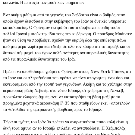
κοινωνία. Η επιτυχία των μυστικών υπηρεσιών
Ενα ακόμη μάθημα από το γεγονός του Σαββάτου είναι ο βαθμός στον
οποίο έχουν διεισδύσει στην κυβέρνηση του Ιράν οι δυτικές υπηρεσίες
κατασκοπείας. Ο Φρίντμαν εκτιμά ότι αυτό συμβαίνει επειδή τόσοι
πολλοί Ιρανοί μισούν την ίδια τους την κυβέρνηση. Ο πρόεδρος Μπάιντεν
ήταν σε θέση να προβλέψει σχεδόν την ακριβή ώρα της επίθεσης πάνω
από μια μέρα νωρίτερα και έδειξε σε όλο τον κόσμο ότι το Ισραήλ και οι
δυτικοί σύμμαχοί του έχουν πολύ ανώτερες αντιπυραυλικές δυνατότητες
από τις πυραυλικές δυνατότητες του Ιράν.
Πρέπει να υποθέσουμε, γράφει ο Φρίντμαν στους New York Times, ότι
το Ιράν και οι πληρεξούσιοι του πρέπει να είναι απογοητευμένοι όσο και
εκνευρισμένοι από την τροπή των γεγονότων. Ακόμη και το χτύπημα στην
αεροπορική βάση Νεβατίμ στο νότιο Ισραήλ, στην έρημο της Νεγκέβ,
προκάλεσε ελαφρές ζημιές αντί να καταστρέψει τη βάση μαζί με τα
προηγμένα μαχητικά αεροσκάφη F-35 που σταθμεύουν εκεί –αποτελούν
το «στολίδι» της αμερικανικής βοήθειας προς το Ισραήλ.
Τώρα οι ηγέτες του Ιράν θα πρέπει να αναρωτιούνται πόσο καλή είναι η
δική τους άμυνα αν το Ισραήλ επιλέξει να ανταποδώσει. Η Χεζμπολάχ
πρέπει να αναρωτιέται το ίδιο, τονίζεται στο άρθρο των New York