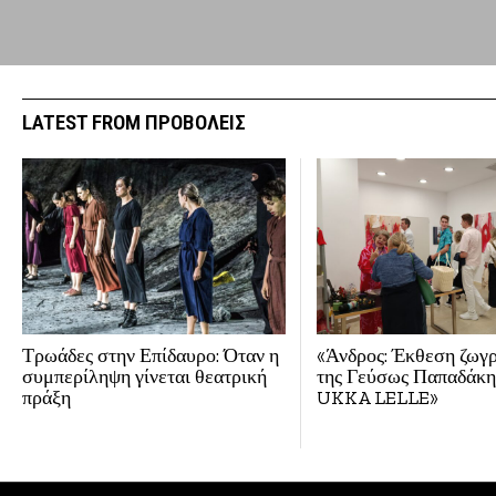
LATEST FROM ΠΡΟΒΟΛΕΙΣ
Τρωάδες στην Επίδαυρο: Όταν η
«Άνδρος: Έκθεση ζωγ
συμπερίληψη γίνεται θεατρική
της Γεύσως Παπαδάκη
πράξη
UKKA LELLE»