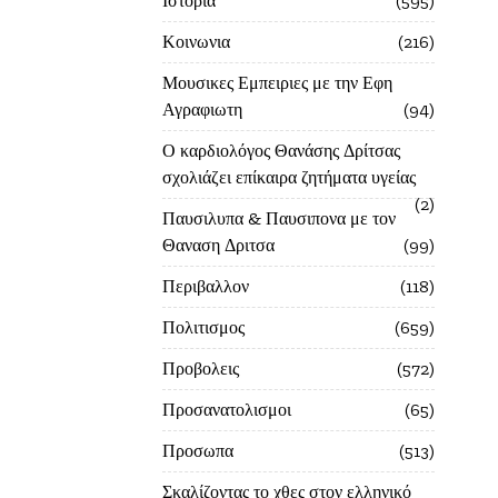
Ιστορία
595
Κοινωνια
216
Μουσικες Εμπειριες με την Εφη
Αγραφιωτη
94
Ο καρδιολόγος Θανάσης Δρίτσας
σχολιάζει επίκαιρα ζητήματα υγείας
2
Παυσιλυπα & Παυσιπονα με τον
Θαναση Δριτσα
99
Περιβαλλον
118
Πολιτισμος
659
Προβολεις
572
Προσανατολισμοι
65
Προσωπα
513
Σκαλίζοντας το χθες στον ελληνικό