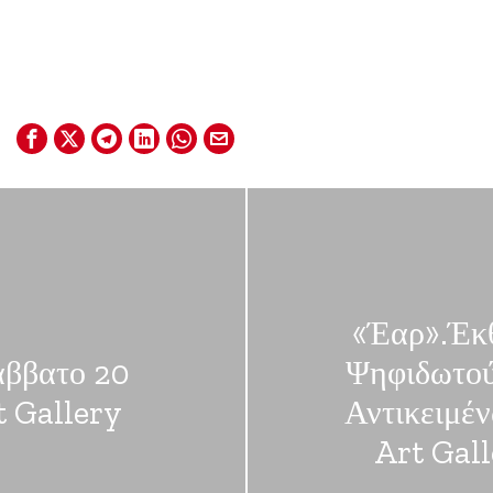
«Έαρ».Έκθ
άββατο 20
Ψηφιδωτού
t Gallery
Αντικειμέν
Art Gal