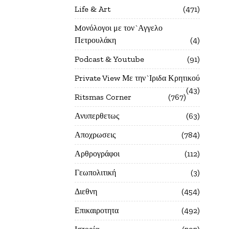
Life & Art
471
Mονόλογοι με τον`Αγγελο
Πετρουλάκη
4
Podcast & Youtube
91
Private View Με την`Ιριδα Κρητικού
43
Ritsmas Corner
767
Ανυπερθετως
63
Αποχρωσεις
784
Αρθρογράφοι
112
Γεωπολιτική
3
Διεθνη
454
Επικαιροτητα
492