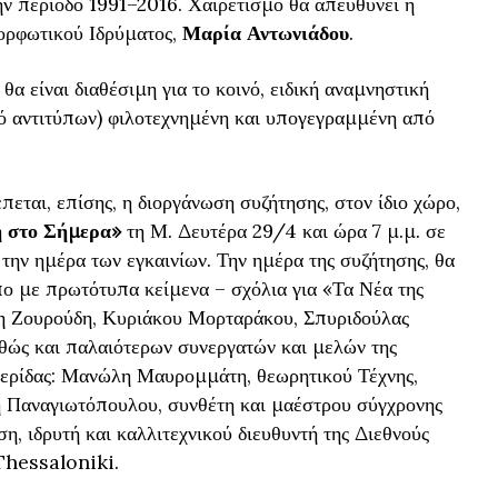
ην περίοδο 1991–2016. Χαιρετισμό θα απευθύνει η
ρφωτικού Ιδρύματος,
Μαρία Αντωνιάδου
.
θα είναι διαθέσιμη για το κοινό, ειδική αναμνηστική
ό αντιτύπων) φιλοτεχνημένη και υπογεγραμμένη από
εται, επίσης, η διοργάνωση συζήτησης, στον ίδιο χώρο,
η στο Σήμερα»
τη Μ. Δευτέρα 29/4 και ώρα 7 μ.μ. σε
την ημέρα των εγκαινίων. Την ημέρα της συζήτησης, θα
υπο με πρωτότυπα κείμενα – σχόλια για «Τα Νέα της
η Ζουρούδη, Κυριάκου Μορταράκου, Σπυριδούλας
θώς και παλαιότερων συνεργατών και μελών της
μερίδας: Μανώλη Μαυρομμάτη, θεωρητικού Τέχνης,
 Παναγιωτόπουλου, συνθέτη και μαέστρου σύγχρονης
, ιδρυτή και καλλιτεχνικού διευθυντή της Διεθνούς
Thessaloniki.