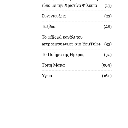
τύπο με την Χριστίνα Φίλιππα
19
Συνεντευξεις
22
Ταξίδια
48
Το official κανάλι του
artpointview.gr στο YouTube
53
Το Ποίημα της Ημέρας
30
Τριτη Ματια
569
Υγεια
160