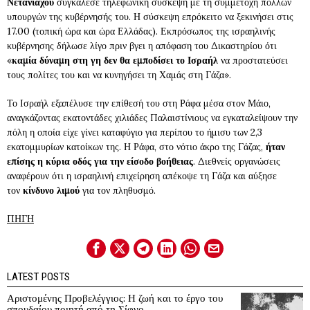
Νετανιάχου
συγκάλεσε τηλεφωνική σύσκεψη με τη συμμετοχή πολλών
υπουργών της κυβέρνησής του. Η σύσκεψη επρόκειτο να ξεκινήσει στις
17.00 (τοπική ώρα και ώρα Ελλάδας). Εκπρόσωπος της ισραηλινής
κυβέρνησης δήλωσε λίγο πριν βγει η απόφαση του Δικαστηρίου ότι
«
καμία δύναμη στη γη δεν θα εμποδίσει το Ισραήλ
να προστατεύσει
τους πολίτες του και να κυνηγήσει τη Χαμάς στη Γάζα».
Το Ισραήλ εξαπέλυσε την επίθεσή του στη Ράφα μέσα στον Μάιο,
αναγκάζοντας εκατοντάδες χιλιάδες Παλαιστίνιους να εγκαταλείψουν την
πόλη η οποία είχε γίνει καταφύγιο για περίπου το ήμισυ των 2,3
εκατομμυρίων κατοίκων της. Η Ράφα, στο νότιο άκρο της Γάζας,
ήταν
επίσης η κύρια οδός για την είσοδο βοήθειας
. Διεθνείς οργανώσεις
αναφέρουν ότι η ισραηλινή επιχείρηση απέκοψε τη Γάζα και αύξησε
τον
κίνδυνο λιμού
για τον πληθυσμό.
ΠΗΓΗ
LATEST POSTS
Αριστομένης Προβελέγγιος: Η ζωή και το έργο του
σπουδαίου ποιητή από τη Σίφνο