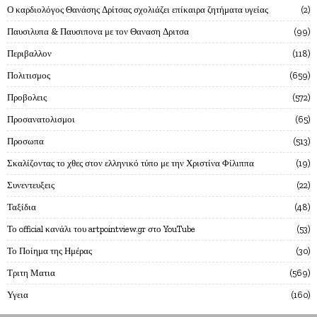
Ο καρδιολόγος Θανάσης Δρίτσας σχολιάζει επίκαιρα ζητήματα υγείας
2
Παυσιλυπα & Παυσιπονα με τον Θαναση Δριτσα
99
Περιβαλλον
118
Πολιτισμος
659
Προβολεις
572
Προσανατολισμοι
65
Προσωπα
513
Σκαλίζοντας το χθες στον ελληνικό τύπο με την Χριστίνα Φίλιππα
19
Συνεντευξεις
22
Ταξίδια
48
Το official κανάλι του artpointview.gr στο YouTube
53
Το Ποίημα της Ημέρας
30
Τριτη Ματια
569
Υγεια
160