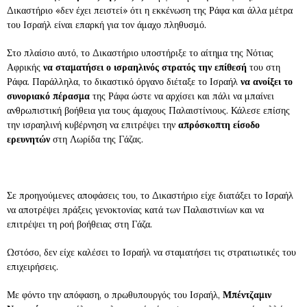
Δικαστήριο «δεν έχει πειστεί» ότι η εκκένωση της Ράφα και άλλα μέτρα
του Ισραήλ είναι επαρκή για τον άμαχο πληθυσμό.
Στο πλαίσιο αυτό, το Δικαστήριο υποστήριξε το αίτημα της Νότιας
Αφρικής
να σταματήσει ο ισραηλινός στρατός την επίθεσή
του στη
Ράφα. Παράλληλα, το δικαστικό όργανο διέταξε το Ισραήλ
να ανοίξει το
συνοριακό πέρασμα
της Ράφα ώστε να αρχίσει και πάλι να μπαίνει
ανθρωπιστική βοήθεια για τους άμαχους Παλαιστίνιους. Κάλεσε επίσης
την ισραηλινή κυβέρνηση να επιτρέψει την
απρόσκοπτη είσοδο
ερευνητών
στη Λωρίδα της Γάζας.
Σε προηγούμενες αποφάσεις του, το Δικαστήριο είχε διατάξει το Ισραήλ
να αποτρέψει πράξεις γενοκτονίας κατά των Παλαιστινίων και να
επιτρέψει τη ροή βοήθειας στη Γάζα.
Ωστόσο, δεν είχε καλέσει το Ισραήλ να σταματήσει τις στρατιωτικές του
επιχειρήσεις.
Με φόντο την απόφαση, ο πρωθυπουργός του Ισραήλ,
Μπέντζαμιν