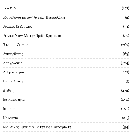
Life & Art
471
Mονόλογοι με τον`Αγγελο Πετρουλάκη
4
Podcast & Youtube
91
Private View Με την`Ιριδα Κρητικού
43
Ritsmas Corner
767
Ανυπερθετως
63
Αποχρωσεις
784
Αρθρογράφοι
112
Γεωπολιτική
3
Διεθνη
454
Επικαιροτητα
492
Ιστορία
595
Κοινωνια
215
Μουσικες Εμπειριες με την Εφη Αγραφιωτη
94