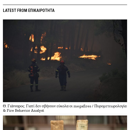
LATEST FROM ΕΠΙΚΑΙΡΟΤΗΤΑ
Θ. Γιάνναρος: Γιατί δεν σβήνουν εύκολα οι megafires / Πυρομετεωρολογία
& Fire Behavior Analyst