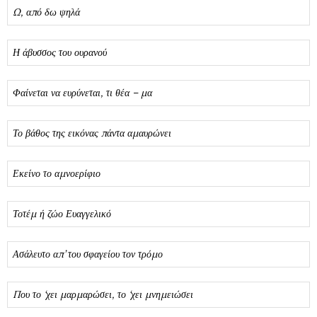
Ω, από δω ψηλά
Η άβυσσος του ουρανού
Φαίνεται να ευρύνεται, τι θέα – μα
Το βάθος της εικόνας πάντα αμαυρώνει
Εκείνο το αμνοερίφιο
Τοτέμ ή ζώο Ευαγγελικό
Ασάλευτο απ’ του σφαγείου τον τρόμο
Που το ‘χει μαρμαρώσει, το ‘χει μνημειώσει