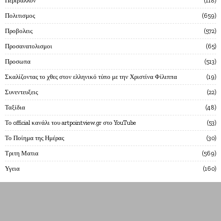
Περιβαλλον
118
Πολιτισμος
659
Προβολεις
572
Προσανατολισμοι
65
Προσωπα
513
Σκαλίζοντας το χθες στον ελληνικό τύπο με την Χριστίνα Φίλιππα
19
Συνεντευξεις
22
Ταξίδια
48
Το official κανάλι του artpointview.gr στο YouTube
53
Το Ποίημα της Ημέρας
30
Τριτη Ματια
569
Υγεια
160