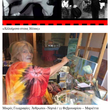
«Αλλοίμονο στους Nέους»
Μικρές Γεωγραφίες: Άνθρωποι–Νησιά / 11 Φεβρουαρίου – Μαριέττα