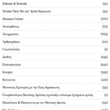
Podcast & Youtube
91
Private View Με την`Ιριδα Κρητικού
43
Ritsmas Corner
767
Ανυπερθετως
63
Αποχρωσεις
784
Αρθρογράφοι
112
Γεωπολιτική
3
Διεθνη
454
Επικαιροτητα
492
Ιστορία
595
Κοινωνια
216
Μουσικες Εμπειριες με την Εφη Αγραφιωτη
94
Ο καρδιολόγος Θανάσης Δρίτσας σχολιάζει επίκαιρα ζητήματα υγείας
2
Παυσιλυπα & Παυσιπονα με τον Θαναση Δριτσα
99