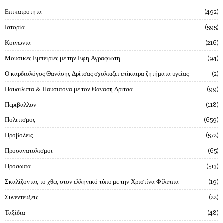
Επικαιροτητα
492
Ιστορία
595
Κοινωνια
216
Μουσικες Εμπειριες με την Εφη Αγραφιωτη
94
Ο καρδιολόγος Θανάσης Δρίτσας σχολιάζει επίκαιρα ζητήματα υγείας
2
Παυσιλυπα & Παυσιπονα με τον Θαναση Δριτσα
99
Περιβαλλον
118
Πολιτισμος
659
Προβολεις
572
Προσανατολισμοι
65
Προσωπα
513
Σκαλίζοντας το χθες στον ελληνικό τύπο με την Χριστίνα Φίλιππα
19
Συνεντευξεις
22
Ταξίδια
48