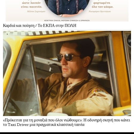
Καρδιά και ποίηση / Το ΕΚΠΑ στην ΠΟΛΗ
«Πρόκειται για τη μοναξιά που όλοι νιώθουμε»: Η οδυνηρή σκηνή που κάνει
το Taxi Driver μια πραγματικά κλασσική ταινία