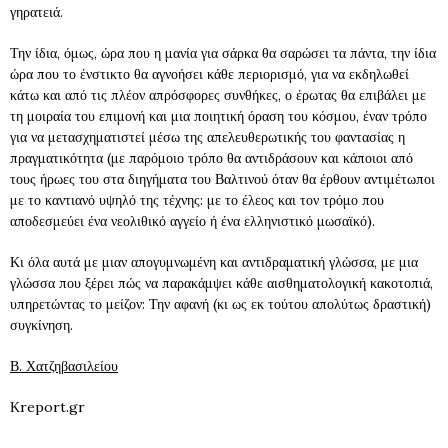
γηρατειά.
Την ίδια, όμως, ώρα που η μανία για σάρκα θα σαρώσει τα πάντα, την ίδια
ώρα που το ένστικτο θα αγνοήσει κάθε περιορισμό, για να εκδηλωθεί
κάτω και από τις πλέον απρόσφορες συνθήκες, ο έρωτας θα επιβάλει με
τη μοιραία του επιμονή και μια ποιητική όραση του κόσμου, έναν τρόπο
για να μετασχηματιστεί μέσω της απελευθερωτικής του φαντασίας η
πραγματικότητα (με παρόμοιο τρόπο θα αντιδράσουν και κάποιοι από
τους ήρωες του στα διηγήματα του Βαλτινού όταν θα έρθουν αντιμέτωποι
με το καντιανό υψηλό της τέχνης: με το έλεος και τον τρόμο που
αποδεσμεύει ένα νεολιθικό αγγείο ή ένα ελληνιστικό μωσαϊκό).
Κι όλα αυτά με μιαν απογυμνωμένη και αντιδραματική γλώσσα, με μια
γλώσσα που ξέρει πώς να παρακάμψει κάθε αισθηματολογική κακοτοπιά,
υπηρετώντας το μείζον: Την αφανή (κι ως εκ τούτου απολύτως δραστική)
συγκίνηση.
Β. Χατζηβασιλείου
Κreport.gr