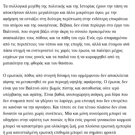
Τα συλλογικά μεγέθη της πολιτικής και της Ιστορίας έχουν την τάση να
αποκτήσουν άλλοτε μεγαλύτερο και άλλο μικρότερο όγκο, με την
αφήγηση να εστιάζει στη δεύτερη περίπτωση στην ενδότερη επικράτεια
του ατόμου και της οικογένειας. Βέβαια, δεν είναι περίεργο στο έργο του
Βαλτινού, που συχνά βάζει στην άκρη το σύνολο προκειμένου να
ανασκαλέψει τους πόθους και τα πάθη του εγώ: Ενός εγώ σπαραγμένου
από τις περιπέτειες του τόπου και της εποχής του, αλλά και έτοιμου ανά
πάσα στιγμή να ενστερνιστεί τις χαρές του έρωτα, να παλέψει μέχρις
εσχάτων για τους γονείς και τα παιδιά του ή να κυριαρχηθεί από τη
ματαιότητα της φθοράς και του θανάτου.
Ο ερωτικός πόθος από στυγνή δύναμη του ορμέμφυτου δεν αποκλείεται
αίφνης να μετακινηθεί σε μια περιοχή υψηλής αφαίρεσης. Ο έρωτας δεν
είναι για τον Βαλτινό ούτε βωμός πίστης και αυτοθυσίας ούτε ιερό
υπέρβασης και αγάπης. Είναι βαθιά, ανυποχώρητη ανάγκη, μια δίψα που
δεν σταματά ποτέ να γδέρνει το λαρύγγι, μια επιταγή που δεν επιτρέπει
σε κανέναν να την αγνοήσει. Και τίποτε σε ένα τέτοιο πλαίσιο δεν είναι
δυνατόν να μείνει χωρίς συνέπειες. Μία και μόνη συνεύρεση μπορεί να
οδηγήσει στην υψίστη των ποινών, η θέα ενός γυμνού γυναικείου κορμιού
μπορεί να καταστρέψει μια ολόκληρη ζωή, μια πλούσια ερωτική εμπειρία
ή μια κατεσταλμένη ερωτική επιθυμία μπορεί να σημάνει φρικτά