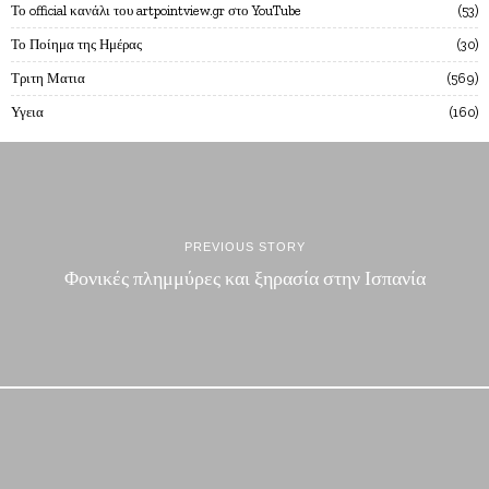
Το official κανάλι του artpointview.gr στο YouTube
53
Το Ποίημα της Ημέρας
30
Τριτη Ματια
569
Υγεια
160
PREVIOUS STORY
Φονικές πλημμύρες και ξηρασία στην Ισπανία