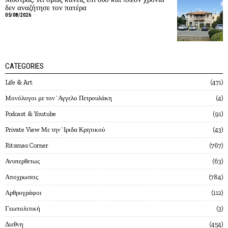
δεν αναζήτησε τον πατέρα
05/08/2026
CATEGORIES
Life & Art
471
Mονόλογοι με τον`Αγγελο Πετρουλάκη
4
Podcast & Youtube
91
Private View Με την`Ιριδα Κρητικού
43
Ritsmas Corner
767
Ανυπερθετως
63
Αποχρωσεις
784
Αρθρογράφοι
112
Γεωπολιτική
3
Διεθνη
454