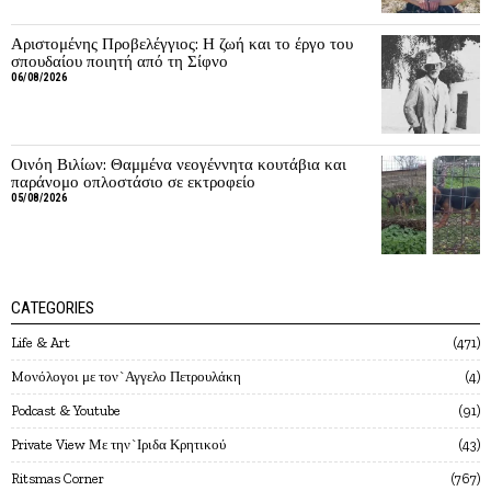
Αριστομένης Προβελέγγιος: Η ζωή και το έργο του
σπουδαίου ποιητή από τη Σίφνο
06/08/2026
Οινόη Βιλίων: Θαμμένα νεογέννητα κουτάβια και
παράνομο οπλοστάσιο σε εκτροφείο
05/08/2026
CATEGORIES
Life & Art
471
Mονόλογοι με τον`Αγγελο Πετρουλάκη
4
Podcast & Youtube
91
Private View Με την`Ιριδα Κρητικού
43
Ritsmas Corner
767