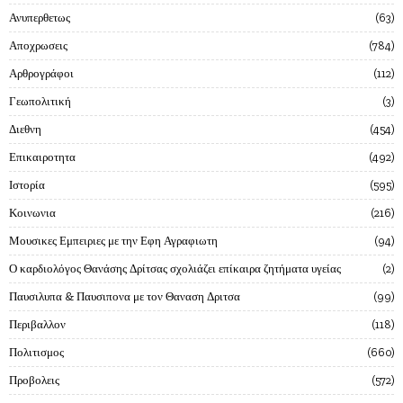
Ανυπερθετως
63
Αποχρωσεις
784
Αρθρογράφοι
112
Γεωπολιτική
3
Διεθνη
454
Επικαιροτητα
492
Ιστορία
595
Κοινωνια
216
Μουσικες Εμπειριες με την Εφη Αγραφιωτη
94
Ο καρδιολόγος Θανάσης Δρίτσας σχολιάζει επίκαιρα ζητήματα υγείας
2
Παυσιλυπα & Παυσιπονα με τον Θαναση Δριτσα
99
Περιβαλλον
118
Πολιτισμος
660
Προβολεις
572