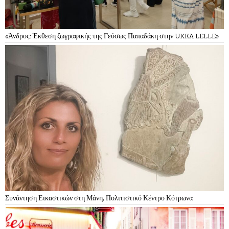
«Άνδρος: Έκθεση ζωγραφικής της Γεύσως Παπαδάκη στην UKKA LELLE»
Συνάντηση Εικαστικών στη Μάνη, Πολιτιστικό Κέντρο Κότρωνα