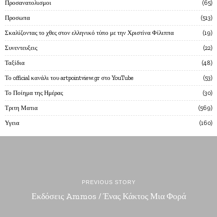
Προσανατολισμοι
65
Προσωπα
513
Σκαλίζοντας το χθες στον ελληνικό τύπο με την Χριστίνα Φίλιππα
19
Συνεντευξεις
22
Ταξίδια
48
Το official κανάλι του artpointview.gr στο YouTube
53
Το Ποίημα της Ημέρας
30
Τριτη Ματια
569
Υγεια
160
PREVIOUS STORY
Εκδόσεις Ammos / Ένας Κάκτος Μια Φορά