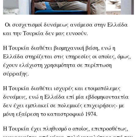
Οι συσχετισµοί δυνάµεως ανάµεσα στην Ελλάδα
και την Τουρκία δεν µας ευνοούν.
Η Τουρκία διαθέτει βιοµηχανική βάση, ενώ η
Ελλάδα στηρίζεται στις υπηρεσίες οι οποίες, όµως,
έχουν ελάχιστη χρησιµότητα σε περίπτωση
σύρραξης.
Η Τουρκία διαθέτει ισχυρές και ετοιµοπόλεµες
δυνάµεις, ενώ η Ελλάδα επί µία εβδοµηκονταετία
δεν έχει εµπλακεί σε πολεµικές επιχειρήσεις- µε
µόνη εξαίρεση το καταστροφικό 1974.
Η Τουρκία έχει πληθυσµό ο οποίος, επιπροσθέτως,
κυριαρχείται από νέους, πολύ µεγαλύτερο από τον