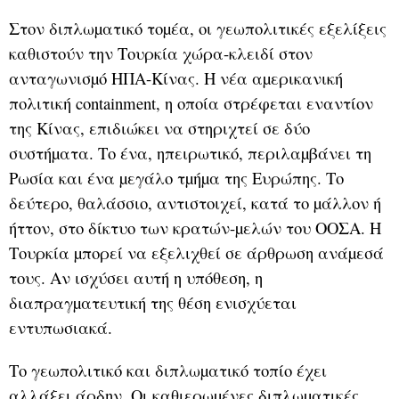
Στον διπλωµατικό τοµέα, οι γεωπολιτικές εξελίξεις
καθιστούν την Τουρκία χώρα-κλειδί στον
ανταγωνισµό ΗΠΑ-Κίνας. Η νέα αµερικανική
πολιτική containment, η οποία στρέφεται εναντίον
της Κίνας, επιδιώκει να στηριχτεί σε δύο
συστήµατα. Το ένα, ηπειρωτικό, περιλαµβάνει τη
Ρωσία και ένα µεγάλο τµήµα της Ευρώπης. Το
δεύτερο, θαλάσσιο, αντιστοιχεί, κατά το µάλλον ή
ήττον, στο δίκτυο των κρατών-µελών του ΟΟΣΑ. Η
Τουρκία µπορεί να εξελιχθεί σε άρθρωση ανάµεσά
τους. Αν ισχύσει αυτή η υπόθεση, η
διαπραγµατευτική της θέση ενισχύεται
εντυπωσιακά.
Το γεωπολιτικό και διπλωµατικό τοπίο έχει
αλλάξει άρδην. Οι καθιερωµένες διπλωµατικές