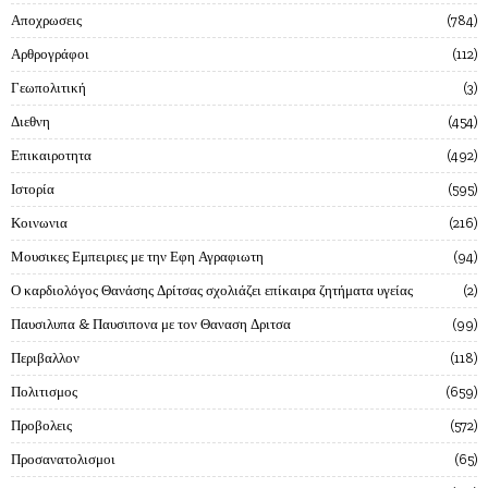
Αποχρωσεις
784
Αρθρογράφοι
112
Γεωπολιτική
3
Διεθνη
454
Επικαιροτητα
492
Ιστορία
595
Κοινωνια
216
Μουσικες Εμπειριες με την Εφη Αγραφιωτη
94
Ο καρδιολόγος Θανάσης Δρίτσας σχολιάζει επίκαιρα ζητήματα υγείας
2
Παυσιλυπα & Παυσιπονα με τον Θαναση Δριτσα
99
Περιβαλλον
118
Πολιτισμος
659
Προβολεις
572
Προσανατολισμοι
65