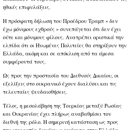
ηθικές επιφυλάξεις.
Η πρόσφατη δήλωση του Προέδρου Τραµπ « δεν
έχω µόνιµους εχθρούς » συνεπάγεται ότι δεν έχει
ούτε και µόνιµους φίλους. Ανατρέπει οριστικά την
ελπίδα ότι οι Ηνωµένες Πολιτείες θα στηρίξουν την
Ελλάδα, ακόµη και σε απόκλιση από τα άµεσα
συµφέροντά τους.
Ως προς την προστασία του Διεθνούς Δικαίου, οι
εξελίξεις στο ουκρανικό έχουν διαλύσει και τις
τελευταίες ψευδαισθήσεις.
Τέλος, η µεσολάβηση της Τουρκίας µεταξύ Ρωσίας
και Ουκρανίας έχει πλήρως αναβαθµίσει τον
διεθνή της ρόλο. Η σηµερινή κατάσταση ως προς
την ισορροπία δυνάµεως ανάµεσα στην Ελλάδα