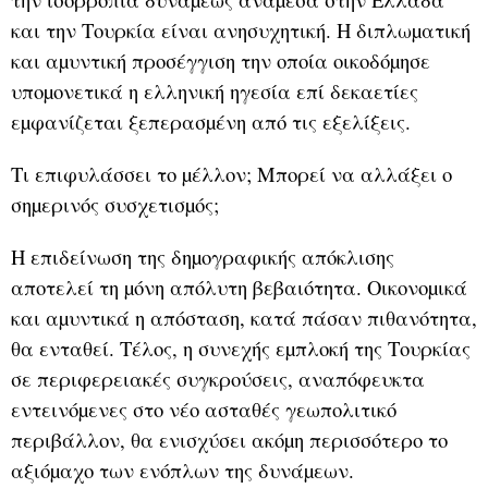
και την Τουρκία είναι ανησυχητική. Η διπλωµατική
και αµυντική προσέγγιση την οποία οικοδόµησε
υποµονετικά η ελληνική ηγεσία επί δεκαετίες
εµφανίζεται ξεπερασµένη από τις εξελίξεις.
Τι επιφυλάσσει το µέλλον; Μπορεί να αλλάξει ο
σηµερινός συσχετισµός;
Η επιδείνωση της δηµογραφικής απόκλισης
αποτελεί τη µόνη απόλυτη βεβαιότητα. Οικονοµικά
και αµυντικά η απόσταση, κατά πάσαν πιθανότητα,
θα ενταθεί. Τέλος, η συνεχής εµπλοκή της Τουρκίας
σε περιφερειακές συγκρούσεις, αναπόφευκτα
εντεινόµενες στο νέο ασταθές γεωπολιτικό
περιβάλλον, θα ενισχύσει ακόµη περισσότερο το
αξιόµαχο των ενόπλων της δυνάµεων.