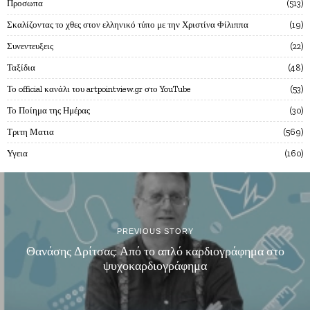
Προσωπα
513
Σκαλίζοντας το χθες στον ελληνικό τύπο με την Χριστίνα Φίλιππα
19
Συνεντευξεις
22
Ταξίδια
48
Το official κανάλι του artpointview.gr στο YouTube
53
Το Ποίημα της Ημέρας
30
Τριτη Ματια
569
Υγεια
160
PREVIOUS STORY
Θανάσης Δρίτσας: Από το απλό καρδιογράφημα στο
ψυχοκαρδιογράφημα