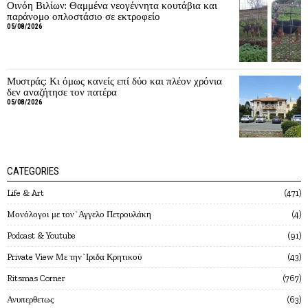
Οινόη Βιλίων: Θαμμένα νεογέννητα κουτάβια και
παράνομο οπλοστάσιο σε εκτροφείο
05/08/2026
Μυστράς: Κι όμως κανείς επί δύο και πλέον χρόνια
δεν αναζήτησε τον πατέρα
05/08/2026
CATEGORIES
Life & Art
471
Mονόλογοι με τον`Αγγελο Πετρουλάκη
4
Podcast & Youtube
91
Private View Με την`Ιριδα Κρητικού
43
Ritsmas Corner
767
Ανυπερθετως
63