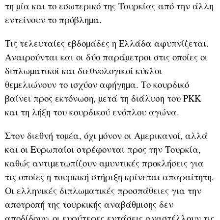
τη µία και το εσωτερικό της Τουρκίας από την άλλη
εντείνουν το πρόβληµα.
Τις τελευταίες εβδοµάδες η Ελλάδα αφυπνίζεται.
Αναιρούνται και οι δύο παράµετροι στις οποίες οι
διπλωµατικοί και διεθνολογικοί κύκλοι
θεµελιώνουν το ισχύον αφήγηµα. Το κουρδικό
βαίνει προς εκτόνωση, µετά τη διάλυση του PKK
και τη λήξη του κουρδικού ενόπλου αγώνα.
Στον διεθνή τοµέα, όχι µόνον οι Αµερικανοί, αλλά
και οι Ευρωπαίοι στρέφονται προς την Τουρκία,
καθώς αντιµετωπίζουν αµυντικές προκλήσεις για
τις οποίες η τουρκική στήριξη κρίνεται απαραίτητη.
Οι ελληνικές διπλωµατικές προσπάθειες για την
αποτροπή της τουρκικής αναβάθµισης δεν
αποδίδουν· οι ευρύτερες εντάσεις αναστέλλουν τις