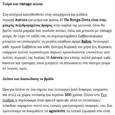
Γεύμα και vintage ψώνια
Στη συνέχεια κατευθυνθείτε στην ανερχόμενη και μοδάτη
περιοχή
Aurora
για γεύμα και ψώνια. H
Via Borga Dora είναι ένας
μακρύς πεζοδρομημένος δρόμος
στην καρδιά της γειτονιάς όπου θα
βρείτε πολλά μαγαζιά που πουλούν αντίκες όπως και μπουτίκ με vintage
ρούχα. Αν τύχει το ταξίδι σας να συμπεριλαμβάνει Σαββατοκύριακα
μπορείτε να επισκεφτείτε τη μεγάλη υπαίθρια αγορά
Balon.
Λειτουργεί
κάθε πρωινό Σαββάτου και κάθε δεύτερη Κυριακή του μήνα (τις Κυριακές
υπάρχουν πολλοί περισσότεροι πάγκοι) προσελκύοντας επισκέπτες από
πολλές περιοχές της Ιταλίας. H
Aurora
έχει επίσης πολλά χαλαρά, cafe,
bistrot και τρατορίες όπου μπορείτε να απολαύσετε ένα νόστιμο γεύμα
σε λογικές τιμές.
Δείπνο και διασκέδαση το βράδυ
Ώρα για δείπνο σε ένα σημείο που λειτουργεί (υπό διάφορες ονομασίες
και στιλ) ως χώρος εστίασης για περίπου
500
χρόνια. Πλέον στο
Tre
Galline
η ατμόσφαιρα είναι αρκετά upscale αλλά το εστιατόριο/
winebar παραμένει πιστό στις τοπικές γαστρονομικές αναφορές του. Σας
προτείνουμε να δοκιμάσετε τα
agnolotti
, τα τοπικά ζυμαρικά που είναι