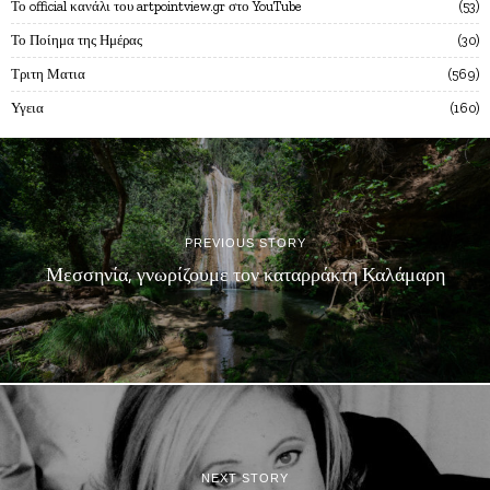
Το official κανάλι του artpointview.gr στο YouTube
53
Το Ποίημα της Ημέρας
30
Τριτη Ματια
569
Υγεια
160
PREVIOUS STORY
Μεσσηνία, γνωρίζουμε τον καταρράκτη Καλάμαρη
NEXT STORY