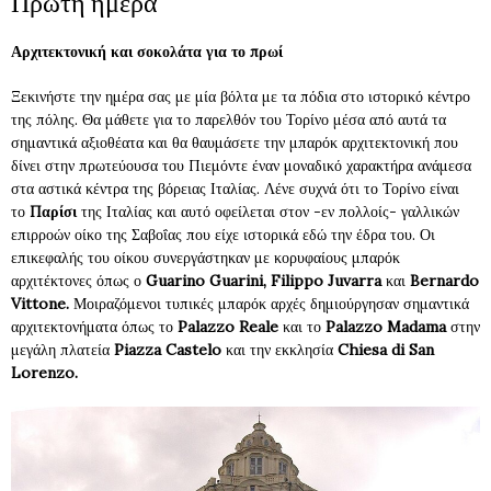
Πρώτη ημέρα
Αρχιτεκτονική και σοκολάτα για το πρωί
Ξεκινήστε την ημέρα σας με μία βόλτα με τα πόδια στο ιστορικό κέντρο
της πόλης. Θα μάθετε για το παρελθόν του Τορίνο μέσα από αυτά τα
σημαντικά αξιοθέατα και θα θαυμάσετε την μπαρόκ αρχιτεκτονική που
δίνει στην πρωτεύουσα του Πιεμόντε έναν μοναδικό χαρακτήρα ανάμεσα
στα αστικά κέντρα της βόρειας Ιταλίας. Λένε συχνά ότι το Τορίνο είναι
το
Παρίσι
της Ιταλίας και αυτό οφείλεται στον -εν πολλοίς- γαλλικών
επιρροών οίκο της Σαβοΐας που είχε ιστορικά εδώ την έδρα του. Οι
επικεφαλής του οίκου συνεργάστηκαν με κορυφαίους μπαρόκ
αρχιτέκτονες όπως ο
Guarino Guarini, Filippo Juvarra
και
Bernardo
Vittone.
Μοιραζόμενοι τυπικές μπαρόκ αρχές δημιούργησαν σημαντικά
αρχιτεκτονήματα όπως το
Palazzo Reale
και το
Palazzo Madama
στην
μεγάλη πλατεία
Piazza Castelo
και την εκκλησία
Chiesa di San
Lorenzo.