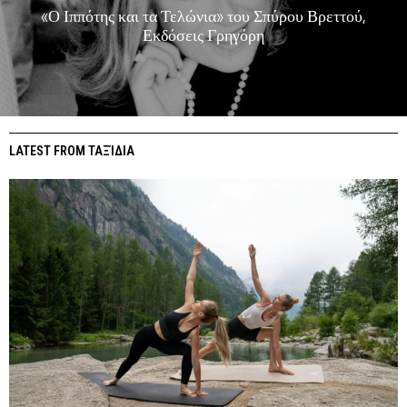
«Ο Ιππότης και τα Τελώνια» του Σπύρου Βρεττού,
Εκδόσεις Γρηγόρη
LATEST FROM ΤΑΞΊΔΙΑ