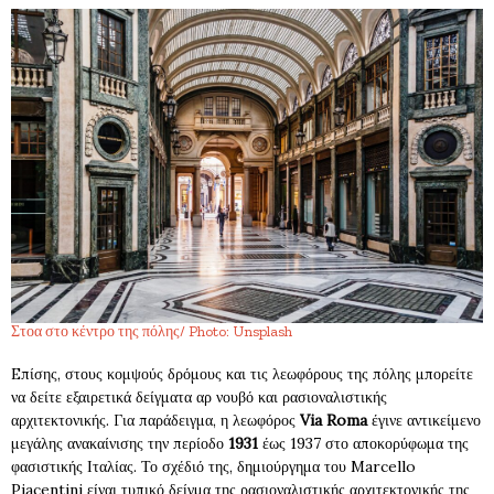
Στοα στο κέντρο της πόλης/ Photo: Unsplash
Eπίσης, στους κομψούς δρόμους και τις λεωφόρους της πόλης μπορείτε
να δείτε εξαιρετικά δείγματα αρ νουβό και ρασιοναλιστικής
αρχιτεκτονικής. Για παράδειγμα, η λεωφόρος
Via Roma
έγινε αντικείμενο
μεγάλης ανακαίνισης την περίοδο
1931
έως 1937 στο αποκορύφωμα της
φασιστικής Ιταλίας. Το σχέδιό της, δημιούργημα του Marcello
Piacentini είναι τυπικό δείγμα της ρασιοναλιστικής αρχιτεκτονικής της