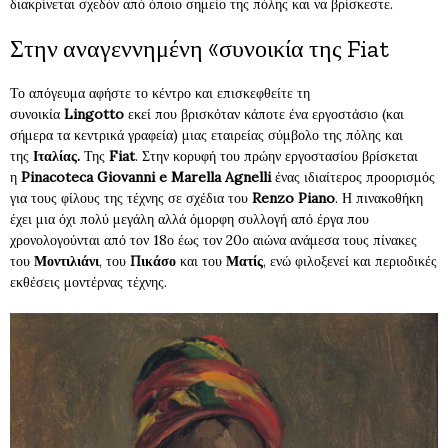
διακρίνεται σχεδόν από όποιο σημείο της πόλης και να βρίσκεστε.
Στην αναγεννημένη «συνοικία της Fiat
Το απόγευμα αφήστε το κέντρο και επισκεφθείτε τη
συνοικία
Lingotto
εκεί που βρισκόταν κάποτε ένα εργοστάσιο (και
σήμερα τα κεντρικά γραφεία) μιας εταιρείας σύμβολο της πόλης και
της
Ιταλίας.
Της
Fiat
. Στην κορυφή του πρώην εργοστασίου βρίσκεται
η
Pinacoteca Giovanni e Marella Agnelli
ένας ιδιαίτερος προορισμός
για τους φίλους της τέχνης σε σχέδια του
Renzo Piano
. Η πινακοθήκη
έχει μια όχι πολύ μεγάλη αλλά όμορφη συλλογή από έργα που
χρονολογούνται από τον 18ο έως τον 20ο αιώνα ανάμεσα τους πίνακες
του
Μοντιλιάνι
, του
Πικάσο
και του
Ματίς
, ενώ φιλοξενεί και περιοδικές
εκθέσεις μοντέρνας τέχνης.