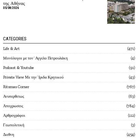
της Αθήνας
05/08/2026
CATEGORIES
Life & Art
471
Mονόλογοι με τον`Αγγελο Πετρουλάκη
4
Podcast & Youtube
91
Private View Με την`Ιριδα Κρητικού
43
Ritsmas Corner
767
Ανυπερθετως
63
Αποχρωσεις
784
Αρθρογράφοι
112
Γεωπολιτική
3
Διεθνη
454