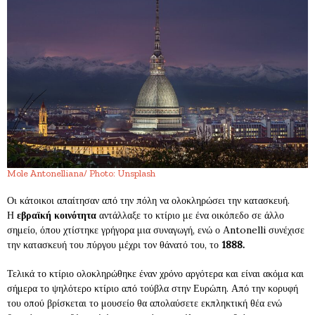
Mole Antonelliana/ Photo: Unsplash
Οι κάτοικοι απαίτησαν από την πόλη να ολοκληρώσει την κατασκευή.
Η
εβραϊκή κοινότητα
αντάλλαξε το κτίριο με ένα οικόπεδο σε άλλο
σημείο, όπου χτίστηκε γρήγορα μια συναγωγή, ενώ ο Αntonelli συνέχισε
την κατασκευή του πύργου μέχρι τον θάνατό του, το
1888.
Τελικά το κτίριο ολοκληρώθηκε έναν χρόνο αργότερα και είναι ακόμα και
σήμερα το ψηλότερο κτίριο από τούβλα στην Ευρώπη. Από την κορυφή
του οπού βρίσκεται το μουσείο θα απολαύσετε εκπληκτική θέα ενώ