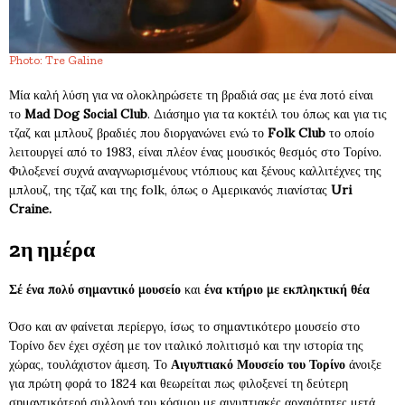
Photo: Tre Galine
Μία καλή λύση για να ολοκληρώσετε τη βραδιά σας με ένα ποτό είναι
το
Mad Dog Sοcial Club
. Διάσημο για τα κοκτέιλ του όπως και για τις
τζαζ και μπλουζ βραδιές που διοργανώνει ενώ το
Folk Club
το οποίο
λειτουργεί από το 1983, είναι πλέον ένας μουσικός θεσμός στο Τορίνο.
Φιλοξενεί συχνά αναγνωρισμένους ντόπιους και ξένους καλλιτέχνες της
μπλουζ, της τζαζ και της folk, όπως ο Αμερικανός πιανίστας
Uri
Craine.
2η ημέρα
Σέ ένα πολύ σημαντικό μουσείο
και
ένα κτήριο με εκπληκτική θέα
Όσο και αν φαίνεται περίεργο, ίσως το σημαντικότερο μουσείο στο
Τορίνο δεν έχει σχέση με τον ιταλικό πολιτισμό και την ιστορία της
χώρας, τουλάχιστον άμεση. Το
Αιγυπτιακό Μουσείο του Τορίνο
άνοιξε
για πρώτη φορά το 1824 και θεωρείται πως φιλοξενεί τη δεύτερη
σημαντικότερή συλλογή του κόσμου με αιγυπτιακές αρχαιότητες μετά