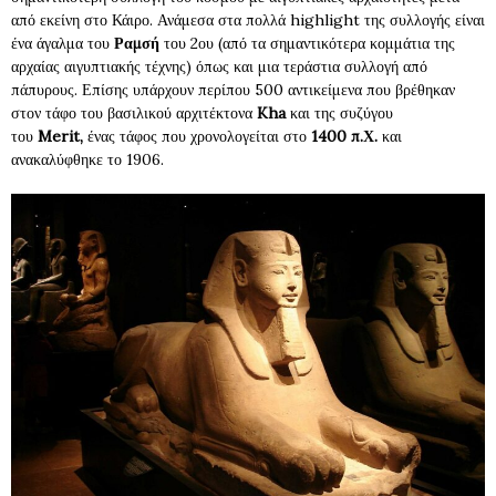
από εκείνη στο Κάιρο. Ανάμεσα στα πολλά highlight της συλλογής είναι
ένα άγαλμα του
Ραμσή
του 2ου (από τα σημαντικότερα κομμάτια της
αρχαίας αιγυπτιακής τέχνης) όπως και μια τεράστια συλλογή από
πάπυρους. Επίσης υπάρχουν περίπου 500 αντικείμενα που βρέθηκαν
στον τάφο του βασιλικού αρχιτέκτονα
Kha
και της συζύγου
του
Merit,
ένας τάφος που χρονολογείται στο
1400 π.Χ.
και
ανακαλύφθηκε το 1906.