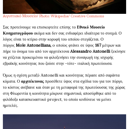
Aιγυπτιακό Μουσείο/ Photo: Wikipedia/ Creative Commons
Σας προτείνουμε να επισκεφτείτε επίσης το
Εθνικό Μουσείο
Κινηματογράφου
ακόμα και δεν σας ενδιαφέρει ιδιαίτερα το σινεμά. Ο
λόγος είναι το κτίριο στην κορυφή του οποίου στεγάζεται. O
πύργος
Mole Antonelliana,
o οποίος φτάνει σε ύψος
167
μέτρων και
πήρε το όνομα του από τον αρχιτέκτονα
Alessandro Antonelli
ξεκίνησε
να χτίζεται προκειμένου να φιλοξενήσει την συναγωγή της ισχυρής
εβραϊκής κοινότητας που ζούσε στην -τότε- ιταλική πρωτεύουσα.
Όμως η σχέση μεταξύ Αntonelli και κοινότητας πέρασε από σαράντα
κύματα. Ο
αρχιτέκτονας
προσέθετε ύψος στα σχέδια του για τον πύργο,
το κόστος ανέβαινε και όταν με τη μεταφορά της πρωτεύουσας της χώρας
στη Φλωρεντία η κοινότητα μίκρυνε σημαντικά, αποσύρθηκε από το
φιλόδοξο κατασκευαστικό project, το οποίο κινδύνευε να μείνει
ημιτελές.