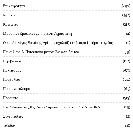
Επικαιροτητα
492
Ιστορία
595
Κοινωνια
215
Μουσικες Εμπειριες με την Εφη Αγραφιωτη
94
Ο καρδιολόγος Θανάσης Δρίτσας σχολιάζει επίκαιρα ζητήματα υγείας
2
Παυσιλυπα & Παυσιπονα με τον Θαναση Δριτσα
99
Περιβαλλον
118
Πολιτισμος
659
Προβολεις
572
Προσανατολισμοι
65
Προσωπα
513
Σκαλίζοντας το χθες στον ελληνικό τύπο με την Χριστίνα Φίλιππα
19
Συνεντευξεις
22
Ταξίδια
48