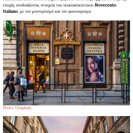
εποχής συνδυάζοντας στοιχεία του νεοκλασικίστικου
Novecento
Italiano
, με τον μοντερνισμό και τον φουτουρισμό.
Photo: Unsplash