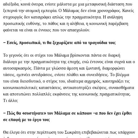
αδιέξοδα, κοινά όνειρα, ενίοτε μάλιστα με μια μεταφυσική διάσταση που
ξεπερνά την ατομική εμπειρία. Ο Μάλαμας δεν είναι χρονογράφος. Κανείς
στιχουργός δεν καταγράφει απλώς την πραγματικότητα. Η ανάληψη
προσωπικής ευθύνης, το πάθος και η αλήθεια, η κοινωνική παρέμβαση
φαίνεται να είναι οι έννοιες που τον απασχολούν.
– Εσείς, προσωπικά, τι θα ξεχωρίζατε από τα τραγούδια του;
Το γεγονός ότι οι στίχοι του Μάλαμα βρίσκονται πάντα σε διαρκή
διάλογο με την πραγματικότητα της εποχής, ενώ έντονος είναι συχνά και ο
αυτοσαρκασμός. Πάντα με γλώσσα άμεση και ζωντανή, διαμορφώνει
τάσεις, εμπνέει αντιδράσεις, ενίοτε πλάθει και συνειδήσεις. Το βλέμμα
του είναι διεισδυτικό, ο στίχος του, ιδιαίτερα αιχμηρός, καυτηριάζει τις
κοινωνικοπολιτικές καταστάσεις, αντικατοπτρίζει σκέψεις, συναισθήματα
και αποτυπώνει πολλαπλές εκφάνσεις της κοινωνικής πραγματικότητας.
Τι άλλο;
– Πώς θα «συστήνατε» τον Μάλαμα σε κάποιον -α που δεν έχει έρθει
σε επαφή με το έργο του;
Θα έλεγα ότι στην περίπτωση του Σωκράτη επιβεβαιώνεται πως υπάρχουν