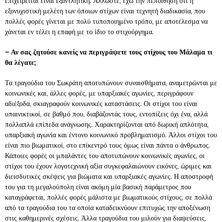
επιχειρείται είναι εξαντλητική. Άλλωστε, έχω την πεποίθηση ότι η
εξονυχιστική μελέτη των όποιων στίχων είναι τεχνητή διαδικασία, που
πολλές φορές γίνεται με πολύ τυποποιημένο τρόπο, με αποτέλεσμα να
χάνεται εν τέλει η επαφή με το ίδιο το στιχούργημα.
– Αν σας ζητούσε κανείς να περιγράψετε τους στίχους του Μάλαμα τι
θα λέγατε;
Τα τραγούδια του Σωκράτη αποτυπώνουν συναισθήματα, αναμετρώνται με
κοινωνικές και, άλλες φορές, με υπαρξιακές αγωνίες, περιγράφουν
αδιέξοδα, σκιαγραφούν κοινωνικές καταστάσεις. Οι στίχοι του είναι
υπαινικτικοί, σε βαθμό που, διαβάζοντάς τους, εντοπίζεις όχι ένα, αλλά
πολλαπλά επίπεδα ανάγνωσης. Χαρακτηρίζονται από δωρική απλότητα,
υπαρξιακή αγωνία και έντονο κοινωνικό προβληματισμό. Άλλοι στίχοι του
είναι πιο βιωματικοί, στο επίκεντρό τους όμως είναι πάντα ο άνθρωπος.
Κάποιες φορές οι μπαλάντες του αποτυπώνουν κοινωνικές αγωνίες, οι
στίχοι του έχουν λογοτεχνική αξία συγκεφαλαιώνουν εικόνες, ώριμες και
διεισδυτικές σκέψεις για βιώματα και υπαρξιακές αγωνίες. Η αποστροφή
του για τη μεγαλούπολη είναι ακόμη μία βασική παράμετρος που
καταγράφεται, πολλές φορές μάλιστα με βιωματικούς στίχους, σε πολλά
από τα τραγούδια του τα οποία καταδεικνύουν επιτυχώς την αποξένωση
στις καθημερινές σχέσεις. Άλλα τραγούδια του μιλούν για διαψεύσεις,