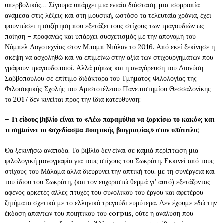
υπερβολικός… Σίγουρα υπάρχει μια ενιαία διάσταση, μια ισορροπία
ανάμεσα στις λέξεις και στη μουσική, ωστόσο τα τελευταία χρόνια, έχει
φουντώσει η συζήτηση που εξετάζει τους στίχους των τραγουδιών ως
ποίηση – προφανώς και υπάρχει συσχετισμός με την απονομή του
Νόμπελ Λογοτεχνίας στον Μπομπ Ντύλαν το 2016. Από εκεί ξεκίνησε η
σκέψη να ασχοληθώ και να επιμείνω στην αξία των στιχουργημάτων που
γράφουν τραγουδοποιοί. Αλλά μήπως και η αναγόρευση του Διονύση
Σαββόπουλου σε επίτιμο διδάκτορα του Τμήματος Φιλολογίας της
Φιλοσοφικής Σχολής του Αριστοτέλειου Πανεπιστημίου Θεσσαλονίκης
το 2017 δεν κινείται προς την ίδια κατεύθυνση;
– Τι είδους βιβλίο είναι το «Λέω παραμύθια να ξορκίσω το κακό»; και
τι σημαίνει το «σχεδίασμα ποιητικής βιογραφίας» στον υπότιτλο;
Θα ξεκινήσω ανάποδα. Το βιβλίο δεν είναι σε καμιά περίπτωση μια
φιλολογική μονογραφία για τους στίχους του Σωκράτη. Εκκινεί από τους
στίχους του Μάλαμα αλλά διευρύνει την οπτική του, με τη συνέργεια και
του ίδιου του Σωκράτη, (και τον ευχαριστώ θερμά γι’ αυτό) εξετάζοντας
αφενός αρκετές άλλες πτυχές του συνολικού του έργου και αφετέρου
ζητήματα σχετικά με το ελληνικό τραγούδι ευρύτερα. Δεν έχουμε εδώ την
έκδοση απάντων του ποιητικού του corpus, ούτε η ανάλυση που