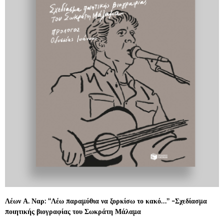
Λέων Α. Ναρ: “Λέω παραμύθια να ξορκίσω το κακό…” -Σχεδίασμα
ποιητικής βιογραφίας του Σωκράτη Μάλαμα