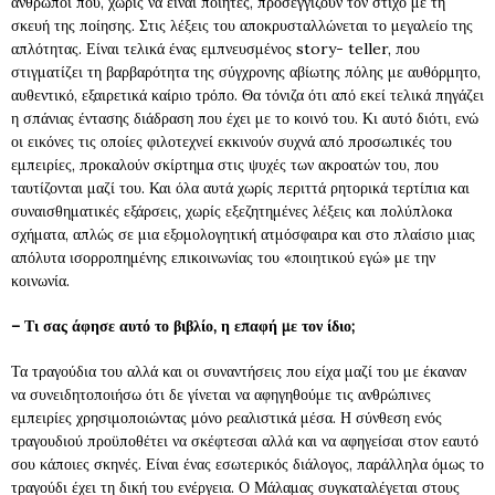
άνθρωποι που, χωρίς να είναι ποιητές, προσεγγίζουν τον στίχο με τη
σκευή της ποίησης. Στις λέξεις του αποκρυσταλλώνεται το μεγαλείο της
απλότητας. Είναι τελικά ένας εμπνευσμένος story- teller, που
στιγματίζει τη βαρβαρότητα της σύγχρονης αβίωτης πόλης με αυθόρμητο,
αυθεντικό, εξαιρετικά καίριο τρόπο. Θα τόνιζα ότι από εκεί τελικά πηγάζει
η σπάνιας έντασης διάδραση που έχει με το κοινό του. Κι αυτό διότι, ενώ
οι εικόνες τις οποίες φιλοτεχνεί εκκινούν συχνά από προσωπικές του
εμπειρίες, προκαλούν σκίρτημα στις ψυχές των ακροατών του, που
ταυτίζονται μαζί του. Και όλα αυτά χωρίς περιττά ρητορικά τερτίπια και
συναισθηματικές εξάρσεις, χωρίς εξεζητημένες λέξεις και πολύπλοκα
σχήματα, απλώς σε μια εξομολογητική ατμόσφαιρα και στο πλαίσιο μιας
απόλυτα ισορροπημένης επικοινωνίας του «ποιητικού εγώ» με την
κοινωνία.
– Τι σας άφησε αυτό το βιβλίο, η επαφή με τον ίδιο;
Τα τραγούδια του αλλά και οι συναντήσεις που είχα μαζί του με έκαναν
να συνειδητοποιήσω ότι δε γίνεται να αφηγηθούμε τις ανθρώπινες
εμπειρίες χρησιμοποιώντας μόνο ρεαλιστικά μέσα. Η σύνθεση ενός
τραγουδιού προϋποθέτει να σκέφτεσαι αλλά και να αφηγείσαι στον εαυτό
σου κάποιες σκηνές. Είναι ένας εσωτερικός διάλογος, παράλληλα όμως το
τραγούδι έχει τη δική του ενέργεια. Ο Μάλαμας συγκαταλέγεται στους