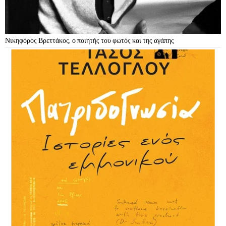
Νικηφόρος Βρεττάκος, ο ποιητής του φωτός και της αγάπης