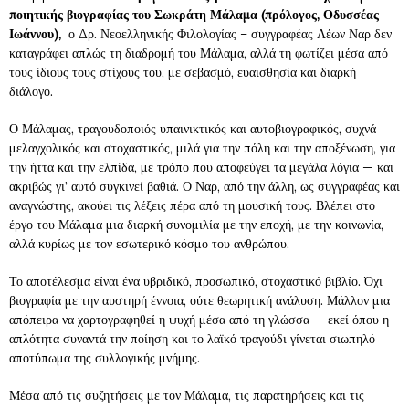
ποιητικής βιογραφίας του Σωκράτη Μάλαμα (πρόλογος, Οδυσσέας
Ιωάννου),
ο Δρ. Νεοελληνικής Φιλολογίας – συγγραφέας Λέων Ναρ δεν
καταγράφει απλώς τη διαδρομή του Μάλαμα, αλλά τη φωτίζει μέσα από
τους ίδιους τους στίχους του, με σεβασμό, ευαισθησία και διαρκή
διάλογο.
Ο Μάλαμας, τραγουδοποιός υπαινικτικός και αυτοβιογραφικός, συχνά
μελαγχολικός και στοχαστικός, μιλά για την πόλη και την αποξένωση, για
την ήττα και την ελπίδα, με τρόπο που αποφεύγει τα μεγάλα λόγια — και
ακριβώς γι’ αυτό συγκινεί βαθιά. Ο Ναρ, από την άλλη, ως συγγραφέας και
αναγνώστης, ακούει τις λέξεις πέρα από τη μουσική τους. Βλέπει στο
έργο του Μάλαμα μια διαρκή συνομιλία με την εποχή, με την κοινωνία,
αλλά κυρίως με τον εσωτερικό κόσμο του ανθρώπου.
Το αποτέλεσμα είναι ένα υβριδικό, προσωπικό, στοχαστικό βιβλίο. Όχι
βιογραφία με την αυστηρή έννοια, ούτε θεωρητική ανάλυση. Μάλλον μια
απόπειρα να χαρτογραφηθεί η ψυχή μέσα από τη γλώσσα — εκεί όπου η
απλότητα συναντά την ποίηση και το λαϊκό τραγούδι γίνεται σιωπηλό
αποτύπωμα της συλλογικής μνήμης.
Μέσα από τις συζητήσεις με τον Μάλαμα, τις παρατηρήσεις και τις