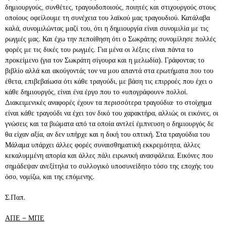
δημιουργούς, συνθέτες, τραγουδοποιούς, ποιητές και στιχουργούς στους
οποίους οφείλουμε τη συνέχεια του λαϊκού μας τραγουδιού. Κατάλαβα
καλά, συνομιλώντας μαζί του, ότι η δημιουργία είναι συνομιλία με τις
ρωγμές μας. Και έχω την πεποίθηση ότι ο Σωκράτης συνομίλησε πολλές
φορές με τις δικές του ρωγμές. Για μένα οι λέξεις είναι πάντα το
προκείμενο (για τον Σωκράτη σίγουρα και η μελωδία). Γράφοντας το
βιβλίο αλλά και ακούγοντάς τον να μου απαντά στα ερωτήματα που του
έθετα, επιβεβαίωσα ότι κάθε τραγούδι, με βάση τις επιρροές που έχει ο
κάθε δημιουργός, είναι ένα έργο που το «υπογράφουν» πολλοί.
Διακειμενικές αναφορές έχουν τα περισσότερα τραγούδια· το στοίχημα
είναι κάθε τραγούδι να έχει τον δικό του χαρακτήρα, αλλιώς οι εικόνες, οι
γνώσεις και τα βιώματα από τα οποία αντλεί έμπνευση ο δημιουργός δε
θα είχαν αξία, αν δεν υπήρχε και η δική του οπτική. Στα τραγούδια του
Μάλαμα υπάρχει άλλες φορές συναισθηματική εκκρεμότητα, άλλες
κεκαλυμμένη απορία και άλλες πάλι ειρωνική ανασφάλεια. Εικόνες που
σημάδεψαν ανεξίτηλα το συλλογικό υποσυνείδητο τόσο της εποχής του
όσο, νομίζω, και της επόμενης.
Σ.Παπ.
ΑΠΕ – ΜΠΕ