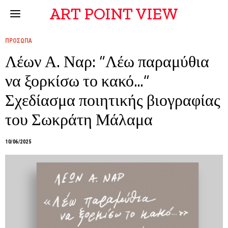
ART POINT VIEW
ΠΡΟΣΩΠΑ
Λέων Α. Ναρ: “Λέω παραμύθια
να ξορκίσω το κακό…”
Σχεδίασμα ποιητικής βιογραφίας
του Σωκράτη Μάλαμα
10/06/2025