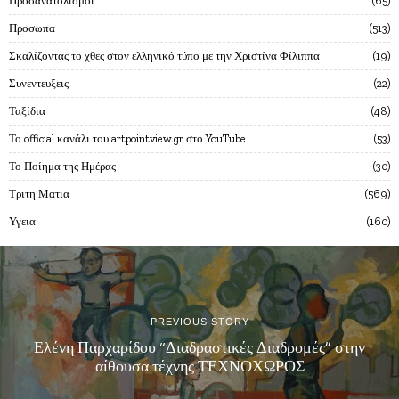
Προσανατολισμοι
65
Προσωπα
513
Σκαλίζοντας το χθες στον ελληνικό τύπο με την Χριστίνα Φίλιππα
19
Συνεντευξεις
22
Ταξίδια
48
Το official κανάλι του artpointview.gr στο YouTube
53
Το Ποίημα της Ημέρας
30
Τριτη Ματια
569
Υγεια
160
PREVIOUS STORY
Ελένη Παρχαρίδου “Διαδραστικές Διαδρομές” στην
αίθουσα τέχνης ΤΕΧΝΟΧΩΡΟΣ