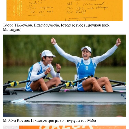
Τάσος Τέλλογλου, Πατριδογνωσία, Ιστορίες ενός εμμονικού (εκδ.
Μεταίχμιο)
Μηλένα Κοντού: Η κωπηλάτρια με το… άγγιγμα του Μίδα