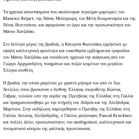
Τα ηχητικά αποσπάσματα που ακούστηκαν περιείχαν μαρτυρίες του
Maurice Béjart, της Νάνας Μούσχουρη, του Mένη Κουμανταρέα και της
Νένας Βενετσάνου, και αφορούσαν το έργο και την προσωπικότητα του
Μάνου Χατζιδάκι.
Στο δεύτερο μέρος της βραδιάς, η Κατερίνα Φωτεινάκη ερμήνευσε με
υψηλή καλλιτεχνική αρτιότητα και ευαισθησία εμβληματικά τραγούδια
του Μάνου Χατζιδάκι και συνόδευσε ηχητικά την ανάγνωση από τον
Γιώργο Αρχιμανδρίτη, ποιημάτων και πεζών κειμένων του μεγάλου
Έλληνα συνθέτη.
Η βραδιά, την οποία χαιρέτισε με γραπτό μήνυμά του από το Λος
Άντζελες όπου βρισκόταν ο διεθνής Έλληνας σκηνοθέτης Κώστας
Γαβράς, τελούσε υπό την αιγίδα της Πρεσβείας της Ελλάδας στη Γαλλία
και πραγματοποιήθηκε με την στήριξη του Ανδρέα και της Αλεξάνδρας
Μαρτίνου. Στην εκδήλωση παρευρέθησαν ο Πρέσβης της Ελλάδας στη
Γαλλία, Αντώνης Αλεξανδρίδης, ο Γάλλος φιλόσοφος Pascal Bruckner,
και πολλές άλλες προσωπικότητες του ακαδημαϊκού, καλλιτεχνικού και
πνευματικού κόσμου της γαλλικής πρωτεύουσας.