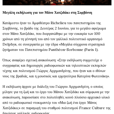
Μεγάλη εκδήλωση για τον Μάνο Χατζιδάκι στη Σορβόννη
Κατάμεστο ήταν το Αμφιθέατρο Richelieu του πανεπιστημίου της
Σορβόννης, το βράδυ της Δευτέρας 2 Ιουνίου, για το μεγάλο αφιέρωμα
στον Μάνο Χατζιδάκι, που διοργανώθηκε με την ευκαιρία των 100
χρόνων από τη γέννησή του από τον γαλλικό πολιτιστικό οργανισμό
Delphys, σε συνεργασία με την έδρα «Μεγάλα σύγχρονα στρατηγικά
ζητήματα» του Πανεπιστημίου Panthéon-Sorbonne (Paris 1).
Όπως αναφέρει σχετική ανακοίνωση: «Στην εκδήλωση συμμετείχε ο
συγγραφέας και δημιουργός ραδιοφωνικών και τηλεοπτικών εκπομπών
τέχνης και πολιτισμού Γιώργος Αρχιμανδρίτης, που ήταν και ο ιθύνων
νους της βραδιάς, και η μουσικός και ερμηνεύτρια Κατερίνα Φωτεινάκη».
Η εκδήλωση άρχισε με διάλεξη του Γιώργου Αρχιμανδρίτη, ο οποίος
μίλησε για τη ζωή και το έργο του Μάνου Χατζιδάκι και σύμφωνα με την
ανακοίνωση, παρουσίασε στο πολυπληθές κοινό πλούσιο αρχειακό υλικό
από το ραδιοφωνικό ντοκιμαντέρ του «Μια ζωή ένα έργο: Μάνος
Χατζιδάκις» σε παραγωγή του σταθμού πολιτισμού France Culture της
δημόσιας γαλλικής ραδιοφωνίας.