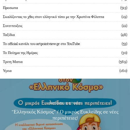
Προσωπα
513
Σκαλίζοντας το χθες στον ελληνικό τύπο με την Χριστίνα Φίλιππα
19
Συνεντευξεις
22
Ταξίδια
48
Το official κανάλι του artpointview.gr στο YouTube
53
Το Ποίημα της Ημέρας
30
Τριτη Ματια
569
Υγεια
160
PREVIOUS STORY
“Ελληνικός Κόσμος” / Ο μικρός Ευκλείδης σε νέες
περιπέτειες!