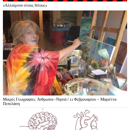
«Αλλοίμονο στους Nέους»
Μικρές Γεωγραφίες: Άνθρωποι–Νησιά / 11 Φεβρουαρίου – Μαριέττα
Πεπελάση