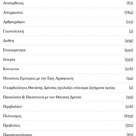
Ανυπερθετως
63
Αποχρωσεις
784
Αρθρογράφοι
112
Γεωπολιτική
3
Διεθνη
454
Επικαιροτητα
492
Ιστορία
595
Κοινωνια
216
Μουσικες Εμπειριες με την Εφη Αγραφιωτη
94
Ο καρδιολόγος Θανάσης Δρίτσας σχολιάζει επίκαιρα ζητήματα υγείας
2
Παυσιλυπα & Παυσιπονα με τον Θαναση Δριτσα
99
Περιβαλλον
118
Πολιτισμος
659
Προβολεις
572
Προσανατολισμοι
65