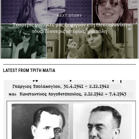
NEXT STORY
Tέσσερις γυναίκες μάς ξεναγούν στη Θεσσαλονίκη
τους: Τέσσερις ιστορίες, μια πόλη
LATEST FROM ΤΡΙΤΗ ΜΑΤΙΑ