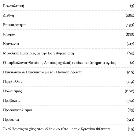
Γεωπολιτική
3
Διεθνη
454
Επικαιροτητα
493
Ιστορία
595
Κοινωνια
217
Μουσικες Εμπειριες με την Εφη Αγραφιωτη
94
Ο καρδιολόγος Θανάσης Δρίτσας σχολιάζει επίκαιρα ζητήματα υγείας
2
Παυσιλυπα & Παυσιπονα με τον Θαναση Δριτσα
99
Περιβαλλον
119
Πολιτισμος
660
Προβολεις
572
Προσανατολισμοι
65
Προσωπα
513
Σκαλίζοντας το χθες στον ελληνικό τύπο με την Χριστίνα Φίλιππα
19