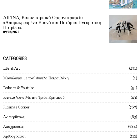
ΑΙΓΙΝΑ, Καποδιστριακό Ορφανοτροφείο
«Απομακρυσμένα Βουνά και Ποτάμια: Πνευματική
Πατρίδα».
09/08/2026
CATEGORIES
Life & Art
471
Mονόλογοι με τον`Αγγελο Πετρουλάκη
4
Podcast & Youtube
91
Private View Με την`Ιριδα Κρητικού
43
Ritsmas Corner
767
Ανυπερθετως
63
Αποχρωσεις
784
Αρθρογράφοι
112