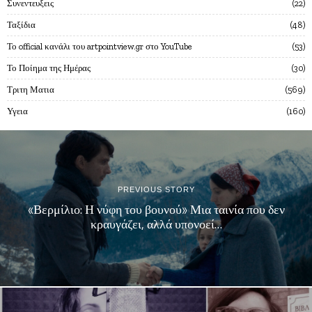
Συνεντευξεις
22
Ταξίδια
48
Το official κανάλι του artpointview.gr στο YouTube
53
Το Ποίημα της Ημέρας
30
Τριτη Ματια
569
Υγεια
160
PREVIOUS STORY
«Βερμίλιο: Η νύφη του βουνού» Μια ταινία που δεν
κραυγάζει, αλλά υπονοεί…