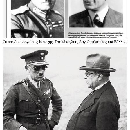
Οι πρωθυπουργοί της Κατοχής: Τσολάκογλου, Λογοθετόπουλος και Ράλλης