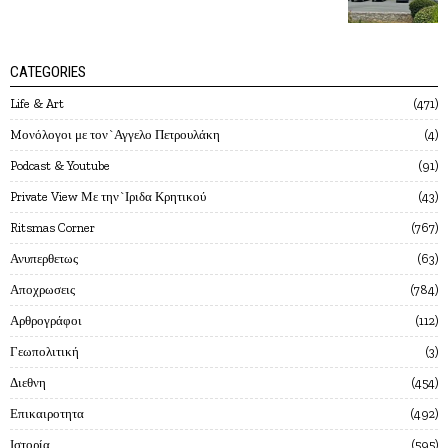
CATEGORIES
Life & Art
471
Mονόλογοι με τον`Αγγελο Πετρουλάκη
4
Podcast & Youtube
91
Private View Με την`Ιριδα Κρητικού
43
Ritsmas Corner
767
Ανυπερθετως
63
Αποχρωσεις
784
Αρθρογράφοι
112
Γεωπολιτική
3
Διεθνη
454
Επικαιροτητα
492
Ιστορία
595