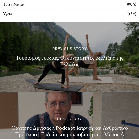
Τριτη Ματια
569
Υγεια
160
PREVIOUS STORY
Τουρισμός ευεξίας. Οι δυνατότητες εξέλιξης της
Ελλάδας
NEXT STORY
Θανάσης Δρίτσας / Podcast Ιατρική και Ανθρώπινο
Πρόσωπο | Ευζωΐα και μακροβιότητα – Μέρος Α