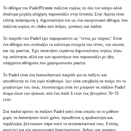
Το άθλημα του PadelTennis παίζεται ευρέως σε όλο τον κόσμο αλλά
ιδιαίτερα μεγάλη απήχηση παρουσιάζει στην Ισπανία. Στην Αγγλία είναι
επίσης αυξανόμενη η δημοτικότητα του ως ένα οικογενειακό άθλημα, που
παίζεται κυρίως σε clubs από άνδρες, γυναίκες και παιδιά.
Το παιχνίδι του Padel έχει παρομοιαστεί ως “τέννις με τοίχους”. Είναι
ένα άθλημα που συνδυάζει τα καλύτερα στοιχεία του τέννις, του σκουός
και της ρακέτας. Έχει αποκτήσει τεράστια δημοτικότητα, κυρίως λόγω
της απλότητας αλλά και των ομοιοτήτων που παρουσιάζει με ήδη
υπάρχοντα αθλήματα που χρησιμοποιούν ρακέτα.
Το Padel είναι ένα διασκεδαστικό παιχνίδι για να παίξετε και
απευθύνεται σε ένα ευρύ πληθυσμό. Δεν είναι υπερβολή να πούμε ότι το
μεγαλύτερο του, ίσως, πλεονέκτημα είναι ότι μπορούν να παίξουν Padel
άτομα όλων των ηλικιών, από ένα παιδί 5 ετών έως βετεράνοι 70-75
ετών.
Στα παιδιά αρέσει να παίζουν Padel γιατί είναι εύκολο να το μάθουν
χωρίς να δαπανήσουν πολύ χρόνο, προωθείται η ομαδικότητα και,
παράλληλα, βελτιώνουν πάρα πολύ τα αντανακλαστικά τους. Επίσης,
αποτελεί και μία οικογενειακή δραστηριότητα. Άνδρες και γυναίκες