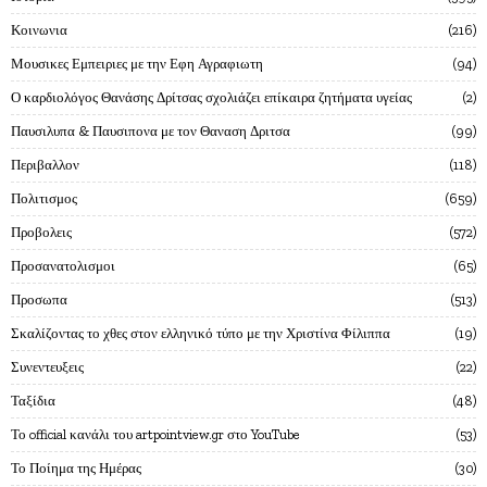
Κοινωνια
216
Μουσικες Εμπειριες με την Εφη Αγραφιωτη
94
Ο καρδιολόγος Θανάσης Δρίτσας σχολιάζει επίκαιρα ζητήματα υγείας
2
Παυσιλυπα & Παυσιπονα με τον Θαναση Δριτσα
99
Περιβαλλον
118
Πολιτισμος
659
Προβολεις
572
Προσανατολισμοι
65
Προσωπα
513
Σκαλίζοντας το χθες στον ελληνικό τύπο με την Χριστίνα Φίλιππα
19
Συνεντευξεις
22
Ταξίδια
48
Το official κανάλι του artpointview.gr στο YouTube
53
Το Ποίημα της Ημέρας
30