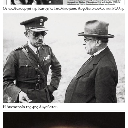
Οι πρωθυπουργοί της Κατοχής: Τσολάκογλου, Λογοθετόπουλος και Ράλλης
Η Δικτατορία της 4ης Αυγούστου