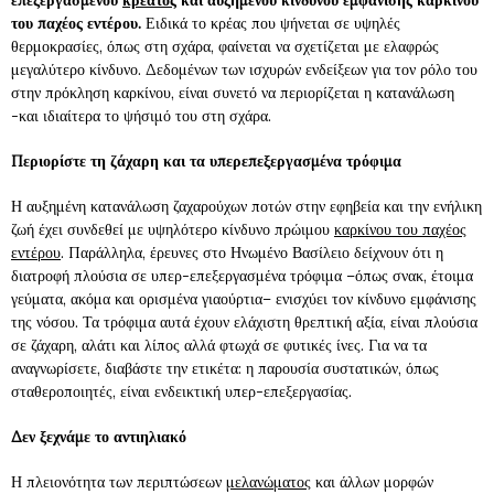
επεξεργασμένου
κρέατος
και αυξημένου κινδύνου εμφάνισης καρκίνου
του παχέος εντέρου.
Ειδικά το κρέας που ψήνεται σε υψηλές
θερμοκρασίες, όπως στη σχάρα, φαίνεται να σχετίζεται με ελαφρώς
μεγαλύτερο κίνδυνο. Δεδομένων των ισχυρών ενδείξεων για τον ρόλο του
στην πρόκληση καρκίνου, είναι συνετό να περιορίζεται η κατανάλωση
-και ιδιαίτερα το ψήσιμό του στη σχάρα.
Περιορίστε τη ζάχαρη και τα υπερεπεξεργασμένα τρόφιμα
Η αυξημένη κατανάλωση ζαχαρούχων ποτών στην εφηβεία και την ενήλικη
ζωή έχει συνδεθεί με υψηλότερο κίνδυνο πρώιμου
καρκίνου του παχέος
εντέρου
. Παράλληλα, έρευνες στο Ηνωμένο Βασίλειο δείχνουν ότι η
διατροφή πλούσια σε υπερ-επεξεργασμένα τρόφιμα –όπως σνακ, έτοιμα
γεύματα, ακόμα και ορισμένα γιαούρτια– ενισχύει τον κίνδυνο εμφάνισης
της νόσου. Τα τρόφιμα αυτά έχουν ελάχιστη θρεπτική αξία, είναι πλούσια
σε ζάχαρη, αλάτι και λίπος αλλά φτωχά σε φυτικές ίνες. Για να τα
αναγνωρίσετε, διαβάστε την ετικέτα: η παρουσία συστατικών, όπως
σταθεροποιητές, είναι ενδεικτική υπερ-επεξεργασίας.
Δεν ξεχνάμε το αντιηλιακό
Η πλειονότητα των περιπτώσεων
μελανώματος
και άλλων μορφών