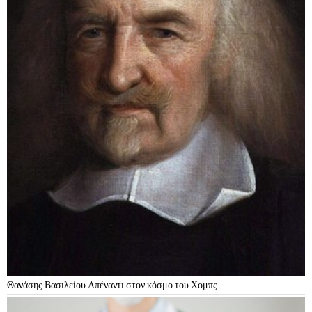
Θανάσης Βασιλείου Απέναντι στον κόσμο του Χομπς