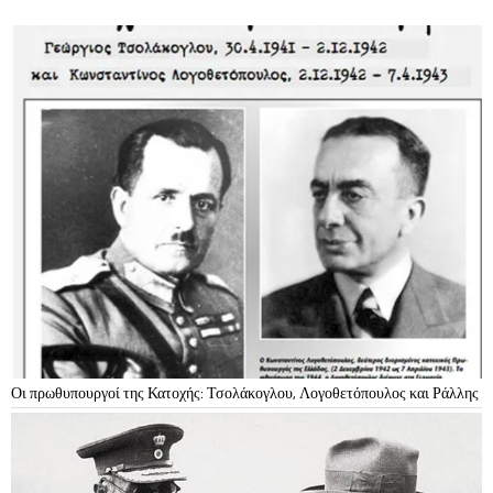
Οι πρωθυπουργοί της Κατοχής: Τσολάκογλου, Λογοθετόπουλος και Ράλλης