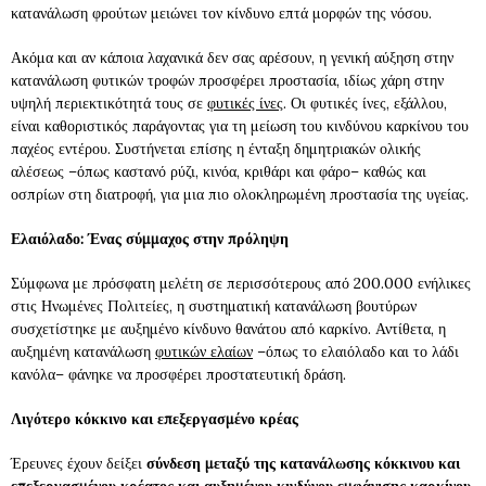
κατανάλωση φρούτων μειώνει τον κίνδυνο επτά μορφών της νόσου.
Ακόμα και αν κάποια λαχανικά δεν σας αρέσουν, η γενική αύξηση στην
κατανάλωση φυτικών τροφών προσφέρει προστασία, ιδίως χάρη στην
υψηλή περιεκτικότητά τους σε
φυτικές ίνες
. Οι φυτικές ίνες, εξάλλου,
είναι καθοριστικός παράγοντας για τη μείωση του κινδύνου καρκίνου του
παχέος εντέρου. Συστήνεται επίσης η ένταξη δημητριακών ολικής
αλέσεως –όπως καστανό ρύζι, κινόα, κριθάρι και φάρο– καθώς και
οσπρίων στη διατροφή, για μια πιο ολοκληρωμένη προστασία της υγείας.
Ελαιόλαδο: Ένας σύμμαχος στην πρόληψη
Σύμφωνα με πρόσφατη μελέτη σε περισσότερους από 200.000 ενήλικες
στις Ηνωμένες Πολιτείες, η συστηματική κατανάλωση βουτύρων
συσχετίστηκε με αυξημένο κίνδυνο θανάτου από καρκίνο. Αντίθετα, η
αυξημένη κατανάλωση
φυτικών ελαίων
–όπως το ελαιόλαδο και το λάδι
κανόλα– φάνηκε να προσφέρει προστατευτική δράση.
Λιγότερο κόκκινο και επεξεργασμένο κρέας
Έρευνες έχουν δείξει
σύνδεση μεταξύ της κατανάλωσης κόκκινου και