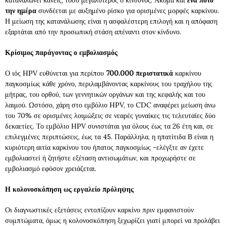
καταναλώνει κανείς, τόσο μεγαλύτερος ο κίνδυνος. Ακόμα και
ένα ποτό
την ημέρα
συνδέεται με αυξημένο ρίσκο για ορισμένες μορφές καρκίνου.
Η μείωση της κατανάλωσης είναι η ασφαλέστερη επιλογή και η απόφαση
εξαρτάται από την προσωπική στάση απέναντι στον κίνδυνο.
Κρίσιμος παράγοντας ο εμβολιασμός
Ο ιός HPV ευθύνεται για περίπου
700.000 περιστατικά
καρκίνου
παγκοσμίως κάθε χρόνο, περιλαμβάνοντας καρκίνους του τραχήλου της
μήτρας, του ορθού, των γεννητικών οργάνων και της κεφαλής και του
λαιμού. Ωστόσο, χάρη στο εμβόλιο HPV, το CDC αναφέρει μείωση άνω
του 70% σε ορισμένες λοιμώξεις σε νεαρές γυναίκες τις τελευταίες δύο
δεκαετίες. Το εμβόλιο HPV συνιστάται για όλους έως τα 26 έτη και, σε
επιλεγμένες περιπτώσεις, έως τα 45. Παράλληλα, η ηπατίτιδα Β είναι η
κυριότερη αιτία καρκίνου του ήπατος παγκοσμίως -ελέγξτε αν έχετε
εμβολιαστεί ή ζητήστε εξέταση αντισωμάτων, και προχωρήστε σε
εμβολιασμό εφόσον χρειάζεται.
Η κολονοσκόπηση ως εργαλείο πρόληψης
Οι διαγνωστικές εξετάσεις εντοπίζουν καρκίνο πριν εμφανιστούν
συμπτώματα, όμως η κολονοσκόπηση ξεχωρίζει γιατί μπορεί να προλάβει