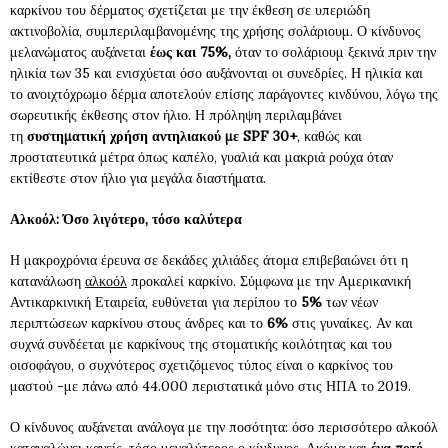
καρκίνου του δέρματος σχετίζεται με την έκθεση σε υπεριώδη
ακτινοβολία, συμπεριλαμβανομένης της χρήσης σολάριουμ. Ο κίνδυνος
μελανώματος αυξάνεται
έως και 75%,
όταν το σολάριουμ ξεκινά πριν την
ηλικία των 35 και ενισχύεται όσο αυξάνονται οι συνεδρίες. Η ηλικία και
το ανοιχτόχρωμο δέρμα αποτελούν επίσης παράγοντες κινδύνου, λόγω της
σωρευτικής έκθεσης στον ήλιο. Η πρόληψη περιλαμβάνει
τη
συστηματική χρήση αντηλιακού με SPF 30+
, καθώς και
προστατευτικά μέτρα όπως καπέλο, γυαλιά και μακριά ρούχα όταν
εκτίθεστε στον ήλιο για μεγάλα διαστήματα.
Αλκοόλ: Όσο λιγότερο, τόσο καλύτερα
Η μακροχρόνια έρευνα σε δεκάδες χιλιάδες άτομα επιβεβαιώνει ότι η
κατανάλωση
αλκοόλ
προκαλεί καρκίνο. Σύμφωνα με την Αμερικανική
Αντικαρκινική Εταιρεία, ευθύνεται για περίπου το
5%
των νέων
περιπτώσεων καρκίνου στους άνδρες και το
6%
στις γυναίκες. Αν και
συχνά συνδέεται με καρκίνους της στοματικής κοιλότητας και του
οισοφάγου, ο συχνότερος σχετιζόμενος τύπος είναι ο καρκίνος του
μαστού -με πάνω από 44.000 περιστατικά μόνο στις ΗΠΑ το 2019.
Ο κίνδυνος αυξάνεται ανάλογα με την ποσότητα: όσο περισσότερο αλκοόλ