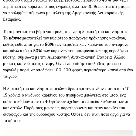
600.000 άτομα πέθαναν το 2022. Ωστόσο, περίπου το 40% των νέων
περιπτώσεων καρκίνου στους ενήλικες άνω των 30 θεωρείται ότι μπορεί
να προληφθεί, σύμφωνα με μελέτη της Αμερικανικής Αντικαρκινικής
Εταιρείας.
Το σημαντικότερο βήμα για πρόληψη είναι η διακοπή του καπνίσματος.
Το
κάπνισμα
αποτελεί τον κυριότερο παράγοντα πρόκλησης καρκίνου,
καθώς ευθύνεται για το
86%
των περιστατικών καρκίνου του πνεύμονα
και πάνω από το
50%
των καρκίνων του οισοφάγου και της ουροδόχου
κύστης, σύμφωνα με την Αμερικανική Αντικαρκινική Εταιρεία. Άλλες
μορφές καπνού, όπως ο
ναργιλές
, είναι επίσης επιβλαβείς: μια ώρα
ναργιλέ μπορεί να αποδώσει 100-200 φορές περισσότερο καπνό από ένα
τσιγάρο.
Η διακοπή του καπνίσματος μειώνει δραστικά τον κίνδυνο: μετά από 10–
15 χρόνια, ο κίνδυνος καρκίνου του πνεύμονα μειώνεται στο μισό, ενώ
όσοι το κόβουν πριν τα 40 φτάνουν σχεδόν τα επίπεδα κινδύνου των μη
καπνιστών. Παρόμοιες μειώσεις παρατηρούνται και στον καρκίνο του
οισοφάγου και της ουροδόχου κύστης. Οπότε, δεν είναι ποτέ αργά για να
το κόψετε.