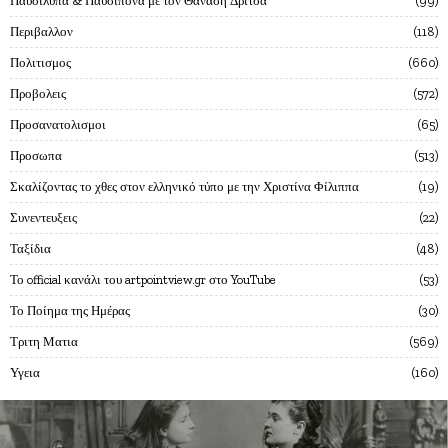
Παυσιλυπα & Παυσιπονα με τον Θαναση Δριτσα
99
Περιβαλλον
118
Πολιτισμος
660
Προβολεις
572
Προσανατολισμοι
65
Προσωπα
513
Σκαλίζοντας το χθες στον ελληνικό τύπο με την Χριστίνα Φίλιππα
19
Συνεντευξεις
22
Ταξίδια
48
Το official κανάλι του artpointview.gr στο YouTube
53
Το Ποίημα της Ημέρας
30
Τριτη Ματια
569
Υγεια
160