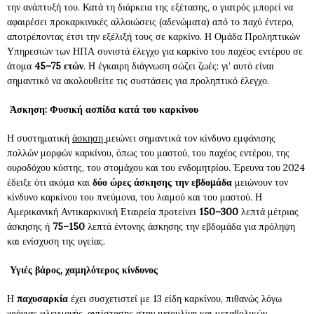
την ανάπτυξή του. Κατά τη διάρκεια της εξέτασης, ο γιατρός μπορεί να
αφαιρέσει προκαρκινικές αλλοιώσεις (αδενώματα) από το παχύ έντερο,
αποτρέποντας έτσι την εξέλιξή τους σε καρκίνο. Η Ομάδα Προληπτικών
Υπηρεσιών των ΗΠΑ συνιστά έλεγχο για καρκίνο του παχέος εντέρου σε
άτομα
45–75 ετών
. Η έγκαιρη διάγνωση σώζει ζωές: γι’ αυτό είναι
σημαντικό να ακολουθείτε τις συστάσεις για προληπτικό έλεγχο.
Άσκηση: Φυσική ασπίδα κατά του καρκίνου
Η συστηματική
άσκηση
μειώνει σημαντικά τον κίνδυνο εμφάνισης
πολλών μορφών καρκίνου, όπως του μαστού, του παχέος εντέρου, της
ουροδόχου κύστης, του στομάχου και του ενδομητρίου. Έρευνα του 2024
έδειξε ότι ακόμα και
δύο ώρες άσκησης την εβδομάδα
μειώνουν τον
κίνδυνο καρκίνου του πνεύμονα, του λαιμού και του μαστού. Η
Αμερικανική Αντικαρκινική Εταιρεία προτείνει
150–300
λεπτά μέτριας
άσκησης ή
75–150
λεπτά έντονης άσκησης την εβδομάδα για πρόληψη
και ενίσχυση της υγείας.
Υγιές βάρος, χαμηλότερος κίνδυνος
Η
παχυσαρκία
έχει συσχετιστεί με 13 είδη καρκίνου, πιθανώς λόγω
χρόνιας φλεγμονής, αντίστασης στην ινσουλίνη και μεταβολικών