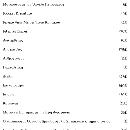
Mονόλογοι με τον`Αγγελο Πετρουλάκη
4
Podcast & Youtube
91
Private View Με την`Ιριδα Κρητικού
43
Ritsmas Corner
767
Ανυπερθετως
63
Αποχρωσεις
784
Αρθρογράφοι
112
Γεωπολιτική
3
Διεθνη
454
Επικαιροτητα
492
Ιστορία
595
Κοινωνια
216
Μουσικες Εμπειριες με την Εφη Αγραφιωτη
94
Ο καρδιολόγος Θανάσης Δρίτσας σχολιάζει επίκαιρα ζητήματα υγείας
2