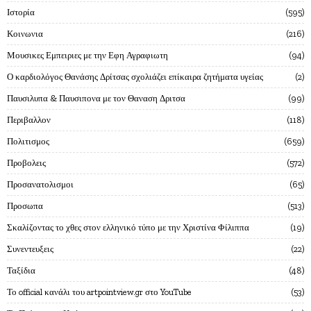
Ιστορία
595
Κοινωνια
216
Μουσικες Εμπειριες με την Εφη Αγραφιωτη
94
Ο καρδιολόγος Θανάσης Δρίτσας σχολιάζει επίκαιρα ζητήματα υγείας
2
Παυσιλυπα & Παυσιπονα με τον Θαναση Δριτσα
99
Περιβαλλον
118
Πολιτισμος
659
Προβολεις
572
Προσανατολισμοι
65
Προσωπα
513
Σκαλίζοντας το χθες στον ελληνικό τύπο με την Χριστίνα Φίλιππα
19
Συνεντευξεις
22
Ταξίδια
48
Το official κανάλι του artpointview.gr στο YouTube
53