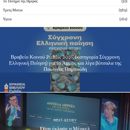
Το Ποίημα της Ημέρας
30
Τριτη Ματια
569
Υγεια
160
PREVIOUS STORY
Βραβείο Κοινού Public 2025 (κατηγορία Σύγχρονη
Ελληνική Ποίηση) για το Άμμος και λίγα βότσαλα της
Παυλίνας Παμπούδη
NEXT STORY
Όταν έκλαψε η Μέρκελ