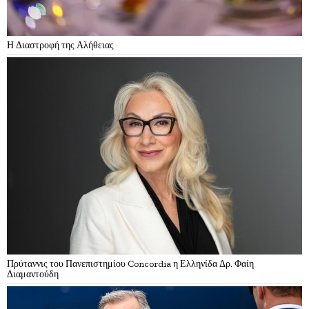
Η Διαστροφή της Αλήθειας
Πρύταννις του Πανεπιστημίου Concordia η Ελληνίδα Δρ. Φαίη
Διαμαντούδη