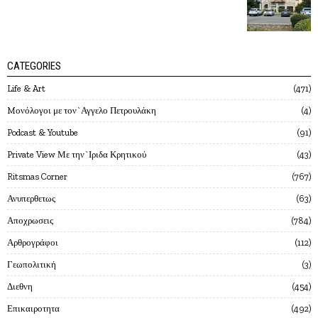
CATEGORIES
Life & Art
471
Mονόλογοι με τον`Αγγελο Πετρουλάκη
4
Podcast & Youtube
91
Private View Με την`Ιριδα Κρητικού
43
Ritsmas Corner
767
Ανυπερθετως
63
Αποχρωσεις
784
Αρθρογράφοι
112
Γεωπολιτική
3
Διεθνη
454
Επικαιροτητα
492