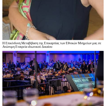
Η Επικίνδυνη Μεταβίβαση της Επικαρπίας των Εθνικών Μνημείων μας σε
Ανώνυμη Εταιρεία ιδιωτικού Δικαίου