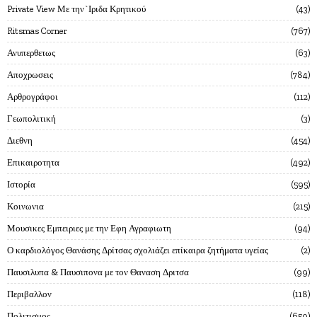
Private View Με την`Ιριδα Κρητικού
43
Ritsmas Corner
767
Ανυπερθετως
63
Αποχρωσεις
784
Αρθρογράφοι
112
Γεωπολιτική
3
Διεθνη
454
Επικαιροτητα
492
Ιστορία
595
Κοινωνια
215
Μουσικες Εμπειριες με την Εφη Αγραφιωτη
94
Ο καρδιολόγος Θανάσης Δρίτσας σχολιάζει επίκαιρα ζητήματα υγείας
2
Παυσιλυπα & Παυσιπονα με τον Θαναση Δριτσα
99
Περιβαλλον
118
Πολιτισμος
659