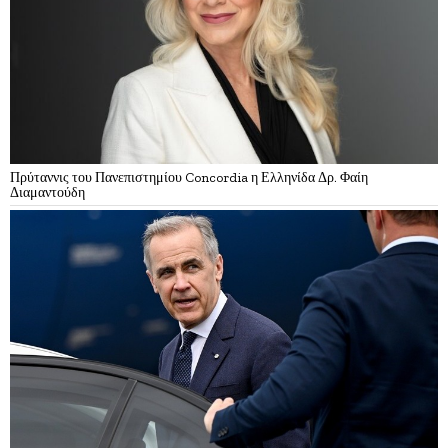
Πρύταννις του Πανεπιστημίου Concordia η Ελληνίδα Δρ. Φαίη
Διαμαντούδη