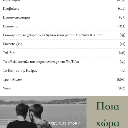
Προβολεις
572
Προσανατολισμοι
65
Προσωπα
512
Σκαλίζοντας το χθες στον ελληνικό τύπο με την Χριστίνα Φίλιππα
19
Συνεντευξεις
22
Ταξίδια
48
Το official κανάλι του artpointview.gr στο YouTube
53
Το Ποίημα της Ημέρας
30
Τριτη Ματια
569
Υγεια
160
PREVIOUS STORY