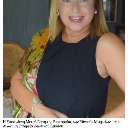
Η Επικίνδυνη Μεταβίβαση της Επικαρπίας των Εθνικών Μνημείων μας σε
Ανώνυμη Εταιρεία ιδιωτικού Δικαίου