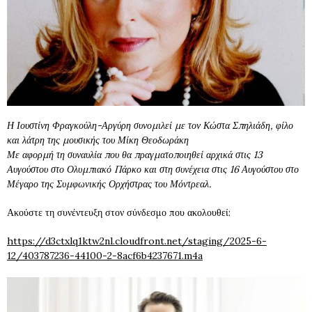
Η Ιουστίνη Φραγκούλη-Αργύρη συνομιλεί με τον Κώστα Σπηλιάδη, φίλο
και λάτρη της μουσικής του Μίκη Θεοδωράκη
Με αφορμή τη συναυλία που θα πραγματοποιηθεί αρχικά στις 13
Αυγούστου στο Ολυμπιακό Πάρκο και στη συνέχεια στις 16 Αυγούστου στο
Μέγαρο της Συμφωνικής Ορχήστρας του Μόντρεαλ.
Ακούστε τη συνέντευξη στον σύνδεσμο που ακολουθεί:
https://d3ctxlq1ktw2nl.cloudfront.net/staging/2025-6-
12/403787236-44100-2-8acf6b4237671.m4a