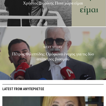
Χρήστος Σιορίκης Ποια χώρα είμαι
NEXT STORY
Πέτρος Φιλιππίδης: Ομόφωνα ένοχος για τις δύο
απόπειρες βιασμού
LATEST FROM ΑΝΥΠΕΡΘΕΤΩΣ