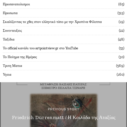
Προσανατολισμοι
65
Προσωπα
513
Σκαλίζοντας το χθες στον ελληνικό τύπο με την Χριστίνα Φίλιππα
19
Συνεντευξεις
22
Ταξίδια
48
Το official κανάλι του artpointview.gr στο YouTube
53
Το Ποίημα της Ημέρας
30
Τριτη Ματια
569
Υγεια
160
PREVIOUS STORY
Friedrich Dürrenmatt / Η Κοιλάδα της Αταξίας