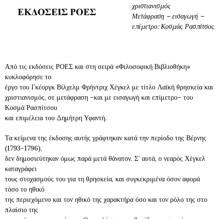
χριστιανισμός
Μετάφραση – εισαγωγή –
επίμετρο: Κοσμάς Ρασπίτσος
Από τις εκδόσεις ΡΟΕΣ και στη σειρά «Φιλοσοφική Βιβλιοθήκη»
κυκλοφόρησε το
έργο του Γκέοργκ Βίλχελμ Φρήντριχ Χέγκελ με τίτλο Λαϊκή θρησκεία και
χριστιανισμός, σε μετάφραση –και με εισαγωγή και επίμετρο– του
Κοσμά Ρασπίτσου
και επιμέλεια του Δημήτρη Υφαντή.
Τα κείμενα της έκδοσης αυτής γράφτηκαν κατά την περίοδο της Βέρνης
(1793-1796),
δεν δημοσιεύτηκαν όμως παρά μετά θάνατον. Σ’ αυτά, ο νεαρός Χέγκελ
καταγράφει
τους στοχασμούς του για τη θρησκεία, και συγκεκριμένα όσον αφορά
τόσο το ηθικό
της περιεχόμενο και τον ηθικό της χαρακτήρα όσο και τον ρόλο της στο
πλαίσιο της