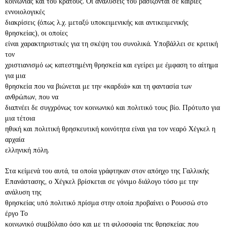
κοινωνίας και του κράτους. Οι αναλύσεις του βασίζονται σε καίριες
εννοιολογικές
διακρίσεις (όπως λ.χ. μεταξύ υποκειμενικής και αντικειμενικής
θρησκείας), οι οποίες
είναι χαρακτηριστικές για τη σκέψη του συνολικά. Υποβάλλει σε κριτική
τον
χριστιανισμό ως κατεστημένη θρησκεία και εγείρει με έμφαση το αίτημα
για μια
θρησκεία που να βιώνεται με την «καρδιά» και τη φαντασία των
ανθρώπων, που να
διαπνέει δε συγχρόνως τον κοινωνικό και πολιτικό τους βίο. Πρότυπο για
μια τέτοια
ηθική και πολιτική θρησκευτική κοινότητα είναι για τον νεαρό Χέγκελ η
αρχαία
ελληνική πόλη.
Στα κείμενά του αυτά, τα οποία γράφτηκαν στον απόηχο της Γαλλικής
Επανάστασης, ο Χέγκελ βρίσκεται σε γόνιμο διάλογο τόσο με την
ανάλυση της
θρησκείας υπό πολιτικό πρίσμα στην οποία προβαίνει ο Ρουσσώ στο
έργο Το
κοινωνικό συμβόλαιο όσο και με τη φιλοσοφία της θρησκείας που