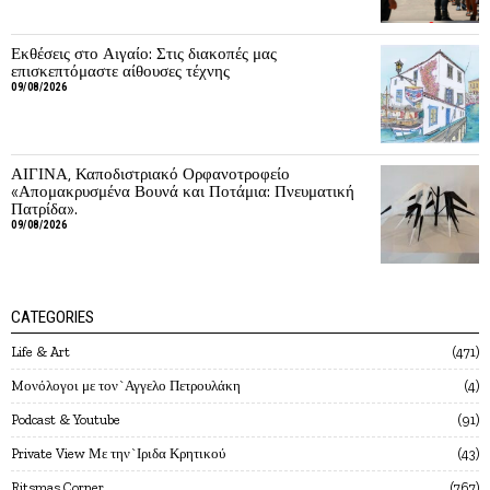
Εκθέσεις στο Αιγαίο: Στις διακοπές μας
επισκεπτόμαστε αίθουσες τέχνης
09/08/2026
ΑΙΓΙΝΑ, Καποδιστριακό Ορφανοτροφείο
«Απομακρυσμένα Βουνά και Ποτάμια: Πνευματική
Πατρίδα».
09/08/2026
CATEGORIES
Life & Art
471
Mονόλογοι με τον`Αγγελο Πετρουλάκη
4
Podcast & Youtube
91
Private View Με την`Ιριδα Κρητικού
43
Ritsmas Corner
767