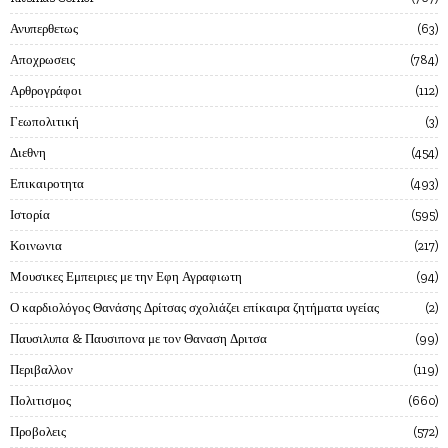
Ανυπερθετως
63
Αποχρωσεις
784
Αρθρογράφοι
112
Γεωπολιτική
3
Διεθνη
454
Επικαιροτητα
493
Ιστορία
595
Κοινωνια
217
Μουσικες Εμπειριες με την Εφη Αγραφιωτη
94
Ο καρδιολόγος Θανάσης Δρίτσας σχολιάζει επίκαιρα ζητήματα υγείας
2
Παυσιλυπα & Παυσιπονα με τον Θαναση Δριτσα
99
Περιβαλλον
119
Πολιτισμος
660
Προβολεις
572