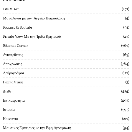
Life & Art
471
Mονόλογοι με τον`Αγγελο Πετρουλάκη
4
Podcast & Youtube
91
Private View Με την`Ιριδα Κρητικού
43
Ritsmas Corner
767
Ανυπερθετως
63
Αποχρωσεις
784
Αρθρογράφοι
112
Γεωπολιτική
3
Διεθνη
454
Επικαιροτητα
493
Ιστορία
595
Κοινωνια
217
Μουσικες Εμπειριες με την Εφη Αγραφιωτη
94