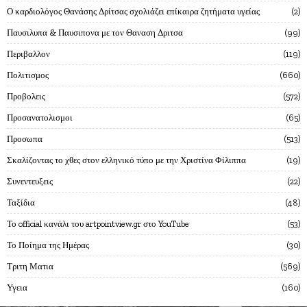
Ο καρδιολόγος Θανάσης Δρίτσας σχολιάζει επίκαιρα ζητήματα υγείας
2
Παυσιλυπα & Παυσιπονα με τον Θαναση Δριτσα
99
Περιβαλλον
119
Πολιτισμος
660
Προβολεις
572
Προσανατολισμοι
65
Προσωπα
513
Σκαλίζοντας το χθες στον ελληνικό τύπο με την Χριστίνα Φίλιππα
19
Συνεντευξεις
22
Ταξίδια
48
Το official κανάλι του artpointview.gr στο YouTube
53
Το Ποίημα της Ημέρας
30
Τριτη Ματια
569
Υγεια
160