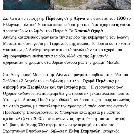
Δίπλα στην περιοχή της
Πέρδικας
στην
Αίγινα
την δεκαετία του
1930
το
Ελληνικό πολεμικό Ναυτικό κατασκεύασε μια σειρά με
οχυρώσεις
για να
προστατεύουν το λιμάνι του Πειραιά. Τα
Ναυτικά Οχυρά
Αιγίνης
κατασκευάσθηκαν κατά την περίοδο της κυβέρνησης του Ιωάννη
Μεταξά, σε συνεργασία με Γερμανούς μηχανικούς. Το βόρειο και το νότιο
ναυτικό οχυρό Αιγίνης άνηκαν στα επτά συνολικά ναυτικά οχυρά που
δημιουργήθηκαν εκείνη την περίοδο, αλλά και της Αμυντικής
οχυρωματικής γραμμής στα βόρεια σύνορά μας την γραμμή Μεταξά.
Στο Λαογραφικό Μουσείο της
Αίγινας
, πραγματοποιήθηκε το βράδυ του
Σαββάτου 2 Αυγούστου, εκδήλωση με τίτλο: “
Οχυρά Πέρδικας: με
σεβασμό στο Περιβάλλον και την Ιστορία μας
“. “Η χερσόνησος των
Οχυρών κινδυνεύει να παραχωρηθεί για τουριστική εκμετάλλευση από το
Υπουργείο Άμυνας. Παρά την καθολική αντίδραση της τοπικής κοινωνίας
πριν τρία χρόνια, με αποτέλεσμα την προσωρινή απόσυρση της σχετικής
Πρόσκλησης Ενδιαφέροντος, το Υπουργείο επανέρχεται με βάση το
σχέδιο «Ατζέντα 2030», ανακοινώνοντας την πρόθεσή του να υπογράψει
σύμβαση μίσθωσης 330 στρεμμάτων στην περιοχή, στο πλαίσιο
Στρατηγικών Επενδύσεων”, δήλωσε η
Ελένη Σταμπόγλη,
ιστορικός,