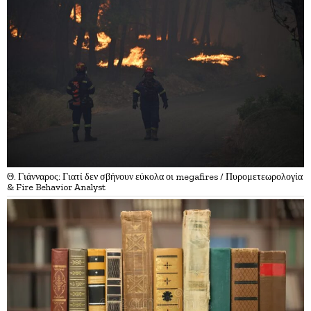
Θ. Γιάνναρος: Γιατί δεν σβήνουν εύκολα οι megafires / Πυρομετεωρολογία
& Fire Behavior Analyst