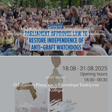
PREVIOUS STORY
Ουκρανία, κοινοβούλιο: Αποκαθίσταται η
ανεξαρτησία δύο βασικών θεσμών κατά της διαφθοράς
NEXT STORY
Ο Στέφανος Ρόκος και η Κλεοπάτρα Τσαλή στα
Κύθηρα