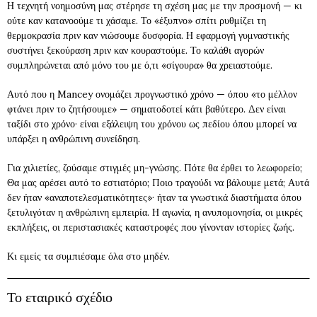
Η τεχνητή νοημοσύνη μας στέρησε τη σχέση μας με την προσμονή — κι
ούτε καν κατανοούμε τι χάσαμε. Το «έξυπνο» σπίτι ρυθμίζει τη
θερμοκρασία πριν καν νιώσουμε δυσφορία. Η εφαρμογή γυμναστικής
συστήνει ξεκούραση πριν καν κουραστούμε. Το καλάθι αγορών
συμπληρώνεται από μόνο του με ό,τι «σίγουρα» θα χρειαστούμε.
Αυτό που η Mancey ονομάζει προγνωστικό χρόνο — όπου «το μέλλον
φτάνει πριν το ζητήσουμε» — σηματοδοτεί κάτι βαθύτερο. Δεν είναι
ταξίδι στο χρόνο· είναι εξάλειψη του χρόνου ως πεδίου όπου μπορεί να
υπάρξει η ανθρώπινη συνείδηση.
Για χιλιετίες, ζούσαμε στιγμές μη-γνώσης. Πότε θα έρθει το λεωφορείο;
Θα μας αρέσει αυτό το εστιατόριο; Ποιο τραγούδι να βάλουμε μετά; Αυτά
δεν ήταν «αναποτελεσματικότητες»· ήταν τα γνωστικά διαστήματα όπου
ξετυλιγόταν η ανθρώπινη εμπειρία. Η αγωνία, η ανυπομονησία, οι μικρές
εκπλήξεις, οι περιστασιακές καταστροφές που γίνονταν ιστορίες ζωής.
Κι εμείς τα συμπιέσαμε όλα στο μηδέν.
Το εταιρικό σχέδιο