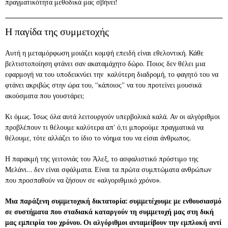
πραγματικότητα μεθοδικά μας σβήνει!
Η παγίδα της συμμετοχής
Αυτή η μεταμόρφωση μοιάζει κομψή επειδή είναι εθελοντική. Κάθε
βελτιστοποίηση φτάνει σαν ακαταμάχητο δώρο. Ποιος δεν θέλει μια
εφαρμογή να του υποδεικνύει την καλύτερη διαδρομή, το φαγητό του να
φτάνει ακριβώς στην ώρα του, “κάποιος” να του προτείνει μουσικά
ακούσματα που γουστάρει;
Κι όμως. Ίσως όλα αυτά λειτουργούν υπερβολικά καλά. Αν οι αλγόριθμοι
προβλέπουν τι θέλουμε καλύτερα απ’ ό,τι μπορούμε πραγματικά να
θέλουμε, τότε αλλάζει το ίδιο το νόημα του να είσαι άνθρωπος.
Η παρακμή της γειτονιάς του Άλεξ, το ασφαλιστικό πρόστιμο της
Μελάνι… δεν είναι σφάλματα. Είναι τα πρώτα συμπτώματα ανθρώπων
που προσπαθούν να ζήσουν σε «αλγοριθμικό χρόνο».
Μια παράξενη συμμετοχική δικτατορία:
συμμετέχουμε με ενθουσιασμό
σε συστήματα που σταδιακά καταργούν τη συμμετοχή μας στη δική
μας εμπειρία του χρόνου. Οι αλγόριθμοι ανταμείβουν την εμπλοκή αντί