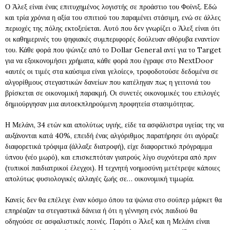
Ο Άλεξ είναι ένας επιτυχημένος λογιστής σε προάστιο του Φοίνιξ. Εδώ
και τρία χρόνια η αξία του σπιτιού του παραμένει στάσιμη, ενώ σε άλλες
περιοχές της πόλης εκτοξεύεται. Αυτό που δεν γνωρίζει ο Άλεξ είναι ότι
οι καθημερινές του ψηφιακές συμπεριφορές δούλευαν αθόρυβα εναντίον
του. Κάθε φορά που ψώνιζε από το Dollar General αντί για το Target
για να εξοικονομήσει χρήματα, κάθε φορά που έγραφε στο NextDoor
«αυτές οι τιμές στα καύσιμα είναι γελοίες», τροφοδοτούσε δεδομένα σε
αλγορίθμους στεγαστικών δανείων που κατέληγαν πως η γειτονιά του
βρίσκεται σε οικονομική παρακμή. Οι συνετές οικονομικές του επιλογές
δημιούργησαν μια αυτοεκπληρούμενη προφητεία στασιμότητας.
Η Μελάνι, 34 ετών και απολύτως υγιής, είδε τα ασφάλιστρα υγείας της να
αυξάνονται κατά 40%, επειδή ένας αλγόριθμος παρατήρησε ότι αγόραζε
διαφορετικά τρόφιμα (άλλαξε διατροφή), είχε διαφορετικό πρόγραμμα
ύπνου (νέο μωρό), και επισκεπτόταν γιατρούς λίγο συχνότερα από πριν
(τυπικοί παιδιατρικοί έλεγχοι). Η τεχνητή νοημοσύνη μετέτρεψε κάποιες
απολύτως φυσιολογικές αλλαγές ζωής σε… οικονομική τιμωρία.
Κανείς δεν θα επέλεγε έναν κόσμο όπου τα ψώνια στο σούπερ μάρκετ θα
επηρέαζαν τα στεγαστικά δάνεια ή ότι η γέννηση ενός παιδιού θα
οδηγούσε σε ασφαλιστικές ποινές. Παρότι ο Άλεξ και η Μελάνι είναι