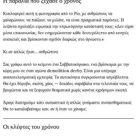
Η παραλία που ξέχασε ο χρόνος
Κυκλοφορεί αυτή η φωτογραφία από το Ρίο, με ανθρώπους να
χαλαρώνουν, να παίζουν, να μιλάνε, να είναι πραγματικά παρόντες. Η
λεζάντα σχολιάζει ειρωνικά την «πρωτόγονη» κατάστασή τους: «Δεν είχαν
μέσα επικοινωνίας, δεν ενημερώνονταν κάθε δευτερόλεπτο από κινητές
συσκευές και βρίσκονταν σχεδόν διαρκώς στο άγνωστο.»
Κι αν απλώς ήταν… ανθρώπινο;
Σας γράφω αυτό το κείμενο ένα Σαββατοκύριακο, ενώ βρίσκομαι με την
κόρη μου σε έναν αγώνα demolition derby. Είναι μια υπέροχα
αναποτελεσματική εμπειρία. Τα αυτοκίνητα συγκρούονται απρόβλεπτα.
Θα έχει θόρυβο, σκόνη, χάος — δεκάδες σαράβαλα στα τελευταία τους, να
βρυχώνται και να ξεψυχούν θεαματικά χωρίς κανένα «χρήσιμο» σκοπό.
Άραγε διατηρούμε κάτι ουσιαστικό ή απλώς γινόμαστε συναισθηματικοί;
Θα το καταλαβαίναμε καν, αν ή όταν το χάναμε;
Οι κλέφτες του χρόνου