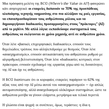
Μια πρόσφατη μελέτη της BCG (
Where’s the Value in AI?
) φανερώνει
κάτι ανησυχητικό:
οι εταιρείες δαπανούν το 70% της προσπάθειας
υλοποίησης τεχνητής νοημοσύνης στο «να αλλάξουν τις ροές εργασίας,
να επαναπροσδιορίσουν τους ανθρώπινους ρόλους και να
δημιουργήσουν διαδικασίες προσαρμοσμένες στους “πράκτορες” (AI)
από το μηδέν».
Με απλά λόγια: εκπαιδεύουμε συστηματικά τους
ανθρώπους να σκέφτονται σε χρόνο μηχανής αντί σε ανθρώπινο χρόνο.
Όταν λένε «βασικές επιχειρησιακές διαδικασίες», εννοούν τους
θεμελιώδεις τρόπους που αλληλεπιδρούμε με θεσμούς. Όταν λένε
«ανασχηματισμός», εννοούν αντικατάσταση του ανθρώπινου ρυθμού με
αλγοριθμική βελτιστοποίηση. Όταν λένε «διαδικασίες κεντρικές στον
πράκτορα», εννοούν σχεδιασμό της εργασίας γύρω από τις δυνατότητες
της AI και όχι τις ανθρώπινες.
Η BCG διαπίστωσε ότι οι κορυφαίες εταιρείες παράγουν το 62% της
αξίας τους από την AI μέσω αυτού του «ανασχηματισμού» — όχι απλώς
αυτοματοποίησης, αλλά ανασχεδιασμού ολόκληρων συστημάτων, ώστε τα
ανθρώπινα μοτίβα να γίνουν ελάχιστα, μετρήσιμα και τελικά περιττά.
Η γλώσσα είναι ψυχρή· οι συνέπειες, όμως, τεράστιες: η ίδια η