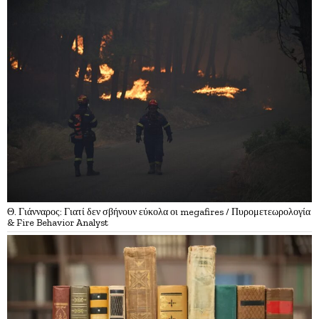
Θ. Γιάνναρος: Γιατί δεν σβήνουν εύκολα οι megafires / Πυρομετεωρολογία
& Fire Behavior Analyst