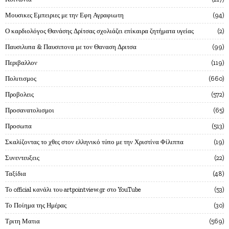
Μουσικες Εμπειριες με την Εφη Αγραφιωτη
94
Ο καρδιολόγος Θανάσης Δρίτσας σχολιάζει επίκαιρα ζητήματα υγείας
2
Παυσιλυπα & Παυσιπονα με τον Θαναση Δριτσα
99
Περιβαλλον
119
Πολιτισμος
660
Προβολεις
572
Προσανατολισμοι
65
Προσωπα
513
Σκαλίζοντας το χθες στον ελληνικό τύπο με την Χριστίνα Φίλιππα
19
Συνεντευξεις
22
Ταξίδια
48
Το official κανάλι του artpointview.gr στο YouTube
53
Το Ποίημα της Ημέρας
30
Τριτη Ματια
569