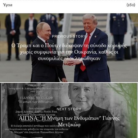
Υγεια
160
PREVIOUS STORY
Ο Τραμπ και ο Πούτιν διέκοψαν τη σύνοδο κορυφής
χωρίς συμφωνία για την Ουκρανία, καθώς οι
συνομιλίες ολοκληρώθηκαν
NEXT STORY
ΑΙΓΙΝΑ: “Η Μνήμη των Ενδυμάτων” Γιάννης
Μετζικώφ