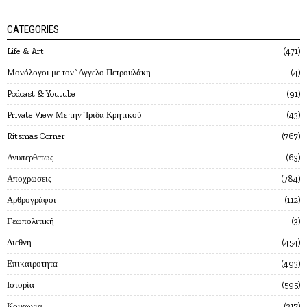
CATEGORIES
Life & Art
471
Mονόλογοι με τον`Αγγελο Πετρουλάκη
4
Podcast & Youtube
91
Private View Με την`Ιριδα Κρητικού
43
Ritsmas Corner
767
Ανυπερθετως
63
Αποχρωσεις
784
Αρθρογράφοι
112
Γεωπολιτική
3
Διεθνη
454
Επικαιροτητα
493
Ιστορία
595
Κοινωνια
217