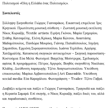
Πολιτισμού «Όλη η Ελλάδα ένας Πολιτισμός».
Συντελεστές
Σύλληψη-Σκηνοθεσία: Γιώργος Γιανναράκος. Εικαστική επιμέλεια: Ίρις
Κρητικού. Πρωτότυπη μουσική σύνθεση – Ζωντανή μουσική εκτέλεση:
Νίκος Κυριαζής. Textile artists: Ειρήνη Γκόνου, Μαρία Γρηγορίου,
Στάθης Κατσαρέλης, Ελένη Κρίκκη, Μαρία Κώτσου, Αναστάσης
Μαδαμόπουλος, Πανδώρα Μουρίκη, Γιάννης Παπαδόπουλος, Ισμήνη
Σαμανίδου, Ερμιόνη Συρογιαννοπούλου, Ιωάννα Τερλίδου, Αργύρης
Χατζημαλλής. Κατασκευή σκηνικών αντικειμένων – Σκηνική παρουσίαση-
Κοστούμια: Εύα Μελά. Φωτισμοί: Βαγγέλης Μούντριχας. Σχεδιασμός
αφίσας & προγράμματος: Πέτρος Αργυρός. Βοηθός σκηνοθέτη: Νικόλαος
Κλάδης. Διεύθυνση παραγωγής: Τζένυ Αναγνωστοπούλου. Υπεύθυνη
επικοινωνίας: Μαρίκα Αρβανιτοπούλου | Art Ensemble. Υπεύθυνη
social media: Εύα Καραχάλιου. Φωτογράφιση – Trailer: Τζένυ Γαβρά.
Διαβάζει κείμενα και παίζει ο Γιώργος Γιανναράκος. Τραγουδά και παίζει
η Κερασία Σαμαρά. Επί σκηνής, ο Νίκος Κυριαζής παίζει δικές του, αλλά
και παραδοσιακές συνθέσεις.