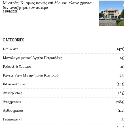
Μυστράς: Κι όμως κανείς επί δύο και πλέον χρόνια
δεν αναζήτησε τον πατέρα
05/08/2026
CATEGORIES
Life & Art
471
Mονόλογοι με τον`Αγγελο Πετρουλάκη
4
Podcast & Youtube
91
Private View Με την`Ιριδα Κρητικού
43
Ritsmas Corner
767
Ανυπερθετως
63
Αποχρωσεις
784
Αρθρογράφοι
112
Γεωπολιτική
3