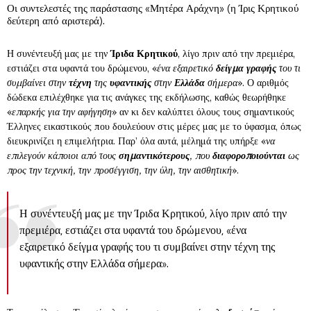
Οι συντελεστές της παράστασης «Μητέρα Αράχνη» (η Ίρις Κρητικού
δεύτερη από αριστερά).
Η συνέντευξή μας με την
Ίριδα Κρητικού
, λίγο πριν από την πρεμιέρα,
εστιάζει στα υφαντά του δρώμενου, «
ένα εξαιρετικό
δείγμα γραφής
του τι
συμβαίνει στην
τέχνη
της
υφαντικής
στην
Ελλάδα
σήμερα
». Ο αριθμός
δώδεκα επιλέχθηκε για τις ανάγκες της εκδήλωσης, καθώς θεωρήθηκε
«
επαρκής για την αφήγηση
» αν κι δεν καλύπτει όλους τους σημαντικούς
Έλληνες εικαστικούς που δουλεύουν στις μέρες μας με το ύφασμα, όπως
διευκρινίζει η επιμελήτρια. Παρ’ όλα αυτά, μέλημά της υπήρξε «
να
επιλεγούν κάποιοι από τους
σημαντικότερους
, που
διαφοροποιούνται
ως
προς την τεχνική, την προσέγγιση, την ύλη, την αισθητική
».
Η συνέντευξή μας με την Ίριδα Κρητικού, λίγο πριν από την
πρεμιέρα, εστιάζει στα υφαντά του δρώμενου, «ένα
εξαιρετικό δείγμα γραφής του τι συμβαίνει στην τέχνη της
υφαντικής στην Ελλάδα σήμερα».