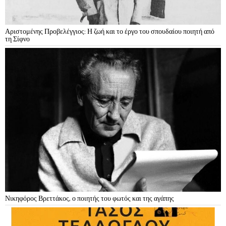
Αριστομένης Προβελέγγιος: Η ζωή και το έργο του σπουδαίου ποιητή από
τη Σίφνο
Νικηφόρος Βρεττάκος, ο ποιητής του φωτός και της αγάπης