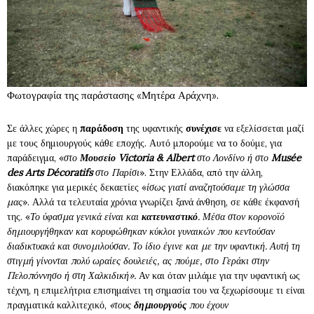
Φωτογραφία της παράστασης «Μητέρα Αράχνη».
Σε άλλες χώρες η
παράδοση
της υφαντικής
συνέχισε
να εξελίσσεται μαζί
με τους δημιουργούς κάθε εποχής. Αυτό μπορούμε να το δούμε, για
παράδειγμα, «
στο
Μουσείο Victoria & Albert
στο Λονδίνο ή στο
Musée
des Arts Décoratifs
στο Παρίσι
». Στην Ελλάδα, από την άλλη,
διακόπηκε για μερικές δεκαετίες «
ίσως γιατί αναζητούσαμε τη γλώσσα
μας
». Αλλά τα τελευταία χρόνια γνωρίζει ξανά άνθηση, σε κάθε έκφανσή
της. «
Το ύφασμα γενικά είναι και
κατευναστικό
. Μέσα στον κορονοϊό
δημιουργήθηκαν και κορυφώθηκαν κύκλοι γυναικών που κεντούσαν
διαδικτυακά και συνομιλούσαν. Το ίδιο έγινε και με την υφαντική. Αυτή τη
στιγμή γίνονται πολύ ωραίες δουλειές, ας πούμε, στο Γεράκι στην
Πελοπόννησο ή στη Χαλκιδική».
Αν και όταν μιλάμε για την υφαντική ως
τέχνη, η επιμελήτρια επισημαίνει τη σημασία του να ξεχωρίσουμε τι είναι
πραγματικά καλλιτεχικό,
«τους
δημιουργούς
που έχουν