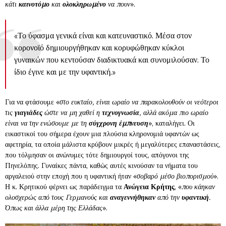
κάτι
καινοτόμο
και
ολοκληρωμένο
να πουν
».
«Το ύφασμα γενικά είναι και κατευναστικό. Μέσα στον
κορονοϊό δημιουργήθηκαν και κορυφώθηκαν κύκλοι
γυναικών που κεντούσαν διαδικτυακά και συνομιλούσαν. Το
ίδιο έγινε και με την υφαντική.»
Για να φτάσουμε «
στο ευκταίο, είναι ωραίο να παρακολουθούν οι νεότεροι
τις
γιαγιάδες
ώστε να μη χαθεί η
τεχνογνωσία
, αλλά ακόμα πιο ωραίο
είναι να την ενώσουμε με τη
σύγχρονη έμπνευση
», καταλήγει. Οι
εικαστικοί του σήμερα έχουν μια πλούσια κληρονομιά υφαντών ως
αφετηρία, τα οποία μάλιστα κρύβουν μικρές ή μεγαλύτερες επαναστάσεις,
που τόλμησαν οι ανώνυμες τότε δημιουργοί τους, απόγονοι της
Πηνελόπης. Γυναίκες πάντα, καθώς αυτές κινούσαν τα νήματα του
αργαλειού στην εποχή που η υφαντική ήταν «
σοβαρό μέσο βιοπορισμού
».
Η κ. Κρητικού φέρνει ως παράδειγμα τα
Ανώγεια
Κρήτης
, «
που κάηκαν
ολοσχερώς από τους Γερμανούς και
αναγεννήθηκαν
από την
υφαντική
.
Όπως και άλλα μέρη της Ελλάδας
».