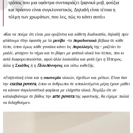
τρόπος που μια υφάντρα συνταιριάζει ξαφνικά μοβ, φούξια
και πράσινο είναι συγκλονιστικός. Δηλαδή είναι τέτοια η
τόλμη των χρωμάτων, που λες, πώς το κάνει αυτό;»
»Και να πούμε ότι είναι μια οριζόντια και κάθετη διαδικασία, δηλαδή πριν
φτάσουμε στην ύφανση με τα
μοτίβα
-τα
παραδοσιακά
βέβαια σε κάθε
τόπο, όπου όμως κάθε γυναίκα κάνει τις
παραλλαγές
της- μαζεύει το
μαλλί, φτιάχνει το νήμα και το βάφει με φυσικά υλικά του τόπου, που κι
αυτά διαφοροποιούνται, αφού άλλα λουλούδια και φυτά έχει η Ήπειρος,
άλλα η
Σκιάθος
ή η
Πελοπόννησος
και ούτω καθεξής.
»Γοητευτική είναι και η
οικονομία
υλικών, σχεδίων και μέσων. Είναι σαν
την
cucina povera
, όπου οι άνθρωποι σε αποκλεισμένα μέρη έχουν μάθει
να κάνουν συγκλονιστικά φαγάκια με ελάχιστα υλικά. Νομίζω ότι αν
καταλαβαίναμε σε βάθος την
arte
povera
της υφαντικής, θα είχαμε πολλά
να διδαχθούμε
».