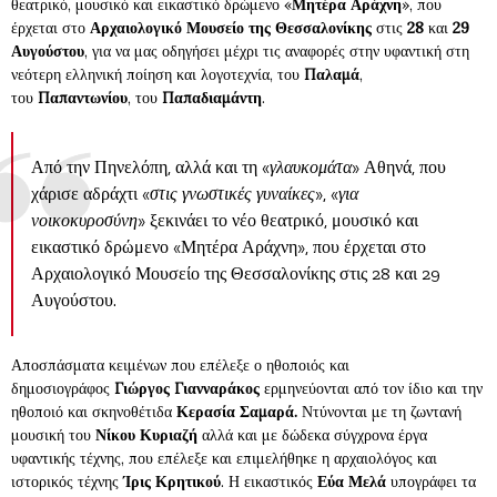
θεατρικό, μουσικό και εικαστικό δρώμενο «
Μητέρα Αράχνη
», που
έρχεται στο
Αρχαιολογικό Μουσείο της Θεσσαλονίκης
στις
28
και
29
Αυγούστου
, για να μας οδηγήσει μέχρι τις αναφορές στην υφαντική στη
νεότερη ελληνική ποίηση και λογοτεχνία, του
Παλαμά
,
του
Παπαντωνίου
, του
Παπαδιαμάντη
.
Από την Πηνελόπη, αλλά και τη «
γλαυκομάτα
» Αθηνά, που
χάρισε αδράχτι «
στις γνωστικές γυναίκες
», «
για
νοικοκυροσύνη
» ξεκινάει το νέο θεατρικό, μουσικό και
εικαστικό δρώμενο «Μητέρα Αράχνη», που έρχεται στο
Αρχαιολογικό Μουσείο της Θεσσαλονίκης στις 28 και 29
Αυγούστου.
Αποσπάσματα κειμένων που επέλεξε ο ηθοποιός και
δημοσιογράφος
Γιώργος Γιανναράκος
ερμηνεύονται από τον ίδιο και την
ηθοποιό και σκηνοθέτιδα
Κερασία Σαμαρά.
Ντύνονται με τη ζωντανή
μουσική του
Νίκου Κυριαζή
αλλά και με δώδεκα σύγχρονα έργα
υφαντικής τέχνης, που επέλεξε και επιμελήθηκε η αρχαιολόγος και
ιστορικός τέχνης
Ίρις Κρητικού
. Η εικαστικός
Εύα Μελά
υπογράφει τα