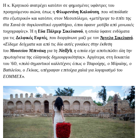
Η κ. Κρητικού ανατρέχει κατόπιν σε φημισμένες υφάντρες του
προηγούμενου αιώνα, όπως η
Φλωρεντίνη Καλούτση
, που «
σπούδασε
στο εξωτερικό
» και κατόπιν, στον Μεσοπόλεμο, «
μετέτρεψε το σπίτι της
στα Χανιά σε συγκλονιστικό εργαστήριο, όπου ύφαινε μοτίβα από μινωικές
τοιχογραφίες
». Ή η
Εύα Πάλμερ Σικελιανού
, η οποία ύφαινε ενδύματα
για τις
Δελφικές Εορτές
, που διοργάνωνε μαζί με τον
Άγγελο Σικελιανό
.
«
Είδαμε δείγματα και από τις δύο αυτές γυναίκες στην έκθεση
του
Μουσείου
Μπενάκη
για τη
Nelly’s
, η οποία είχε αποτυπώσει όλη την
πρωτογένεια της ελληνικής δημιουργικότητας
». Αργότερα, στη δεκαετία
του ’60, «
πολύ σημαντικοί καλλιτέχνες όπως ο Τσαρούχης, ο Μόραλης, ο
Βασιλείου, ο Γκίκας, υπέγραψαν επιτοίχια χαλιά για λογαριασμό του
ΕΟΜΜΕΧ
».