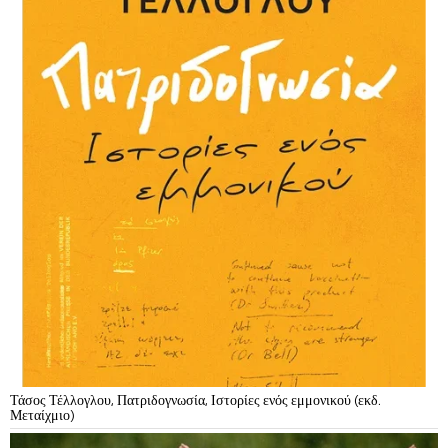
Τάσος Τέλλογλου, Πατριδογνωσία, Ιστορίες ενός εμμονικού (εκδ.
Μεταίχμιο)