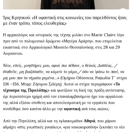
Ίρις Κρητικού: «Η υφαντική στις κοινωνίες του παρελθόντος ήταν,
με έναν τρόπο, τόπος ελευθερίας»
Η αρχαιολόγος και ιστορικός της τέχνης μιλάει στο Marie Claire λίγο
πριν από το πολυμεσικό δρώμενο «Μητέρα Αράχνη», που επιμελείται
εικαστικά, στο Αρχαιολογικό Μουσείο Θεσσαλονίκης στις 28 και 29
Αυγούστου.
Νέοι, εσείς, μνηστήρες μου, αφού πια πέθανε, ο θεϊκός Δυσσέας, /
σταθείτε, μη βιαζόσαστε, να κάμετε το γάμο,/ όσο να ‘φάνω το πανί, να
μη μου παν τα νήματα χαμένα…
» (Ομήρου Οδύσσεια, Ραψωδία Τ¨ στίχοι
136 -156, Μτφρ: Ζήσιμου Σιδέρη). Αυτοί οι στίχοι περιγράφουν «
Το
τέχνασμα της Πηνελόπης
» και φωτίζουν τη δική της πράξη αντίστασης,
όχι περισσότερο ηχηρή από τον επαναλαμβανόμενο ήχο του αργαλειού
της αλλά εξίσου σύνθετη και αποτελεσματική με το εργαλείο που
συνδέθηκε όσο κανένα άλλο με την
υφαντική
ανά τους αιώνες.
Από την Πηνελόπη, αλλά και τη «
γλαυκομάτα
»
Αθηνά
, που χάρισε
αδράχτι «
στις γνωστικές γυναίκες
», «
για νοικοκυροσύνη
» ξεκινάει το νέο