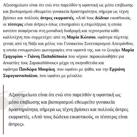
Αξιοσημείωτο είναι ότι ενώ στο παρελθόν η υφαντική ως μέσο επιβίωσης
και βιοπορισμού εθεωρείτο γυναικεία δραστηριότητα, σήμερα ως τέχνη
βρίσκει και πολλούς
άντρες εκφραστές
. «
Από τους
δώδεκα
εικαστικούς,
οι
τέσσερις
είναι άντρες
» όπως επισημαίνει η επιμελήτρια, η οποία
κατόπιν αναφέρεται στη μοναδική διαδρομή και τεχνοτροπία κάθε
καλλιτέχνη που συμμετέχει: από τη
Μαρία Κώτσου
, υφάντρα πέμπτης
γενιάς από τη Νάξο και μέλος του Γυναικείου Συνεταιρισμού Απειράνθου,
η οποία ενσωματώνει φωτογραφίες στα υφαντά της, και το ζευγάρι
Μαρία
Γρηγορίου – Γιάννη Παπαδόπουλο
που «
έχουν παρακολουθήσει για
δεκαετίες τους Σαρακατσάνους
» μέχρι τη σκηνοθέτιδα και
υφάντρα
Πανδώρα Μουρίκη
, που υφαίνει με ψάθα, και την
Ερμιόνη
Συρογιαννοπούλου
, που υφαίνει με μέταλλο.
Αξιοσημείωτο είναι ότι ενώ στο παρελθόν η υφαντική ως
μέσο επιβίωσης και βιοπορισμού εθεωρείτο γυναικεία
δραστηριότητα, σήμερα ως τέχνη βρίσκει και πολλούς άντρες
εκφραστές. «Από τους δώδεκα εικαστικούς, οι τέσσερις είναι
άντρες».