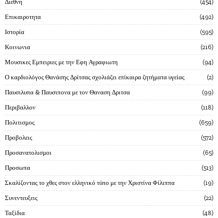
Διεθνη
454
Επικαιροτητα
492
Ιστορία
595
Κοινωνια
216
Μουσικες Εμπειριες με την Εφη Αγραφιωτη
94
Ο καρδιολόγος Θανάσης Δρίτσας σχολιάζει επίκαιρα ζητήματα υγείας
2
Παυσιλυπα & Παυσιπονα με τον Θαναση Δριτσα
99
Περιβαλλον
118
Πολιτισμος
659
Προβολεις
572
Προσανατολισμοι
65
Προσωπα
513
Σκαλίζοντας το χθες στον ελληνικό τύπο με την Χριστίνα Φίλιππα
19
Συνεντευξεις
22
Ταξίδια
48