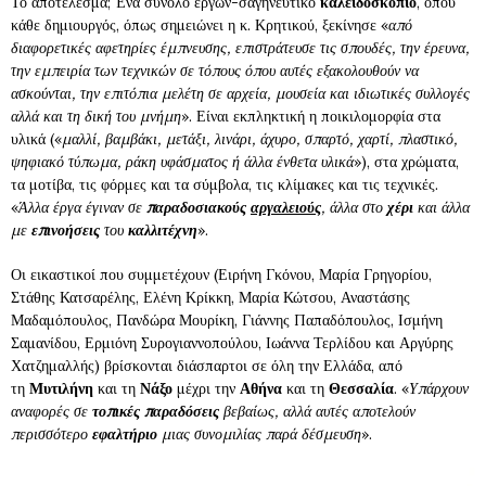
Το αποτέλεσμα; Ένα σύνολο έργων-σαγηνευτικό
καλειδοσκόπιο
, όπου
κάθε δημιουργός, όπως σημειώνει η κ. Κρητικού, ξεκίνησε «
από
διαφορετικές αφετηρίες έμπνευσης, επιστράτευσε τις σπουδές, την έρευνα,
την εμπειρία των τεχνικών σε τόπους όπου αυτές εξακολουθούν να
ασκούνται, την επιτόπια μελέτη σε αρχεία, μουσεία και ιδιωτικές συλλογές
αλλά και τη δική του μνήμη
». Είναι εκπληκτική η ποικιλομορφία στα
υλικά («
μαλλί, βαμβάκι, μετάξι, λινάρι, άχυρο, σπαρτό, χαρτί, πλαστικό,
ψηφιακό τύπωμα, ράκη υφάσματος ή άλλα ένθετα υλικά
»), στα χρώματα,
τα μοτίβα, τις φόρμες και τα σύμβολα, τις κλίμακες και τις τεχνικές.
«
Άλλα έργα έγιναν σε
παραδοσιακούς
αργαλειούς
, άλλα στο
χέρι
και άλλα
με
επινοήσεις
του
καλλιτέχνη
».
Οι εικαστικοί που συμμετέχουν (Ειρήνη Γκόνου, Μαρία Γρηγορίου,
Στάθης Κατσαρέλης, Ελένη Κρίκκη, Μαρία Κώτσου, Αναστάσης
Μαδαμόπουλος, Πανδώρα Μουρίκη, Γιάννης Παπαδόπουλος, Ισμήνη
Σαμανίδου, Ερμιόνη Συρογιαννοπούλου, Ιωάννα Τερλίδου και Αργύρης
Χατζημαλλής) βρίσκονται διάσπαρτοι σε όλη την Ελλάδα, από
τη
Μυτιλήνη
και τη
Νάξο
μέχρι την
Αθήνα
και τη
Θεσσαλία
. «
Υπάρχουν
αναφορές σε
τοπικές
παραδόσεις
βεβαίως, αλλά αυτές αποτελούν
περισσότερο
εφαλτήριο
μιας συνομιλίας παρά δέσμευση
».