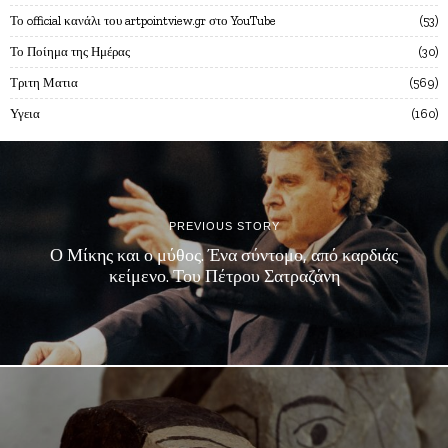
Το official κανάλι του artpointview.gr στο YouTube
53
Το Ποίημα της Ημέρας
30
Τριτη Ματια
569
Υγεια
160
PREVIOUS STORY
Ο Μίκης και ο μύθος. Ένα σύντομο, από καρδιάς
κείμενο. Του Πέτρου Σατραζάνη