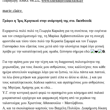
Παραγωγή: ΑΜΚΕ ΘΕΣΙΣ,
www.thesisproduction.gr
marie claire
Γράφει η ‘Ιρις Κρητικού στην ανάρτησή της στο. facebook:
Ευχαριστώ πολύ πολύ τη Γεωργία Καρκάνη για τη συνέπεια, την ευγένεια
και τον επαγγελματισμό της, τη Μαρίκα Αρβανιτοπούλου για τη συνεχή
φροντίδα και τόσο τόσο πολύ την Κερασία Σαμαρά και τον Γιώργο
Γιανναράκο που εξαιτίας τους μετά από την ολονύχτια παρά λίγο γενική
πρόβα με την καταπληκτική μας ομαδα, ξύπνησα σήμερα εδώ
Για την αγάπη μου για την τέχνη και τη διαχρονική πολυτιμότητα της
χειρωναξίας, για τους δικούς μου ανθρώπους, τους καλλιτέχνες που κάθε
ημέρα αποτελούν κυρίαρχο λόγο για να ξυπνώ, τα λέω πάντα και παντού,
τα λέω (όσα μπήκαν και χώρεσαν γιατί είπα κι άλλα κι άλλα…) και για
τους καταπληκτικούς δώδεκα υφάντες και αγαπημένους μου ανθρώπους
της Μητέρας Αράχνης μας κι εδώ…
Υ.Γ. στην κεντρική φωτό φορώ το αγαπημένο μου κόσμημα από παλαιό
μικρασιατικό εργόχειρο και φαρμακερή πόρπη από τα χεράκια της
ταλαντούχας μου Χριστίνας Αθανασούλα – Μαντζαβίνου.
Α, και τα σκουλαρίκια-καρπούς του Βαγγέλη Πολύζου. Διαφήμιση δίκαιη