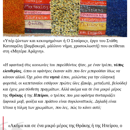
«Υπέρ ζώντων και κεκοιμημένων ή Ο Σταύρος», έργο του Στάθη
Κατσαρέλη (βαμβακερό, μάλλινο νήμα, χρυσοκλωστή) που εκτίθεται
στη «Μητέρα Αράχνη».
«
Η υφαντική στις κοινωνίες του παρελθόντος ήταν, με έναν τρόπο,
τόπος
ελευθερίας
, όπου οι υφάντρες έκαναν κάτι που δεν μπορούσαν ίσως να
κάνουν αλλού. Όχι μόνο στα
νησιά
όπου, μιλώντας για την ελληνική
φορεσιά, οι καπεταναίοι εισάγουν πρώτες ύλες (ζακάρ, μεταξωτά, βελούδα)
και έχεις μια σύνθεση πραγμάτων. Αλλά ακόμα και σε ένα μικρό μέρος
της
Θράκης
ή της
Ηπείρου
, ο τρόπος που μια υφάντρα συνταιριάζει
ξαφνικά μοβ, φούξια και πράσινο είναι συγκλονιστικός. Δηλαδή είναι
τέτοια η τόλμη των χρωμάτων, που λες, πώς το κάνει αυτό;
«Ακόμα και σε ένα μικρό μέρος της Θράκης ή της Ηπείρου, ο