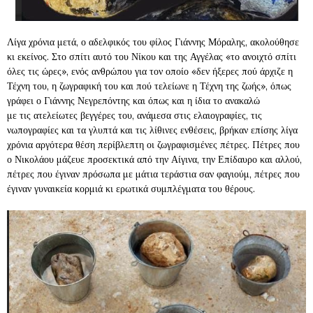
Λίγα χρόνια μετά, ο αδελφικός του φίλος Γιάννης Μόραλης, ακολούθησε
κι εκείνος. Στο σπίτι αυτό του Νίκου και της Αγγέλας «το ανοιχτό σπίτι
όλες τις ώρες», ενός ανθρώπου για τον οποίο «δεν ήξερες πού άρχιζε η
Τέχνη του, η ζωγραφική του και πού τελείωνε η Τέχνη της ζωής», όπως
γράφει ο Γιάννης Νεγρεπόντης και όπως και η ίδια το ανακαλώ
με τις ατελείωτες βεγγέρες του, ανάμεσα στις ελαιογραφίες, τις
νωπογραφίες και τα γλυπτά και τις λίθινες ενθέσεις, βρήκαν επίσης λίγα
χρόνια αργότερα θέση περίβλεπτη οι ζωγραφισμένες πέτρες. Πέτρες που
ο Νικολάου μάζευε προσεκτικά από την Αίγινα, την Επίδαυρο και αλλού,
πέτρες που έγιναν πρόσωπα με μάτια τεράστια σαν φαγιούμ, πέτρες που
έγιναν γυναικεία κορμιά κι ερωτικά συμπλέγματα του θέρους.