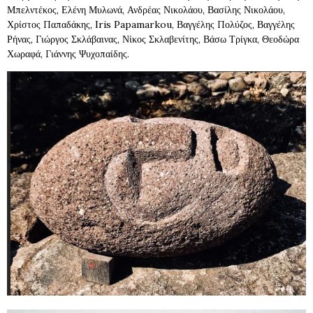
Μπελντέκος, Ελένη Μυλωνά, Ανδρέας Νικολάου, Βασίλης Νικολάου,
Χρίστος Παπαδάκης, Iris Papamarkou, Βαγγέλης Πολύζος, Βαγγέλης
Ρήνας, Γιώργος Σκλάβαινας, Νίκος Σκλαβενίτης, Βάσω Τρίγκα, Θεοδώρα
Χωραφά, Γιάννης Ψυχοπαίδης.