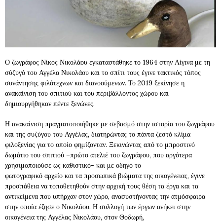
Ο ζωγράφος Νίκος Νικολάου εγκαταστάθηκε το 1964 στην Αίγινα με τη
σύζυγό του Αγγέλα Νικολάου και το σπίτι τους έγινε τακτικός τόπος
συνάντησης φιλότεχνων και διανοούμενων. Το 2019 ξεκίνησε η
ανακαίνιση του σπιτιού και του περιβάλλοντος χώρου και
δημιουργήθηκαν πέντε ξενώνες.
Η ανακαίνιση πραγματοποιήθηκε με σεβασμό στην ιστορία του ζωγράφου
και της συζύγου του Αγγέλας, διατηρώντας το πάντα ζεστό κλίμα
φιλοξενίας για το οποίο φημίζονταν. Ξεκινώντας από το μπροστινό
δωμάτιο του σπιτιού –πρώτο ατελιέ του ζωγράφου, που αργότερα
χρησιμοποιούσε ως καθιστικό- και με οδηγό το
φωτογραφικό αρχείο και τα προσωπικά βιώματα της οικογένειας, έγινε
προσπάθεια να τοποθετηθούν στην αρχική τους θέση τα έργα και τα
αντικείμενα που υπήρχαν στον χώρο, ανασυστήνοντας την ατμόσφαιρα
στην οποία έζησε ο Νικολάου. Η συλλογή των έργων ανήκει στην
οικογένεια της Αγγέλας Νικολάου, στον Θοδωρή,