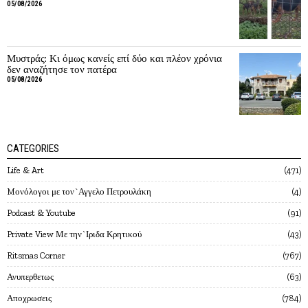
05/08/2026
Μυστράς: Κι όμως κανείς επί δύο και πλέον χρόνια
δεν αναζήτησε τον πατέρα
05/08/2026
CATEGORIES
Life & Art
471
Mονόλογοι με τον`Αγγελο Πετρουλάκη
4
Podcast & Youtube
91
Private View Με την`Ιριδα Κρητικού
43
Ritsmas Corner
767
Ανυπερθετως
63
Αποχρωσεις
784