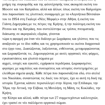
μνήμη της συγκομιδής και της φιλοτέχνησής τους ακουμπά εκείνη του
Moore και του Καπράλου, αλλά και άλλων, όπως εκείνη του Καλμούχου
που παρουσίασε τις γλυπτικές συναρμογές με τα «Αιγινήτικα Βότσαλα»
του το 1954 στη Γκαλερί «Νέες Μορφές» στην Αθήνα, ή εκείνη του
Γιάννη Δημητράκη με τις πέτρες της Κρήτης, ή την πολύτιμη εκείνη του
Ρίτσου και της Κατράκη, που συντελέστηκε ως τρόπος πνευματικής
διάσωσης σε ακρογιαλιές εξορίας, γίνονται
τώρα η αφορμή για έναν νέο διάλογο με ζωγράφους και γλύπτες που τις
αναζητούν με το ίδιο πάθος και τις χρησιμοποιούν κι εκείνοι διαχρονικά
στο έργο τους. Διασώζοντας, λαξεύοντας, ενθέτοντας, μεταμορφώνοντας
και ζωγραφίζοντάς τις. Δημιουργώντας με αυτές οργανικές νέες φόρμες,
εγκαταστάσεις και γλυπτά σώματα με
αιχμές, εσοχές και εγκοπές, εγχάρακτα περιδέραια, ζωγραφισμένες
φιγούρες με καμπύλες και συνευρέσεις και ιστορίες συντετμημένες με
ελεύθερα σημεία φυγής. Κάθε πέτρα που παρουσιάζεται εδώ, στο ατελιέ
του Νικολάου, συναντώντας τις δικές του πέτρες, έχει κι αυτή τη δική της
ιστορία. Έχοντας κάποτε περισυλλεγεί στην Αίγινα, την Επίδαυρο, την
Ύδρα, την Αττική, την Εύβοια, τη Μυτιλήνη, τη Μάνη, τις Κυκλάδες, την
Κρήτη,
την Κύπρο και αλλού, κάθε πέτρα των 27 συμμετεχόντων καλλιτεχνών,
έχει τραπεί σε νέο παλλόμενο οργανικό σώμα».