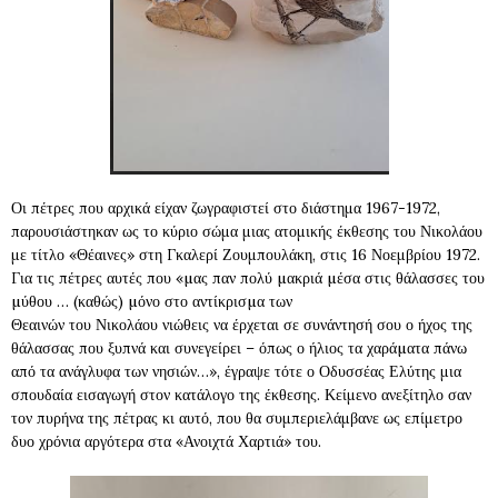
Οι πέτρες που αρχικά είχαν ζωγραφιστεί στο διάστημα 1967-1972,
παρουσιάστηκαν ως το κύριο σώμα μιας ατομικής έκθεσης του Νικολάου
με τίτλο «Θέαινες» στη Γκαλερί Ζουμπουλάκη, στις 16 Νοεμβρίου 1972.
Για τις πέτρες αυτές που «µας παν πολύ µακριά µέσα στις θάλασσες του
µύθου … (καθώς) µόνο στο αντίκρισµα των
Θεαινών του Νικολάου νιώθεις να έρχεται σε συνάντησή σου ο ήχος της
θάλασσας που ξυπνά και συνεγείρει – όπως ο ήλιος τα χαράµατα πάνω
από τα ανάγλυφα των νησιών…», έγραψε τότε ο Οδυσσέας Ελύτης μια
σπουδαία εισαγωγή στον κατάλογο της έκθεσης. Κείμενο ανεξίτηλο σαν
τον πυρήνα της πέτρας κι αυτό, που θα συμπεριελάμβανε ως επίμετρο
δυο χρόνια αργότερα στα «Ανοιχτά Χαρτιά» του.