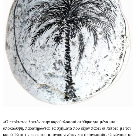
«Ο περίπατος λοιπόν στην ακροθαλασσιά στάθηκε για µένα µια
αποκάλυψη, παρατηρώντας τα σχήµατα που είχαν πάρει οι πέτρες µε τον
καιρό. Έτσι τις ώρες του µπάνιου γινόταν και η συγκοµιδή. Οργώναµε µε