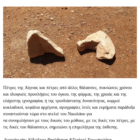
Πέτρες της Αίγινας και πέτρες από άλλες θάλασσες, πυκνώσεις χρόνου
και ιδιοφυείς προσλήψεις του όγκου, της φόρμας, της χροιάς και της
ελάχιστης ιχνογραφίας ή της τρισδιάστατης δυνατότητας, κορμοί
κυκλαδικοί, κεφάλια αρχέγονα, αγιογραφίες λιτές και ευρήματα παράδοξα
συναντιούνται τώρα στο ατελιέ του Νικολάου για
να συνομιλήσουν με τους δικούς του μύθους, με τις δικές του πέτρες, με
τις δικές του θάλασσες», σημειώνει η επιμελήτρια της έκθεσης.
Διοργάνωση: Nikolaou Residence &Γκαλερί Ζουμπουλάκη