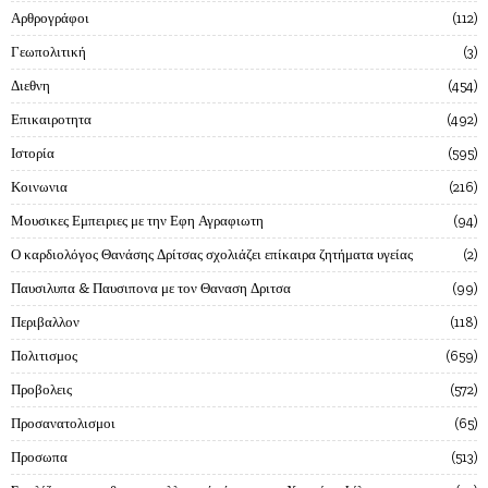
Αρθρογράφοι
112
Γεωπολιτική
3
Διεθνη
454
Επικαιροτητα
492
Ιστορία
595
Κοινωνια
216
Μουσικες Εμπειριες με την Εφη Αγραφιωτη
94
Ο καρδιολόγος Θανάσης Δρίτσας σχολιάζει επίκαιρα ζητήματα υγείας
2
Παυσιλυπα & Παυσιπονα με τον Θαναση Δριτσα
99
Περιβαλλον
118
Πολιτισμος
659
Προβολεις
572
Προσανατολισμοι
65
Προσωπα
513