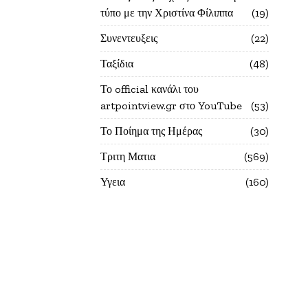
τύπο με την Χριστίνα Φίλιππα
19
Συνεντευξεις
22
Ταξίδια
48
Το official κανάλι του
artpointview.gr στο YouTube
53
Το Ποίημα της Ημέρας
30
Τριτη Ματια
569
Υγεια
160