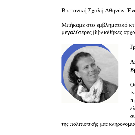
Βρετανική Σχολή Αθηνών: Ένα
Μπήκαμε στο εμβληματικό κτίρ
μεγαλύτερες βιβλιοθήκες αρχ
Γ
Α
Β
Ο
Ιν
π
ελ
σ
της πολιτιστικής μας κληρονομιά