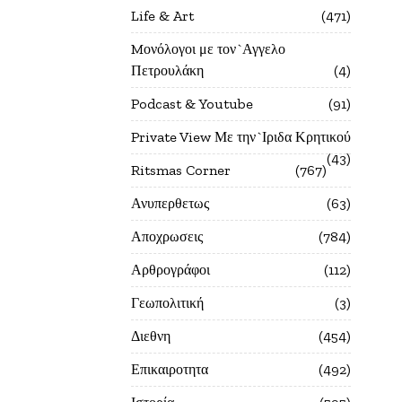
Life & Art
471
Mονόλογοι με τον`Αγγελο
Πετρουλάκη
4
Podcast & Youtube
91
Private View Με την`Ιριδα Κρητικού
43
Ritsmas Corner
767
Ανυπερθετως
63
Αποχρωσεις
784
Αρθρογράφοι
112
Γεωπολιτική
3
Διεθνη
454
Επικαιροτητα
492