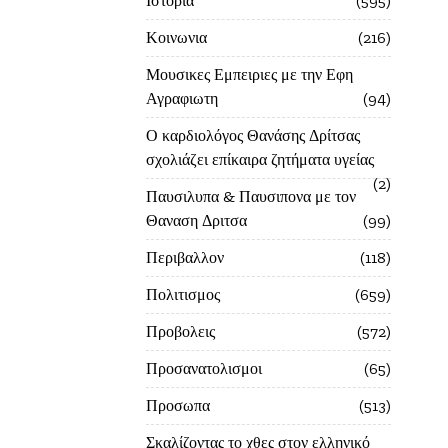
Ιστορία
595
Κοινωνια
216
Μουσικες Εμπειριες με την Εφη
Αγραφιωτη
94
Ο καρδιολόγος Θανάσης Δρίτσας
σχολιάζει επίκαιρα ζητήματα υγείας
2
Παυσιλυπα & Παυσιπονα με τον
Θαναση Δριτσα
99
Περιβαλλον
118
Πολιτισμος
659
Προβολεις
572
Προσανατολισμοι
65
Προσωπα
513
Σκαλίζοντας το χθες στον ελληνικό