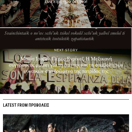
ένα επίσημο δείπνο!
NEXT STORY
Μαρία Ισαβέλ Πέρες-Ενρίκεζ. Η Μεξικανή
συγγραφέας μιλάει για τη ζωή της και τη συμβολή των
γυναικών στα δρώμενα της πατρίδας της
LATEST FROM ΠΡΟΒΟΛΕΙΣ