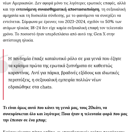
νέων Αμερικανών. Δεν αφορά μόνο τις λιγότερες ερωτικές επαφές, αλλά
και την
εντεινόμενη συναισθηματική αποστασιοποίηση
, τη σεξουαλική
αμηχανία και τη δυσκολία σύνδεσης, με το φαινόμενο να συνεχίζει να
εντείνεται. Σύμφωνα με έρευνες του 2023-2024, σχεδόν το 50% των
ατόμων ηλικίας 18-24 δεν είχε καμία σεξουαλική επαφή τον τελευταίο
χρόνο. Το ποσοστό ήταν υπερδιπλάσιο από αυτό της Gen X στην
αντίστοιχη ηλικία.
H πανδημία έπαιξε καταλυτικό ρόλο σε μια γενιά που έζησε
τα κρίσιμα πρώτα της ερωτικά ξυπνήματα σε καθεστώς
καραντίνας. Αντί για πάρκα, βραδινές εξόδους και ιδιωτικές
περιπτύξεις, η σεξουαλική εμπειρία πολλών νέων
εδραιώθηκε στα chats.
Τι είναι όμως αυτό που κάνει τη γενιά μας, τους 20κάτι, να
συνευρίσκεται όλο και λιγότερο; Ποια ήταν η τελευταία φορά που μας
την έπεσαν σε ένα μπαρ;
Εφόσον είμαστε πάντα online, οι «παραδοσιακοί» τρόποι προσέγγισης