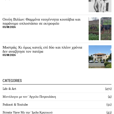
Οινόη Βιλίων: Θαμμένα νεογέννητα κουτάβια και
παράνομο οπλοστάσιο σε εκτροφείο
05/08/2026
Μυστράς: Κι όμως κανείς επί δύο και πλέον χρόνια
δεν αναζήτησε τον πατέρα
05/08/2026
CATEGORIES
Life & Art
471
Mονόλογοι με τον`Αγγελο Πετρουλάκη
4
Podcast & Youtube
91
Private View Με την`Ιριδα Κρητικού
43