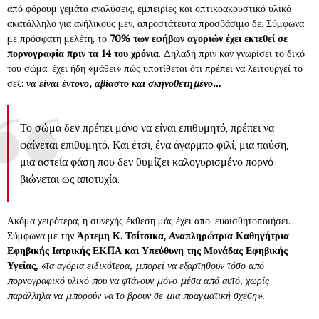
από φόρουμ γεμάτα αναλύσεις, εμπειρίες και οπτικοακουστικό υλικό
ακατάλληλο για ανήλικους μεν, απροστάτευτα προσβάσιμο δε. Σύμφωνα
με πρόσφατη μελέτη, το
70% των εφήβων αγοριών έχει εκτεθεί σε
πορνογραφία πριν τα 14 του χρόνια
. Δηλαδή πριν καν γνωρίσει το δικό
του σώμα, έχει ήδη «μάθει» πώς υποτίθεται ότι πρέπει να λειτουργεί το
σεξ:
να είναι έντονο, αβίαστο και σκηνοθετημένο…
Το σώμα δεν πρέπει μόνο να είναι επιθυμητό, πρέπει να
φαίνεται επιθυμητό. Και έτσι, ένα άγαρμπο φιλί, μια παύση,
μια αστεία φάση που δεν θυμίζει καλογυρισμένο πορνό
βιώνεται ως αποτυχία.
Ακόμα χειρότερα, η συνεχής έκθεση μάς έχει απο-ευαισθητοποιήσει.
Σύμφωνα με την
Άρτεμη Κ. Τσίτσικα, Αναπληρώτρια Καθηγήτρια
Εφηβικής Ιατρικής ΕΚΠΑ και Υπεύθυνη της Μονάδας Εφηβικής
Υγείας,
«τα αγόρια ειδικότερα, μπορεί να εξαρτηθούν τόσο από
πορνογραφικό υλικό που να φτάνουν μόνο μέσα από αυτό, χωρίς
παράλληλα να μπορούν να το βρουν σε μια πραγματική σχέση».