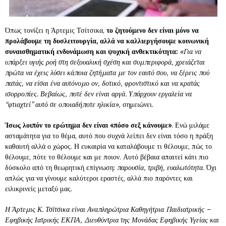
Όπως τονίζει η Άρτεμις Τσίτσικα,
το ζητούμενο δεν είναι μόνο να
προλάβουμε τη δυσλειτουργία, αλλά να καλλιεργήσουμε κοινωνική
συναισθηματική ενδυνάμωση και ψυχική ανθεκτικότητα:
«Για να
υπάρξει υγιής ροή στη σεξουαλική σχέση και συμπεριφορά, χρειάζεται
πρώτα να έχεις λύσει κάποια ζητήματα με τον εαυτό σου, να ξέρεις πού
πατάς, να είσαι ένα αυτόνομο ον, δοτικό, φροντιστικό και να κρατάς
ισορροπίες. Βεβαίως, ποτέ δεν είναι αργά. Υπάρχουν εργαλεία να
“φτιαχτεί” αυτό σε οποιαδήποτε ηλικία»,
σημειώνει.
Ίσως λοιπόν το ερώτημα δεν είναι «πόσο σεξ κάνουμε»
. Ενώ μιλάμε
ασταμάτητα για το θέμα, αυτό που συχνά λείπει δεν είναι τόσο η πράξη
καθαυτή αλλά ο χώρος. Η ευκαιρία να καταλάβουμε τι θέλουμε, πώς το
θέλουμε, πότε το θέλουμε και με ποιον. Αυτό βέβαια απαιτεί κάτι πιο
δύσκολο από τη θεωρητική επίγνωση:
παρουσία, τριβή, ευαλωτότητα
. Όχι
απλώς για να γίνουμε καλύτεροι εραστές, αλλά πιο παρόντες και
ειλικρινείς μεταξύ μας.
Η Άρτεμις Κ. Τσίτσικα είναι Αναπληρώτρια Καθηγήτρια Παιδιατρικής –
Εφηβικής Ιατρικής ΕΚΠΑ, Διευθύντρια της Μονάδας Εφηβικής Υγείας και