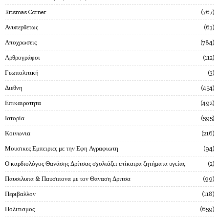
Ritsmas Corner
767
Ανυπερθετως
63
Αποχρωσεις
784
Αρθρογράφοι
112
Γεωπολιτική
3
Διεθνη
454
Επικαιροτητα
492
Ιστορία
595
Κοινωνια
216
Μουσικες Εμπειριες με την Εφη Αγραφιωτη
94
Ο καρδιολόγος Θανάσης Δρίτσας σχολιάζει επίκαιρα ζητήματα υγείας
2
Παυσιλυπα & Παυσιπονα με τον Θαναση Δριτσα
99
Περιβαλλον
118
Πολιτισμος
659