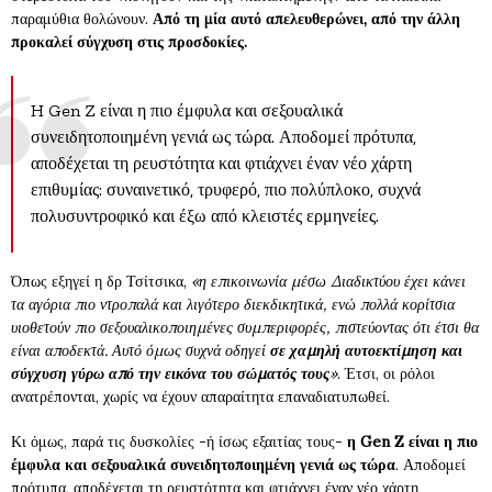
παραμύθια θολώνουν.
Από τη μία αυτό απελευθερώνει, από την άλλη
προκαλεί σύγχυση στις προσδοκίες.
H Gen Z είναι η πιο έμφυλα και σεξουαλικά
συνειδητοποιημένη γενιά ως τώρα. Αποδομεί πρότυπα,
αποδέχεται τη ρευστότητα και φτιάχνει έναν νέο χάρτη
επιθυμίας: συναινετικό, τρυφερό, πιο πολύπλοκο, συχνά
πολυσυντροφικό και έξω από κλειστές ερμηνείες.
Όπως εξηγεί η δρ Τσίτσικα,
«η επικοινωνία μέσω Διαδικτύου έχει κάνει
τα αγόρια πιο ντροπαλά και λιγότερο διεκδικητικά, ενώ πολλά κορίτσια
υιοθετούν πιο σεξουαλικοποιημένες συμπεριφορές, πιστεύοντας ότι έτσι θα
είναι αποδεκτά. Αυτό όμως συχνά οδηγεί
σε χαμηλή αυτοεκτίμηση και
σύγχυση γύρω από την εικόνα του σώματός τους
»
. Έτσι, οι ρόλοι
ανατρέπονται, χωρίς να έχουν απαραίτητα επαναδιατυπωθεί.
Κι όμως, παρά τις δυσκολίες -ή ίσως εξαιτίας τους-
η Gen Z είναι η πιο
έμφυλα και σεξουαλικά συνειδητοποιημένη γενιά ως τώρα
. Αποδομεί
πρότυπα, αποδέχεται τη ρευστότητα και φτιάχνει έναν νέο χάρτη