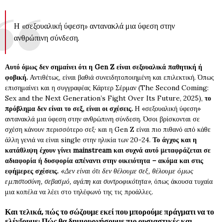
Η «σεξουαλική ύφεση» αντανακλά μια ύφεση στην
ανθρώπινη σύνδεση.
Αυτό όμως δεν σημαίνει ότι η Gen Z είναι σεξουαλικά παθητική ή
φοβική.
Αντιθέτως, είναι βαθιά συνειδητοποιημένη και επιλεκτική. Όπως
επισημαίνει και η συγγραφέας Κάρτερ Σέρμαν (The Second Coming:
Sex and the Next Generation’s Fight Over Its Future, 2025),
το
πρόβλημα δεν είναι το σεξ, είναι οι σχέσεις.
Η «σεξουαλική ύφεση»
αντανακλά μια ύφεση στην ανθρώπινη σύνδεση. Όσοι βρίσκονται σε
σχέση κάνουν περισσότερο σεξ· και η Gen Z είναι πιο πιθανό από κάθε
άλλη γενιά να είναι single στην ηλικία των 20-24.
Το άγχος και η
κατάθλιψη έχουν γίνει mainstream και συχνά αυτό μεταφράζεται σε
αδιαφορία ή δυσφορία απέναντι στην οικειότητα – ακόμα και στις
εφήμερες σχέσεις.
«Δεν είναι ότι δεν θέλουμε σεξ, θέλουμε όμως
εμπιστοσύνη, σεβασμό, αγάπη και συντροφικότητα»
, όπως άκουσα τυχαία
μια κοπέλα να λέει στο τηλέφωνό της τις προάλλες.
Και τελικά, πώς το σώζουμε εκεί που μπορούμε πράγματι να το
ελέγξουμε; Πώς θα δημιουργήσουμε πιο ουσιαστικές και