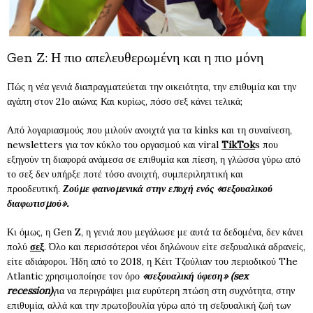
Gen Z: Η πιο απελευθερωμένη και η πιο μόνη
Πώς η νέα γενιά διαπραγματεύεται την οικειότητα, την επιθυμία και την
αγάπη στον 21ο αιώνα; Και κυρίως, πόσο σεξ κάνει τελικά;
Α
πό λογαριασμούς που μιλούν ανοιχτά για τα kinks και τη συναίνεση,
newsletters για τον κύκλο του οργασμού και viral
TikTok
s που
εξηγούν τη διαφορά ανάμεσα σε επιθυμία και πίεση, η γλώσσα γύρω από
το σεξ δεν υπήρξε ποτέ τόσο ανοιχτή, συμπεριληπτική και
προοδευτική.
Ζούμε φαινομενικά στην εποχή ενός «σεξουαλικού
διαφωτισμού».
Κι όμως, η Gen Z, η γενιά που μεγάλωσε με αυτά τα δεδομένα, δεν κάνει
πολύ
σεξ
. Όλο και περισσότεροι νέοι δηλώνουν είτε σεξουαλικά αδρανείς,
είτε αδιάφοροι. Ήδη από το 2018, η Κέιτ Τζούλιαν του περιοδικού The
Atlantic χρησιμοποίησε τον όρο
«σεξουαλική ύφεση» (sex
recession)
για να περιγράψει μια ευρύτερη πτώση στη συχνότητα, στην
επιθυμία, αλλά και την πρωτοβουλία γύρω από τη σεξουαλική ζωή των