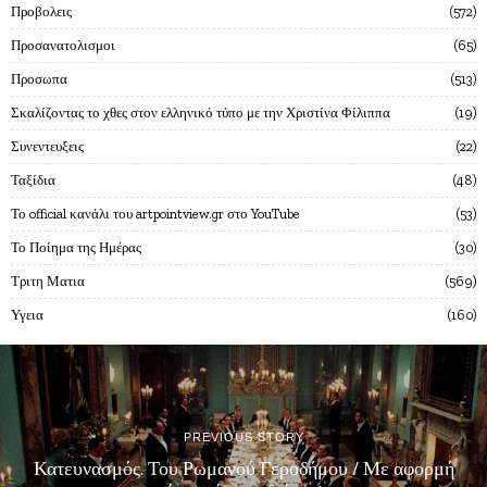
Προβολεις
572
Προσανατολισμοι
65
Προσωπα
513
Σκαλίζοντας το χθες στον ελληνικό τύπο με την Χριστίνα Φίλιππα
19
Συνεντευξεις
22
Ταξίδια
48
Το official κανάλι του artpointview.gr στο YouTube
53
Το Ποίημα της Ημέρας
30
Τριτη Ματια
569
Υγεια
160
PREVIOUS STORY
Κατευνασμός. Του Ρωμανού Γεροδήμου / Με αφορμή