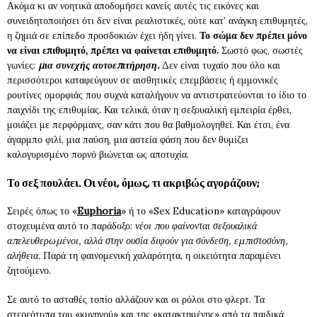
Ακόμα κι αν νοητικά αποδομήσει κανείς αυτές τις εικόνες και
συνειδητοποιήσει ότι δεν είναι ρεαλιστικές, ούτε κατ’ ανάγκη επιθυμητές,
η ζημιά σε επίπεδο προσδοκιών έχει ήδη γίνει.
Το σώμα δεν πρέπει μόνο
να είναι επιθυμητό, πρέπει να φαίνεται επιθυμητό.
Σωστό φως, σωστές
γωνίες:
μια συνεχής αυτοεπιτήρηση.
Δεν είναι τυχαίο που όλο και
περισσότεροι καταφεύγουν σε αισθητικές επεμβάσεις ή εμμονικές
ρουτίνες ομορφιάς που συχνά καταλήγουν να αντιστρατεύονται το ίδιο το
παιχνίδι της επιθυμίας. Και τελικά, όταν η σεξουαλική εμπειρία έρθει,
μοιάζει με περφόρμανς, σαν κάτι που θα βαθμολογηθεί. Και έτσι, ένα
άγαρμπο φιλί, μια παύση, μια αστεία φάση που δεν θυμίζει
καλογυρισμένο πορνό βιώνεται ως αποτυχία.
Το σεξ πουλάει. Οι νέοι, όμως, τι ακριβώς αγοράζουν;
Σειρές όπως το «
Euphoria
» ή το «Sex Education» καταγράφουν
στοχευμένα αυτό το παράδοξο:
νέοι που φαίνονται σεξουαλικά
απελευθερωμένοι, αλλά στην ουσία διψούν για σύνδεση, εμπιστοσύνη,
αλήθεια.
Παρά τη φαινομενική χαλαρότητα, η οικειότητα παραμένει
ζητούμενο.
Σε αυτό το ασταθές τοπίο αλλάζουν και οι ρόλοι στο φλερτ. Τα
στερεότυπα του «κυνηγού» και της «κατακτημένης» από τα παιδικά