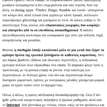
μοιάζουν ξεπερασμένοι ή δεν επιχειρούνται καν από ντροπή. Από την
άλλη, τα dating apps -Tinder, Hinge, Bumble και λοιπά- υπόσχονται
τον κόσμο όλο, αλλά τελικά είναι γεμάτα με κλισέ προφίλ, ατέλειωτο
σκρολάρισμα, ghosting και μηνύματα σε στυλ
«τι κάνεις απόψε;»
. Το
αποτέλεσμα; Ένας κύκλος από
επιφανειακές γνωριμίες που κουράζει
και αποτρέπει από το να επενδύσεις συναισθηματικά
. Η κάποτε
απελευθερωτική κουλτούρα του ευκαιριακού έχει γίνει για πολλούς πηγή
απογοήτευσης και μοναξιάς.
Φυσικά,
η πανδημία έπαιξε καταλυτικό ρόλο σε μια γενιά που έζησε τα
κρίσιμα πρώτα της ερωτικά ξυπνήματα σε καθεστώς καραντίνας.
Αντί
για πάρκα, βραδινές εξόδους και ιδιωτικές περιπτύξεις, η σεξουαλική
εμπειρία πολλών νέων εδραιώθηκε στα chats. Το ψηφιακό φλερτ έγινε η
προεπιλογή, με τη φυσική επαφή να γίνεται, στην καλύτερη των
περιπτώσεων, σε δεύτερο χρόνο, ενώ όλο και περισσότερα άτομα
διατηρούν ρομαντικές σχέσεις με συντρόφους χιλιάδες χιλιόμετρα μακριά
χωρίς να έχουν νιώσει ποτέ το άγγιγμά τους.
Ούτως ή άλλως, η πρώτη
«σεξουαλική διαπαιδαγώγηση» της Gen Z δεν
ήρθε μέσα από οικογενειακές συζητήσεις ή σχολικά μαθήματα
, αλλά από
το
Internet
. Από βιντεάκια με τίτλους τύπου
«πώς να τον τρελάνεις»
και