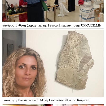
«Άνδρος: Έκθεση ζωγραφικής της Γεύσως Παπαδάκη στην UKKA LELLE»
Συνάντηση Εικαστικών στη Μάνη, Πολιτιστικό Κέντρο Κότρωνα