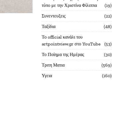
τύπο με την Χριστίνα Φίλιππα
19
Συνεντευξεις
22
Ταξίδια
48
Το official κανάλι του
artpointview.gr στο YouTube
53
Το Ποίημα της Ημέρας
30
Τριτη Ματια
569
Υγεια
160