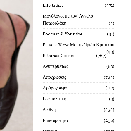
Life & Art
471
Mονόλογοι με τον`Αγγελο
Πετρουλάκη
4
Podcast & Youtube
91
Private View Με την`Ιριδα Κρητικού
43
Ritsmas Corner
767
Ανυπερθετως
63
Αποχρωσεις
784
Αρθρογράφοι
112
Γεωπολιτική
3
Διεθνη
454
Επικαιροτητα
492