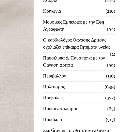
Ιστορία
595
Κοινωνια
216
Μουσικες Εμπειριες με την Εφη
Αγραφιωτη
94
Ο καρδιολόγος Θανάσης Δρίτσας
σχολιάζει επίκαιρα ζητήματα υγείας
2
Παυσιλυπα & Παυσιπονα με τον
Θαναση Δριτσα
99
Περιβαλλον
118
Πολιτισμος
659
Προβολεις
572
Προσανατολισμοι
65
Προσωπα
513
Σκαλίζοντας το χθες στον ελληνικό