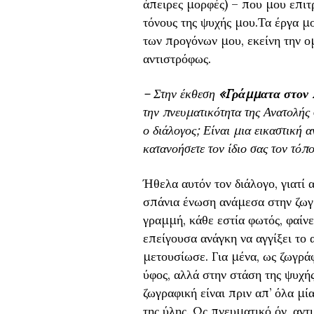
άπειρες μορφές) – που μου επιτ
τόνους της ψυχής μου.Τα έργα μ
των προγόνων μου, εκείνη την ο
αντιστρόφως.
– Στην έκθεση
«Γράμματα στον 
την πνευματικότητα της Ανατολής 
ο διάλογος; Είναι μια εικαστική 
κατανοήσετε τον ίδιο σας τον τόπο
Ήθελα αυτόν τον διάλογο, γιατί 
σπάνια ένωση ανάμεσα στην ζωγρ
γραμμή, κάθε εστία φωτός, φαίνε
επείγουσα ανάγκη να αγγίξει το
μετουσίωσε. Για μένα, ως ζωγρά
ύφος, αλλά στην στάση της ψυχή
ζωγραφική είναι πριν απ’ όλα μ
της ύλης. Ως πνευματικό όν, αν