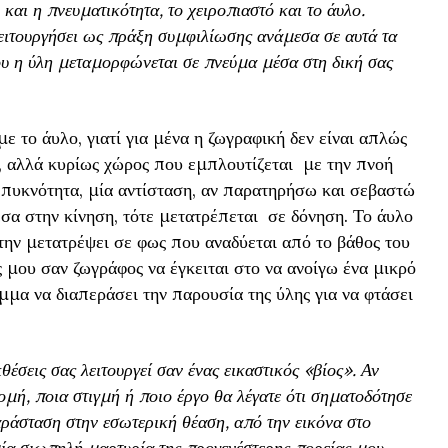
και η πνευματικότητα, το χειροπιαστό και το άυλο.
λειτουργήσει ως πράξη συμφιλίωσης ανάμεσα σε αυτά τα
που η ύλη μεταμορφώνεται σε πνεύμα μέσα στη δική σας
ε το άυλο, γιατί για μένα η ζωγραφική δεν είναι απλώς
, αλλά κυρίως χώρος που εμπλουτίζεται με την πνοή
α πυκνότητα, μία αντίσταση, αν παρατηρήσω και σεβαστώ
έσα στην κίνηση, τότε μετατρέπεται σε δόνηση. Το άυλο
την μετατρέψει σε φως που αναδύεται από το βάθος του
 μου σαν ζωγράφος να έγκειται στο να ανοίγω ένα μικρό
α να διαπεράσει την παρουσία της ύλης για να φτάσει
θέσεις σας λειτουργεί σαν ένας εικαστικός «βίος». Αν
ομή, ποια στιγμή ή ποιο έργο θα λέγατε ότι σηματοδότησε
άσταση στην εσωτερική θέαση, από την εικόνα στο
μία σιωπηλή μαρτυρία της προγενέστερης πορείας μου.