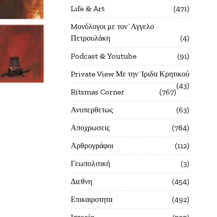
Life & Art
471
Mονόλογοι με τον`Αγγελο
Πετρουλάκη
4
Podcast & Youtube
91
Private View Με την`Ιριδα Κρητικού
43
Ritsmas Corner
767
Ανυπερθετως
63
Αποχρωσεις
784
Αρθρογράφοι
112
Γεωπολιτική
3
Διεθνη
454
Επικαιροτητα
492