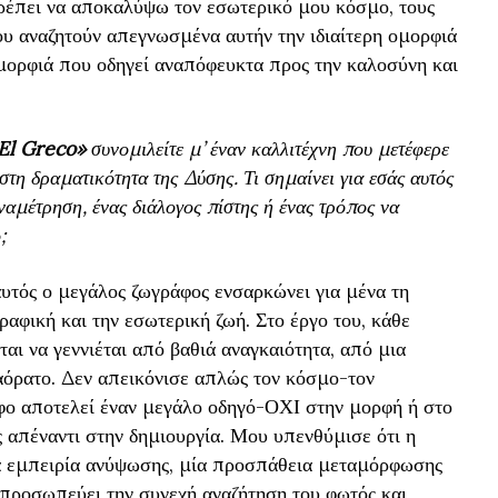
ρέπει να αποκαλύψω τον εσωτερικό μου κόσμο, τους
ου αναζητούν απεγνωσμένα αυτήν την ιδιαίτερη ομορφιά
μορφιά που οδηγεί αναπόφευκτα προς την καλοσύνη και
El Greco»
συνομιλείτε μ’ έναν καλλιτέχνη που μετέφερε
στη δραματικότητα της Δύσης. Τι σημαίνει για εσάς αυτός
αναμέτρηση, ένας διάλογος πίστης ή ένας τρόπος να
;
αυτός ο μεγάλος ζωγράφος ενσαρκώνει για μένα τη
αφική και την εσωτερική ζωή. Στο έργο του, κάθε
ται να γεννιέται από βαθιά αναγκαιότητα, από μια
 αόρατο. Δεν απεικόνισε απλώς τον κόσμο-τον
φο αποτελεί έναν μεγάλο οδηγό-ΟΧΙ στην μορφή ή στο
ς απέναντι στην δημιουργία. Μου υπενθύμισε ότι η
ία εμπειρία ανύψωσης, μία προσπάθεια μεταμόρφωσης
τιπροσωπεύει την συνεχή αναζήτηση του φωτός και