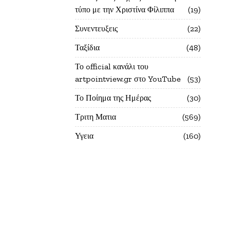
τύπο με την Χριστίνα Φίλιππα
19
Συνεντευξεις
22
Ταξίδια
48
Το official κανάλι του
artpointview.gr στο YouTube
53
Το Ποίημα της Ημέρας
30
Τριτη Ματια
569
Υγεια
160