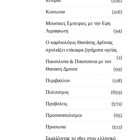
Ιστορία
595
Κοινωνια
216
Μουσικες Εμπειριες με την Εφη
Αγραφιωτη
94
Ο καρδιολόγος Θανάσης Δρίτσας
σχολιάζει επίκαιρα ζητήματα υγείας
2
Παυσιλυπα & Παυσιπονα με τον
Θαναση Δριτσα
99
Περιβαλλον
118
Πολιτισμος
659
Προβολεις
572
Προσανατολισμοι
65
Προσωπα
513
Σκαλίζοντας το χθες στον ελληνικό